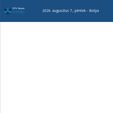
Ugrás
a
2026. augusztus 7., péntek -
Ibolya
tartalomra