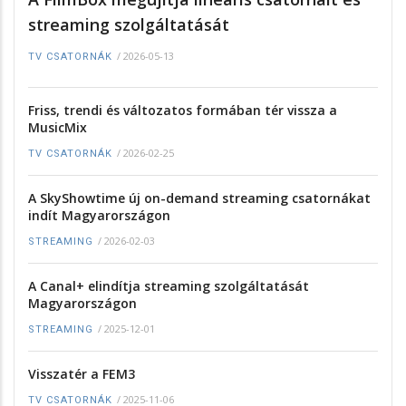
streaming szolgáltatását
/
2026-05-13
TV CSATORNÁK
Friss, trendi és változatos formában tér vissza a
MusicMix
/
2026-02-25
TV CSATORNÁK
A SkyShowtime új on-demand streaming csatornákat
indít Magyarországon
/
2026-02-03
STREAMING
A Canal+ elindítja streaming szolgáltatását
Magyarországon
/
2025-12-01
STREAMING
Visszatér a FEM3
/
2025-11-06
TV CSATORNÁK