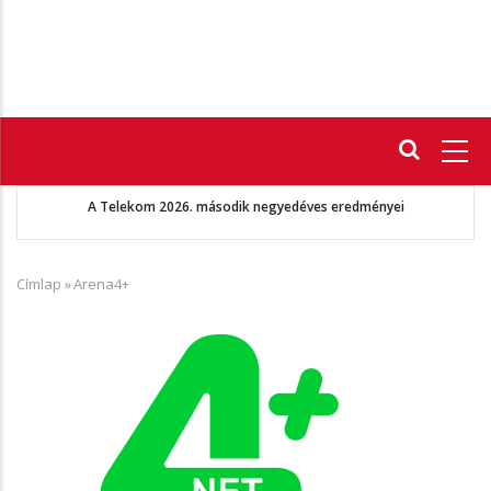
Fő
navigáció
A Telekom 2026. második negyedéves eredményei
Címlap
»
Arena4+
Morzsa