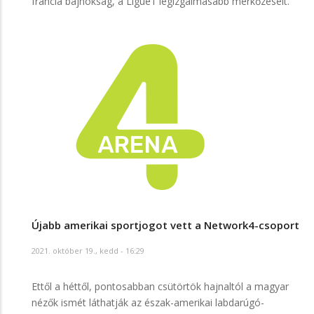
francia bajnokság, a Ligue1 legizgalmasabb mérkőzéseit.
Újabb amerikai sportjogot vett a Network4-csoport
2021. október 19., kedd - 16:29
Ettől a héttől, pontosabban csütörtök hajnaltól a magyar
nézők ismét láthatják az észak-amerikai labdarúgó-