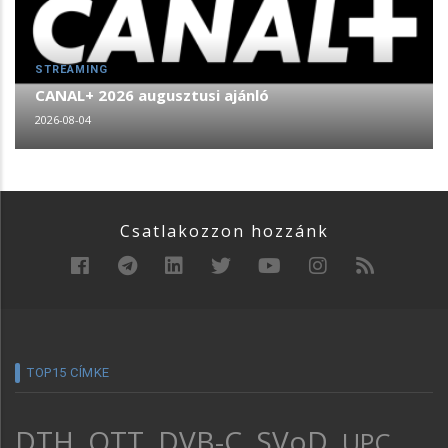
STREAMING
CANAL+ 2026 augusztusi ajánló
2026-08-04
Csatlakozzon hozzánk
TOP15 CÍMKE
DTH
OTT
DVB-C
SVoD
UPC