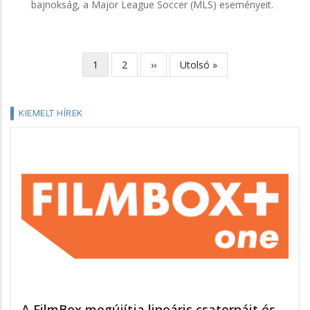
bajnokság, a Major League Soccer (MLS) eseményeit.
Jelenlegi
1
Page
2
Következő
››
Utolsó
Utolsó »
Oldalszámozás
oldal
oldal
oldal
KIEMELT HÍREK
A FilmBox megújítja lineáris csatornáit és