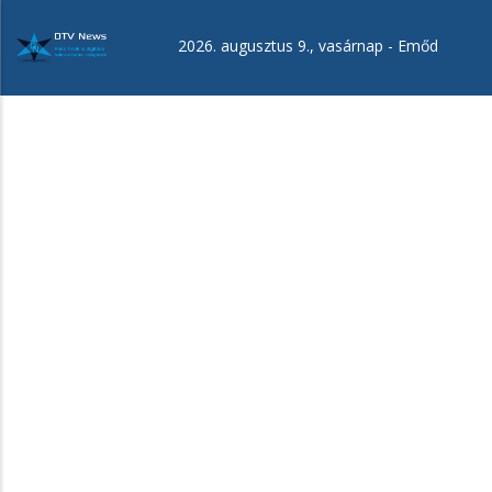
Ugrás
a
2026. augusztus 9., vasárnap -
Emőd
tartalomra