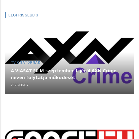
LEGFRISSEBB 3
TV CSATORNÁK
A VIASAT FILM szeptember 1-jétől AXN Crime
néven folytatja működését
2026-08-07