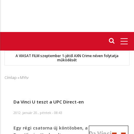
Fő
navigáció
A VIASAT FILM szeptember 1-jétől AXN Crime néven folytatja
működését
Címlap
»
MYtv
Morzsa
Da Vinci U teszt a UPC Direct-en
2012. január 20., péntek - 08:43
Egy régi csatorna új köntösben, a