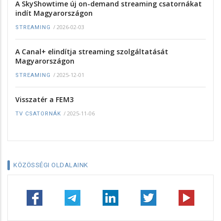
A SkyShowtime új on-demand streaming csatornákat
indít Magyarországon
/
2026-02-03
STREAMING
A Canal+ elindítja streaming szolgáltatását
Magyarországon
/
2025-12-01
STREAMING
Visszatér a FEM3
/
2025-11-06
TV CSATORNÁK
KÖZÖSSÉGI OLDALAINK