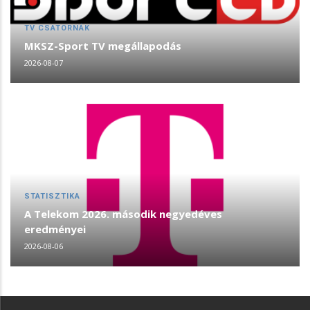
TV CSATORNÁK
MKSZ-Sport TV megállapodás
2026-08-07
STATISZTIKA
A Telekom 2026. második negyedéves
eredményei
2026-08-06