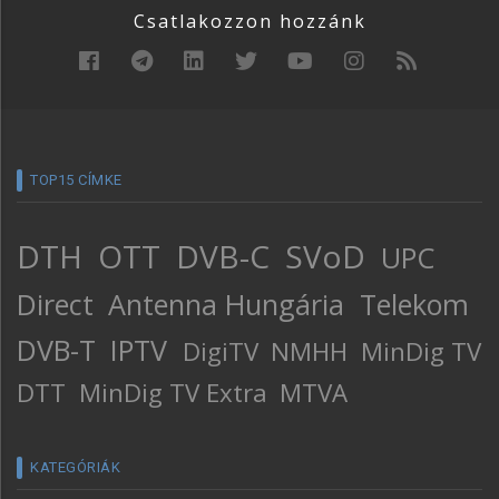
Csatlakozzon hozzánk
TOP15 CÍMKE
DTH
OTT
DVB-C
SVoD
UPC
Direct
Antenna Hungária
Telekom
DVB-T
IPTV
DigiTV
NMHH
MinDig TV
DTT
MinDig TV Extra
MTVA
KATEGÓRIÁK