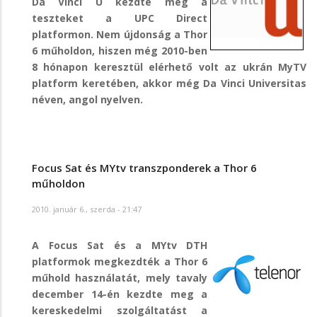
Da Vinci U kezdte meg a
teszteket a UPC Direct
platformon. Nem újdonság a Thor
6 műholdon, hiszen még 2010-ben
8 hónapon keresztül elérhető volt az ukrán MyTV
platform keretében, akkor még Da Vinci Universitas
néven, angol nyelven.
Focus Sat és MYtv transzponderek a Thor 6
műholdon
2010. január 6., szerda - 21:47
A Focus Sat és a MYtv DTH
platformok megkezdték a Thor 6
műhold használatát, mely tavaly
december 14-én kezdte meg a
kereskedelmi szolgáltatást a