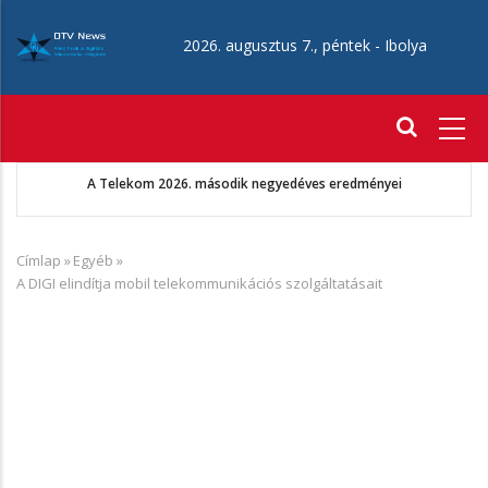
Ugrás
a
2026. augusztus 7., péntek -
Ibolya
tartalomra
Fő
navigáció
Augusztus 22-én érkezik az Aang avatár: Az utolsó léghajlító
Címlap
»
Egyéb
»
Morzsa
A DIGI elindítja mobil telekommunikációs szolgáltatásait