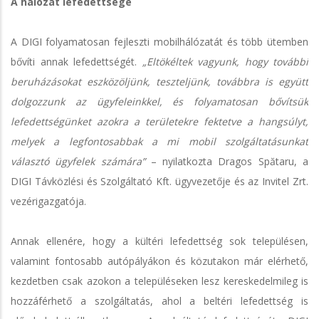
A hálózat lefedettsége
A DIGI folyamatosan fejleszti mobilhálózatát és több ütemben
bővíti annak lefedettségét.
„Eltökéltek vagyunk, hogy további
beruházásokat eszközöljünk, teszteljünk, továbbra is együtt
dolgozzunk az ügyfeleinkkel, és folyamatosan bővítsük
lefedettségünket azokra a területekre fektetve a hangsúlyt,
melyek a legfontosabbak a mi mobil szolgáltatásunkat
választó ügyfelek számára”
– nyilatkozta Dragos Spătaru, a
DIGI Távközlési és Szolgáltató Kft. ügyvezetője és az Invitel Zrt.
vezérigazgatója.
Annak ellenére, hogy a kültéri lefedettség sok településen,
valamint fontosabb autópályákon és közutakon már elérhető,
kezdetben csak azokon a településeken lesz kereskedelmileg is
hozzáférhető a szolgáltatás, ahol a beltéri lefedettség is