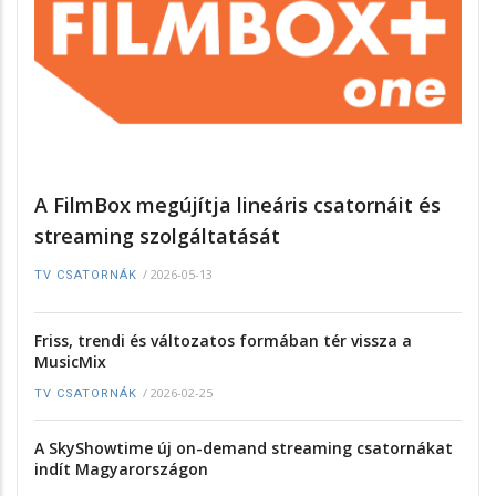
A FilmBox megújítja lineáris csatornáit és
streaming szolgáltatását
/
2026-05-13
TV CSATORNÁK
Friss, trendi és változatos formában tér vissza a
MusicMix
/
2026-02-25
TV CSATORNÁK
A SkyShowtime új on-demand streaming csatornákat
indít Magyarországon