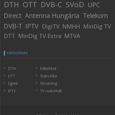
DTH
OTT
DVB-C
SVoD
UPC
Direct
Antenna Hungária
Telekom
DVB-T
IPTV
DigiTV
NMHH
MinDig TV
DTT
MinDig TV Extra
MTVA
KATEGÓRIÁK
DTH
Kábeltévé
DTT
Statisztika
Egyéb
Streaming
IPTV
TV csatornák