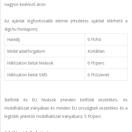
nagyon kedvező áron.
Az ajánlat legfontosabb elemei (részletes ajánlat elérhető a
digi.hu honlapon):
Havidíj
0 Ft/hó
Mobil adatforgalom
Korlátlan
Hálózaton belüli hívások
0 Ft/perc
Hálózaton belüli SMS
0 Ft/üzenet
Belföldi és EU hívások (minden belföldi vezetékes- és
mobilhálózat irányában és minden EU országbeli vezetékes és a
legtöbb jelentős mobilhálózat irányában): 5 Ft/perc