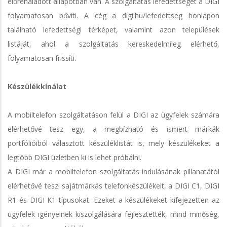
előrehaladott állapotban van. A szolgáltatás lefedettségét a DIGI
folyamatosan bővíti. A cég a digi.hu/lefedettseg honlapon
található lefedettségi térképet, valamint azon települések
listáját, ahol a szolgáltatás kereskedelmileg elérhető,
folyamatosan frissíti.
Készülékkínálat
A mobiltelefon szolgáltatáson felül a DIGI az ügyfelek számára
elérhetővé tesz egy, a megbízható és ismert márkák
portfólióiból választott készüléklistát is, mely készülékeket a
legtöbb DIGI üzletben ki is lehet próbálni.
A DIGI már a mobiltelefon szolgáltatás indulásának pillanatától
elérhetővé teszi sajátmárkás telefonkészülékeit, a DIGI C1, DIGI
R1 és DIGI K1 típusokat. Ezeket a készülékeket kifejezetten az
ügyfelek igényeinek kiszolgálására fejlesztették, mind minőség,