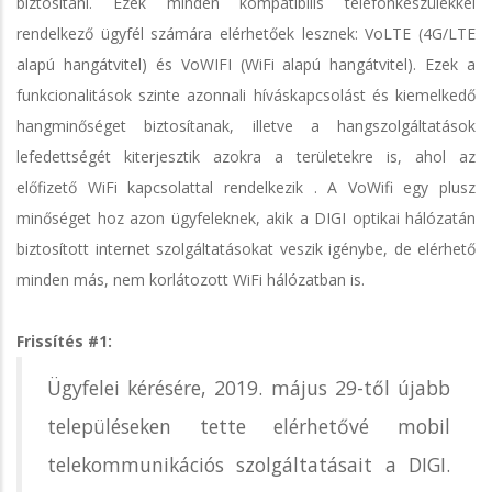
biztosítani. Ezek minden kompatibilis telefonkészülékkel
rendelkező ügyfél számára elérhetőek lesznek: VoLTE (4G/LTE
alapú hangátvitel) és VoWIFI (WiFi alapú hangátvitel). Ezek a
funkcionalitások szinte azonnali híváskapcsolást és kiemelkedő
hangminőséget biztosítanak, illetve a hangszolgáltatások
lefedettségét kiterjesztik azokra a területekre is, ahol az
előfizető WiFi kapcsolattal rendelkezik . A VoWifi egy plusz
minőséget hoz azon ügyfeleknek, akik a DIGI optikai hálózatán
biztosított internet szolgáltatásokat veszik igénybe, de elérhető
minden más, nem korlátozott WiFi hálózatban is.
Frissítés #1:
Ügyfelei kérésére, 2019. május 29-től újabb
településeken tette elérhetővé mobil
telekommunikációs szolgáltatásait a DIGI.