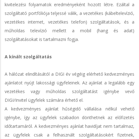
kivitelezési folyamatok eredményeként hozott létre. Ezáltal a
szolgáltató portfóliója teljessé válik, a vezetékes (kábeltelevízió,
vezetékes internet, vezetékes telefon) szolgáltatások, és a
műholdas televízió mellett a mobil (hang és adat)
szolgáltatásokat is tartalmazni fogja.
A kínált szolgáltatás
A hálózat elindításától a DIGI év végéig elérhető kedvezményes
ajánlatot nyújt lakossági ügyfeleinek. Az ajánlat a legalább egy
vezetékes vagy műholdas szolgáltatást igénybe vevő
DIGI/Invitel ügyfelek számára érhető el.
A kedvezményes ajánlat hűségidő vállalása nélkül vehető
igénybe, így az ügyfelek szabadon dönthetnek az előfizetés
időtartamáról. A kedvezményes ajánlat havidíjat nem tartalmaz,
az ügyfelek csak a felhasznált szolgáltatásokért fizetnek,