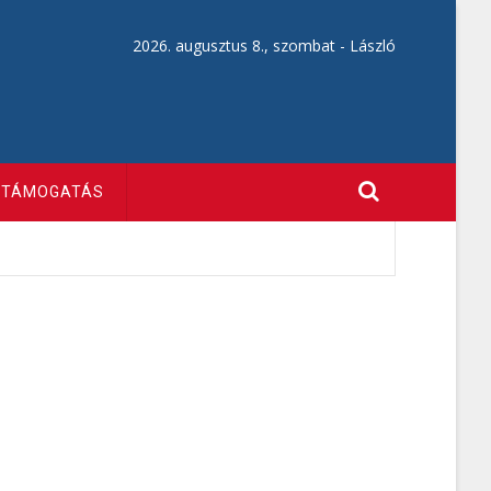
2026. augusztus 8., szombat -
László
TÁMOGATÁS