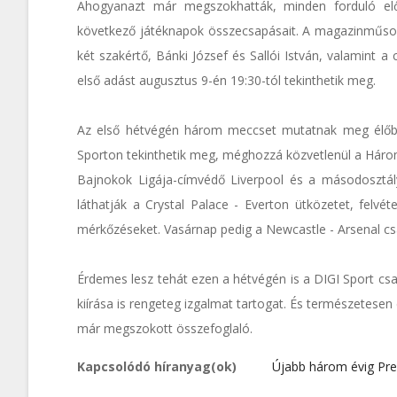
Ahogyanazt már megszokhatták, minden forduló el
következő játéknapok összecsapásait. A magazinműsor 
két szakértő, Bánki József és Sallói István, valamint 
első adást augusztus 9-én 19:30-tól tekinthetik meg.
Az első hétvégén három meccset mutatnak meg élőben,
Sporton tekinthetik meg, méghozzá közvetlenül a Három
Bajnokok Ligája-címvédő Liverpool és a másodosztál
láthatják a Crystal Palace - Everton ütközetet, felv
mérkőzéseket. Vasárnap pedig a Newcastle - Arsenal csa
Érdemes lesz tehát ezen a hétvégén is a DIGI Sport cs
kiírása is rengeteg izgalmat tartogat. És természetese
már megszokott összefoglaló.
Kapcsolódó híranyag(ok)
Újabb három évig Pre