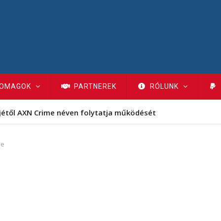
OMAGOK
PARTNEREK
RÓLUNK
jétől AXN Crime néven folytatja működését
ue