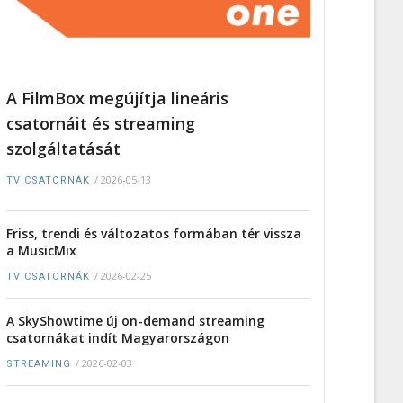
A FilmBox megújítja lineáris
csatornáit és streaming
szolgáltatását
/
2026-05-13
TV CSATORNÁK
Friss, trendi és változatos formában tér vissza
a MusicMix
/
2026-02-25
TV CSATORNÁK
A SkyShowtime új on-demand streaming
csatornákat indít Magyarországon
/
2026-02-03
STREAMING