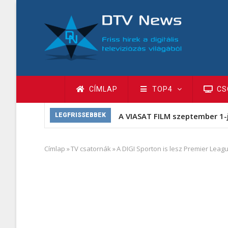
Ugrás
a
tartalomra
Fő
CÍMLAP
TOP4
CS
navigáció
A VIASAT FILM szeptember 1-
LEGFRISSEBBEK
Címlap
»
TV csatornák
»
A DIGI Sporton is lesz Premier Leag
Morzsa