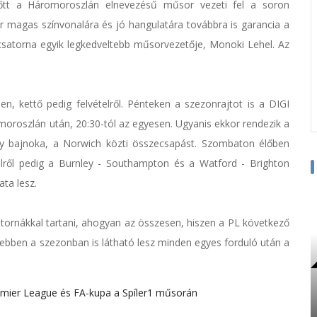
őtt a Háromoroszlán elnevezésű műsor vezeti fel a soron
magas színvonalára és jó hangulatára továbbra is garancia a
a csatorna egyik legkedveltebb műsorvezetője, Monoki Lehel. Az
 kettő pedig felvételről. Pénteken a szezonrajtot is a DIGI
oroszlán után, 20:30-tól az egyesen. Ugyanis ekkor rendezik a
y bajnoka, a Norwich közti összecsapást. Szombaton élőben
ételről pedig a Burnley - Southampton és a Watford - Brighton
ta lesz.
atornákkal tartani, ahogyan az összesen, hiszen a PL következő
n ebben a szezonban is látható lesz minden egyes forduló után a
mier League és FA-kupa a Spíler1 műsorán