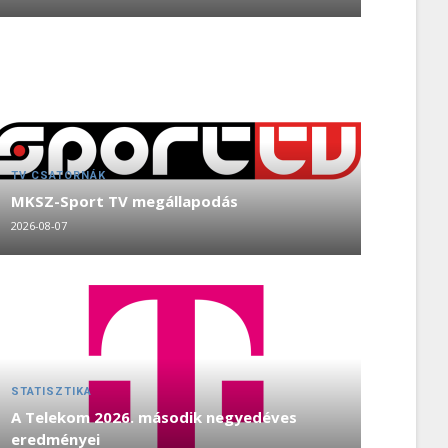
TV CSATORNÁK
MKSZ-Sport TV megállapodás
2026-08-07
STATISZTIKA
A Telekom 2026. második negyedéves
eredményei