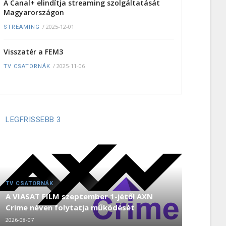
A Canal+ elindítja streaming szolgáltatását
Magyarországon
/
2025-12-01
STREAMING
Visszatér a FEM3
/
2025-11-06
TV CSATORNÁK
LEGFRISSEBB 3
TV CSATORNÁK
A VIASAT FILM szeptember 1-jétől AXN
Crime néven folytatja működését
2026-08-07