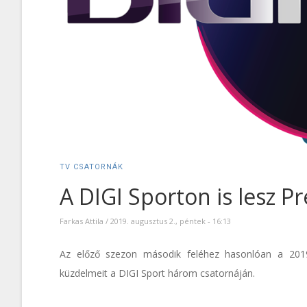
TV CSATORNÁK
A DIGI Sporton is lesz 
Farkas Attila
/
2019. augusztus 2., péntek - 16:13
Az előző szezon második feléhez hasonlóan a 2019
küzdelmeit a DIGI Sport három csatornáján.