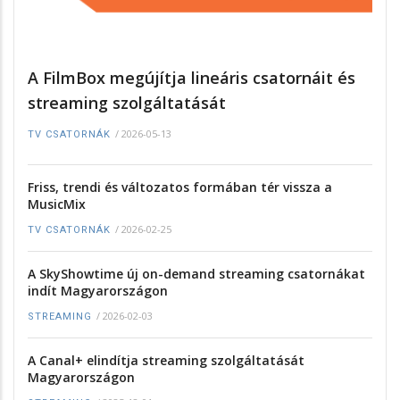
A FilmBox megújítja lineáris csatornáit és
streaming szolgáltatását
/
2026-05-13
TV CSATORNÁK
Friss, trendi és változatos formában tér vissza a
MusicMix
/
2026-02-25
TV CSATORNÁK
A SkyShowtime új on-demand streaming csatornákat
indít Magyarországon
/
2026-02-03
STREAMING
A Canal+ elindítja streaming szolgáltatását
Magyarországon