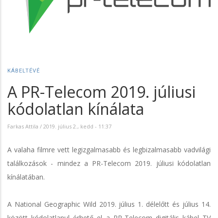
KÁBELTÉVÉ
A PR-Telecom 2019. júliusi
kódolatlan kínálata
Farkas Attila
/
2019. július 2., kedd - 11:37
A valaha filmre vett legizgalmasabb és legbizalmasabb vadvilági
találkozások - mindez a PR-Telecom 2019. júliusi kódolatlan
kínálatában.
A National Geographic Wild 2019. július 1. délelőtt és július 14.
között kódolatlanul érhető el a PR-Telecom digitális kábel TV