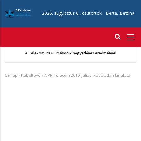
Ugrás
a
2026. augusztus 6., csütörtök -
Berta, Bettina
tartalomra
Fő
navigáció
A Telekom 2026. második negyedéves eredményei
Címlap
»
Kábeltévé
»
A PR-Telecom 2019. júliusi kódolatlan kínálata
Morzsa