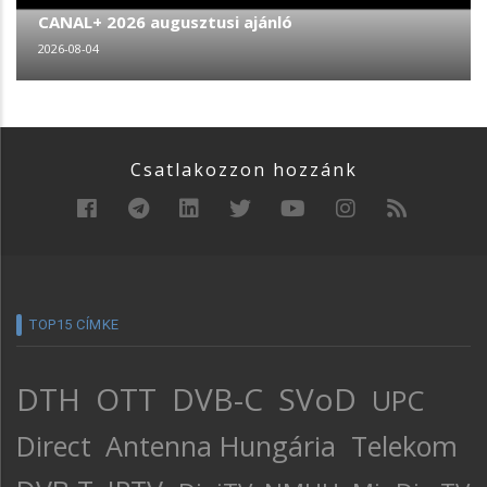
CANAL+ 2026 augusztusi ajánló
2026-08-04
Csatlakozzon hozzánk
TOP15 CÍMKE
DTH
OTT
DVB-C
SVoD
UPC
Direct
Antenna Hungária
Telekom