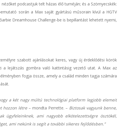
a nézőket podcastjuk telt házas élő turnéján; és a Szörnyecskék:
 bemutató során a Max saját gyártású műsorain kívül a HGTV
arbie Dreamhouse Challenge-be is bepillantást lehetett nyerni,
zemélyre szabott ajánlásokat keres, vagy új érdeklődési körök
 a lejátszás gombra való kattintásig vezető utat. A Max az
 élményben fogja össze, amely a család minden tagja számára
ását.
ogy a két nagy múltú technológiai platform legjobb elemeit
t hozzon létre
– mondta Perrette. –
Biztosak vagyunk benne,
k ügyfeleinknek, ami nagyobb elkötelezettségre ösztökél,
éget, ami nekünk is segít a további sikeres fejlődésben.”