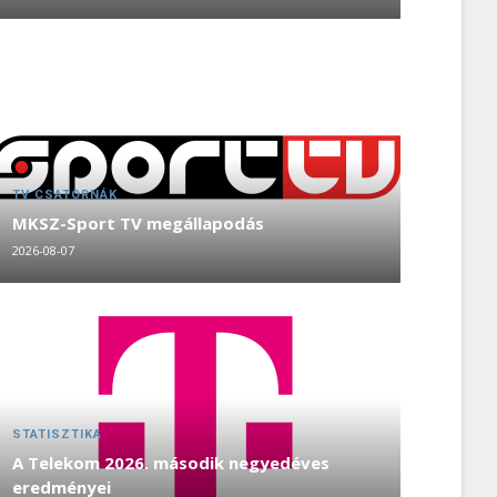
TV CSATORNÁK
MKSZ-Sport TV megállapodás
2026-08-07
STATISZTIKA
A Telekom 2026. második negyedéves
eredményei