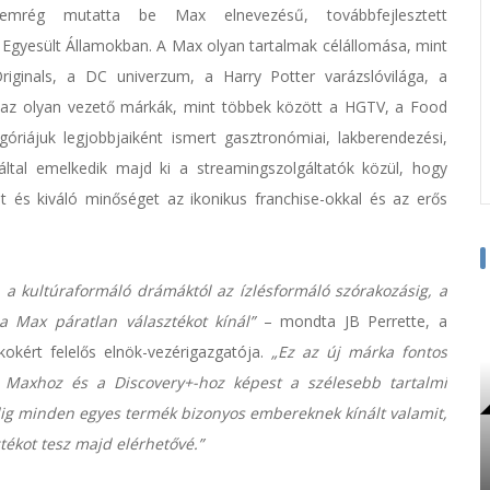
rég mutatta be Max elnevezésű, továbbfejlesztett
z Egyesült Államokban. A Max olyan tartalmak célállomása, mint
iginals, a DC univerzum, a Harry Potter varázslóvilága, a
t az olyan vezető márkák, mint többek között a HGTV, a Food
riájuk legjobbjaiként ismert gasztronómiai, lakberendezési,
tal emelkedik majd ki a streamingszolgáltatók közül, hogy
át és kiváló minőséget az ikonikus franchise-okkal és az erős
 a kultúraformáló drámáktól az ízlésformáló szórakozásig, a
 a Max páratlan választékot kínál”
– mondta JB Perrette, a
kokért felelős elnök-vezérigazgatója.
„Ez az új márka fontos
 Maxhoz és a Discovery+-hoz képest a szélesebb tartalmi
dig minden egyes termék bizonyos embereknek kínált valamit,
ékot tesz majd elérhetővé.”