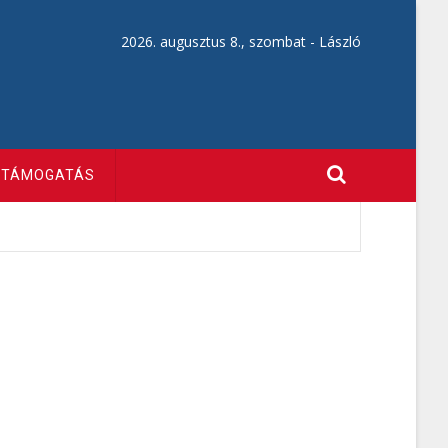
2026. augusztus 8., szombat -
László
TÁMOGATÁS