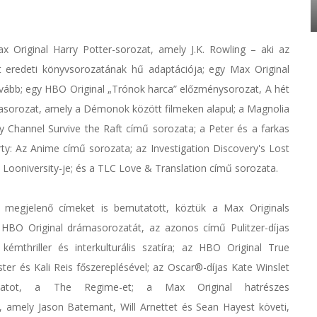
 Original Harry Potter-sorozat, amely J.K. Rowling – aki az
elt eredeti könyvsorozatának hű adaptációja; egy Max Original
ovább; egy HBO Original „Trónok harca” előzménysorozat, A hét
ámasorozat, amely a Démonok között filmeken alapul; a Magnolia
y Channel Survive the Raft című sorozata; a Peter és a farkas
ty: Az Anime című sorozata; az Investigation Discovery's Lost
ooniversity-je; és a TLC Love & Translation című sorozata.
 megjelenő címeket is bemutatott, köztük a Max Originals
az HBO Original drámasorozatát, az azonos című Pulitzer-díjas
émthriller és interkulturális szatíra; az HBO Original True
ter és Kali Reis főszereplésével; az Oscar®-díjas Kate Winslet
rozatot, a The Regime-et; a Max Original hatrészes
amely Jason Batemant, Will Arnettet és Sean Hayest követi,