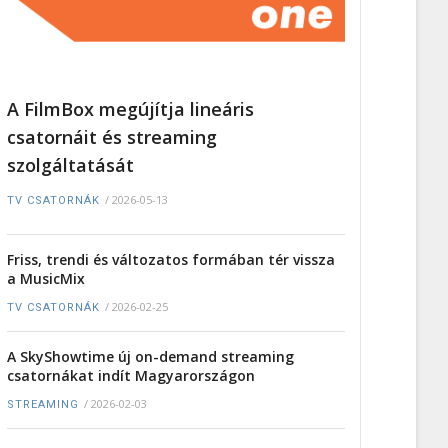
A FilmBox megújítja lineáris
csatornáit és streaming
szolgáltatását
/
2026-05-13
TV CSATORNÁK
Friss, trendi és változatos formában tér vissza
a MusicMix
/
2026-02-25
TV CSATORNÁK
A SkyShowtime új on-demand streaming
csatornákat indít Magyarországon
/
2026-02-03
STREAMING