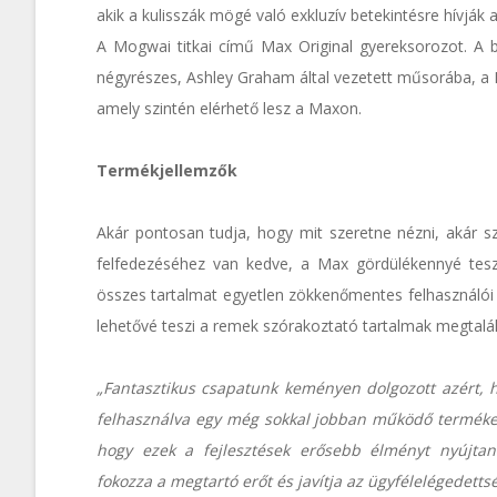
akik a kulisszák mögé való exkluzív betekintésre hívják 
A Mogwai titkai című Max Original gyereksorozot. A
négyrészes, Ashley Graham által vezetett műsorába, a B
amely szintén elérhető lesz a Maxon.
Termékjellemzők
Akár pontosan tudja, hogy mit szeretne nézni, akár s
felfedezéséhez van kedve, a Max gördülékennyé teszi
összes tartalmat egyetlen zökkenőmentes felhasználói
lehetővé teszi a remek szórakoztató tartalmak megtalál
„Fantasztikus csapatunk keményen dolgozott azért, h
felhasználva egy még sokkal jobban működő terméke
hogy ezek a fejlesztések erősebb élményt nyújtana
fokozza a megtartó erőt és javítja az ügyfélelégedetts