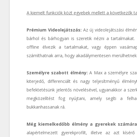
A kiemelt funkciók közt egyebek mellett a következők t
Prémium Videolejátszás:
Az új videolejátszási élmé
bárhol és bárhogyan is szeretik nézni a tartalmakat
offline élvezik a tartalmakat, vagy éppen vasárna
számíthatnak arra, hogy akadálymentesen merülhetnek el
Személyre szabott élmény:
A Max a személyre szabás
kiterjedő, differenciált és nagy teljesítményű élmé
befektetésünk jelentős növelésével, ugyanakkor a sze
megközelítést fog nyújtani, amely segíti a fel
bukkanhassanak rá.
Még kiemelkedőbb élmény a gyerekek számára
alapértelmezett gyerekprofilt, illetve az azt kísérő