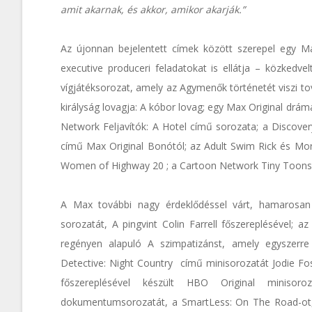
amit akarnak, és akkor, amikor akarják.”
Az újonnan bejelentett címek között szerepel egy Max
executive produceri feladatokat is ellátja – közkedv
vígjátéksorozat, amely az Agymenők történetét viszi t
királyság lovagja: A kóbor lovag; egy Max Original dr
Network Feljavítók: A Hotel című sorozata; a Discover
című Max Original Bonótól; az Adult Swim Rick és Mor
Women of Highway 20 ; a Cartoon Network Tiny Toons L
A Max további nagy érdeklődéssel várt, hamarosan
sorozatát, A pingvint Colin Farrell főszereplésével; 
regényen alapuló A szimpatizánst, amely egyszerre k
Detective: Night Country című minisorozatát Jodie Fos
főszereplésével készült HBO Original miniso
dokumentumsorozatát, a SmartLess: On The Road-ot, 