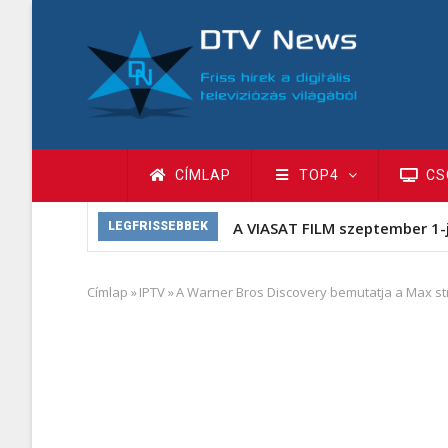
Ugrás
a
tartalomra
Fő
CÍMLAP
TOP4
CS
navigáció
A VIASAT FILM szeptember 1-
LEGFRISSEBBEK
Címlap
»
IPTV
»
A Warner Bros Discovery bemutatja a Max st
Morzsa