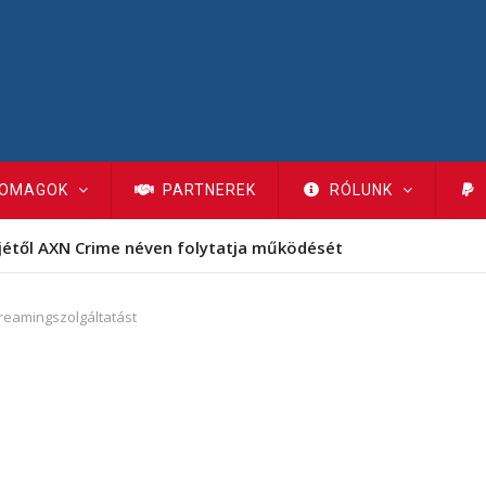
OMAGOK
PARTNEREK
RÓLUNK
jétől AXN Crime néven folytatja működését
reamingszolgáltatást