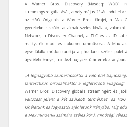
A Warner Bros. Discovery (Nasdaq: WBD) nem
streamingszolgáltatását, amely május 23-án indul el a
az HBO Originals, a Warner Bros. filmjei, a Max Or
gyerekeknek szóló tartalmak széles kínálata, valamin
Network, a Discovery Channel, a TLC és az ID kategó
reality, életmód- és dokumentumműsorai. A Max azál
egyedülálló módon társítja a páratlanul széles palett
ügyfélélménnyel, mindezt nagyszerű ár-érték arányban.
„A legnagyobb szuperhősöktől a való élet bajnokaiig,
fantasztikus birodalmaktól a leglétezőbb világokig:
Warner Bros. Discovery globális streamingért és játé
változást jelent a két szűkebb termékhez, az HBO
kínálatunk és fogyasztói ajánlatunk irányába. Míg ed
a Max mindenki számára széles körű, minőségi választ