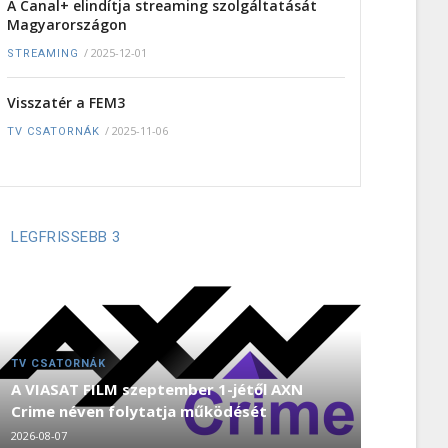
A Canal+ elindítja streaming szolgáltatását
Magyarországon
/
2025-12-01
STREAMING
Visszatér a FEM3
/
2025-11-06
TV CSATORNÁK
LEGFRISSEBB 3
TV CSATORNÁK
A VIASAT FILM szeptember 1-jétől AXN
Crime néven folytatja működését
2026-08-07