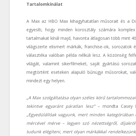
Tartalomkínálat
A Max az HBO Max kihagyhatatlan műsorait és a Dis
egyesíti, hogy minden korosztály számára komplex 
tartalmakat kínál majd, havonta átlagosan több mint 4
világszerte elismert márkák, franchise-ok, sorozatok 
választéka valóban példa nélküli lesz. A közönség fe
világát, valamint sikerfilmeket, saját gyártású soro
megtörtént eseteken alapuló bűnügyi műsorokat, val
mindezt egy helyen.
„A Max szolgáltatása olyan széles körű tartalommozaik
tekintve egyaránt páratlan lesz”
– mondta Casey Bl
„Egyedülállóak vagyunk, mert minden kategóriában 
mércével mérve – legyen szó nézettségről, díjakról
tudunk elégíteni, mert olyan márkákkal rendelkezünk