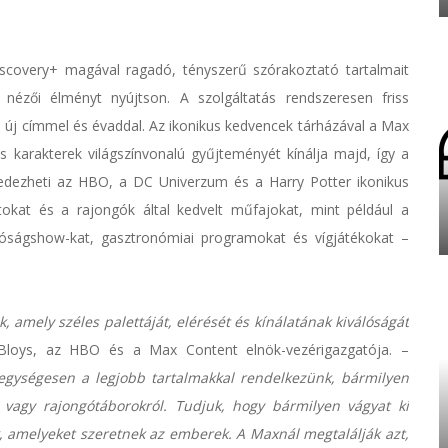
covery+ magával ragadó, tényszerű szórakoztató tartalmait
nézői élményt nyújtson. A szolgáltatás rendszeresen friss
0 új címmel és évaddal. Az ikonikus kedvencek tárházával a Max
és karakterek világszínvonalú gyűjteményét kínálja majd, így a
lfedezheti az HBO, a DC Univerzum és a Harry Potter ikonikus
zatokat és a rajongók által kedvelt műfajokat, mint például a
óságshow-kat, gasztronómiai programokat és vígjátékokat –
, amely széles palettáját, elérését és kínálatának kiválóságát
oys, az HBO és a Max Content elnök-vezérigazgatója. –
egységesen a legjobb tartalmakkal rendelkezünk, bármilyen
 vagy rajongótáborokról. Tudjuk, hogy bármilyen vágyat ki
, amelyeket szeretnek az emberek. A Maxnál megtalálják azt,