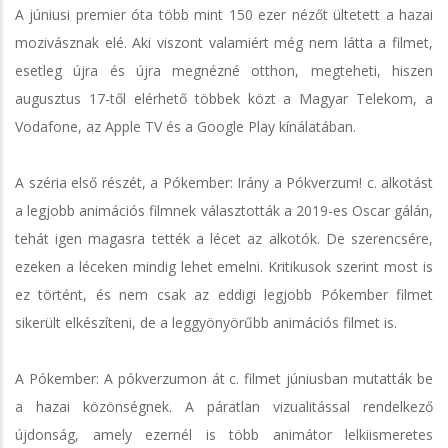
A júniusi premier óta több mint 150 ezer nézőt ültetett a hazai
mozivásznak elé. Aki viszont valamiért még nem látta a filmet,
esetleg újra és újra megnézné otthon, megteheti, hiszen
augusztus 17-től elérhető többek közt a Magyar Telekom, a
Vodafone, az Apple TV és a Google Play kínálatában.
A széria első részét, a Pókember: Irány a Pókverzum! c. alkotást
a legjobb animációs filmnek választották a 2019-es Oscar gálán,
tehát igen magasra tették a lécet az alkotók. De szerencsére,
ezeken a léceken mindig lehet emelni. Kritikusok szerint most is
ez történt, és nem csak az eddigi legjobb Pókember filmet
sikerült elkészíteni, de a leggyönyörűbb animációs filmet is.
A Pókember: A pókverzumon át c. filmet júniusban mutatták be
a hazai közönségnek. A páratlan vizualitással rendelkező
újdonság, amely ezernél is több animátor lelkiismeretes