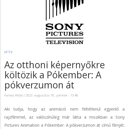
IPTV
Az otthoni képernyőkre
költözik a Pókember: A
pókverzumon át
Farkas Attila
/
2023. augusztus 18., péntek - 15:48
Aki tudja, hogy az animáció nem feltétlenül egyenlő a
rajzfilmmel, az valószínűleg már látta a mozikban a Sony
Pictures Animation a Pókember: A pókverzumon át című filmjét.