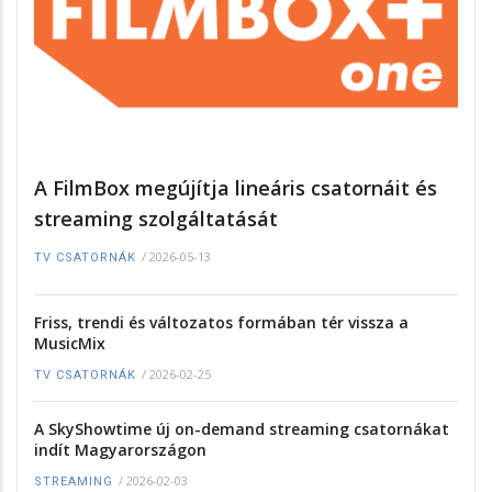
A FilmBox megújítja lineáris csatornáit és
streaming szolgáltatását
/
2026-05-13
TV CSATORNÁK
Friss, trendi és változatos formában tér vissza a
MusicMix
/
2026-02-25
TV CSATORNÁK
A SkyShowtime új on-demand streaming csatornákat
indít Magyarországon
/
2026-02-03
STREAMING