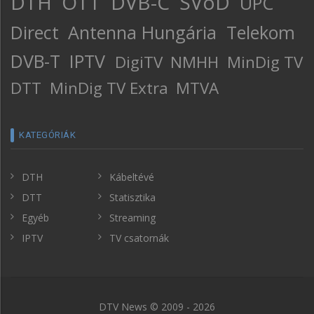
DTH
OTT
DVB-C
SVoD
UPC
Direct
Antenna Hungária
Telekom
DVB-T
IPTV
DigiTV
NMHH
MinDig TV
DTT
MinDig TV Extra
MTVA
KATEGÓRIÁK
DTH
Kábeltévé
DTT
Statisztika
Egyéb
Streaming
IPTV
TV csatornák
DTV News © 2009 - 2026