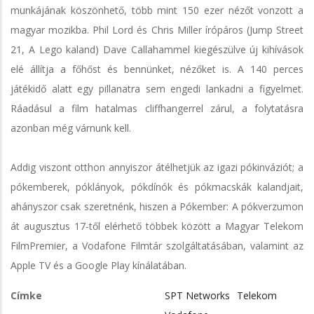
munkájának köszönhető, több mint 150 ezer nézőt vonzott a
magyar mozikba. Phil Lord és Chris Miller írópáros (Jump Street
21, A Lego kaland) Dave Callahammel kiegészülve új kihívások
elé állítja a főhőst és bennünket, nézőket is. A 140 perces
játékidő alatt egy pillanatra sem engedi lankadni a figyelmet.
Ráadásul a film hatalmas cliffhangerrel zárul, a folytatásra
azonban még várnunk kell.
Addig viszont otthon annyiszor átélhetjük az igazi pókinváziót; a
pókemberek, póklányok, pókdínók és pókmacskák kalandjait,
ahányszor csak szeretnénk, hiszen a Pókember: A pókverzumon
át augusztus 17-től elérhető többek között a Magyar Telekom
FilmPremier, a Vodafone Filmtár szolgáltatásában, valamint az
Apple TV és a Google Play kínálatában.
Címke
SPT Networks
Telekom