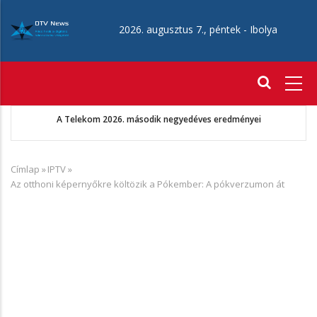
Ugrás
a
2026. augusztus 7., péntek -
Ibolya
tartalomra
Fő
navigáció
A Telekom 2026. második negyedéves eredményei
Címlap
»
IPTV
»
Morzsa
Az otthoni képernyőkre költözik a Pókember: A pókverzumon át