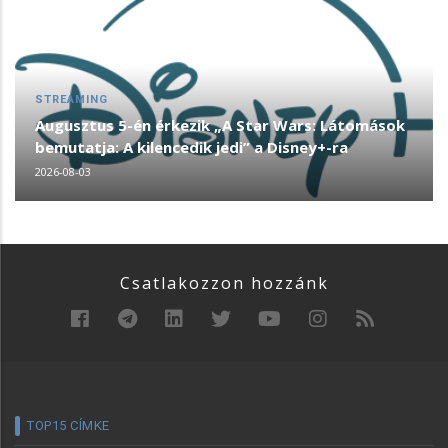
STREAMING
Augusztus 5-én érkezik „A Star Wars: Látomások
bemutatja: A kilencedik jedi” a Disney+-ra
2026-08-03
Csatlakozzon hozzánk
TOP15 CÍMKE