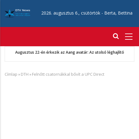
Ugrás
a
2026. augusztus 6., csütörtök -
Berta, Bettina
tartalomra
Fő
navigáció
Augusztus 22-én érkezik az Aang avatár: Az utolsó léghajlító
Címlap
»
DTH
»
Felnőtt csatornákkal bővít a UPC Direct
Morzsa