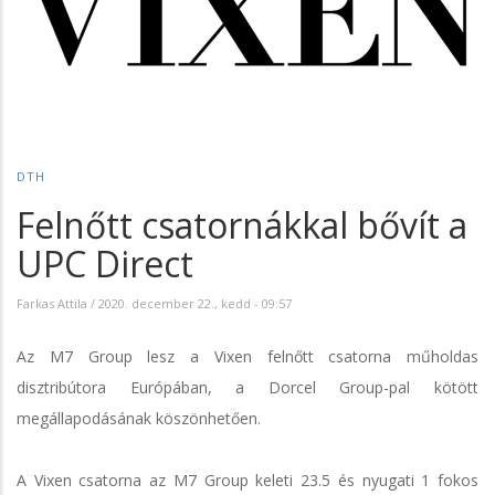
DTH
Felnőtt csatornákkal bővít a
UPC Direct
Farkas Attila
/
2020. december 22., kedd - 09:57
Az M7 Group lesz a Vixen felnőtt csatorna műholdas
disztribútora Európában, a Dorcel Group-pal kötött
megállapodásának köszönhetően.
A Vixen csatorna az M7 Group keleti 23.5 és nyugati 1 fokos