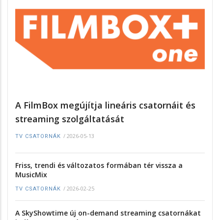
A FilmBox megújítja lineáris csatornáit és
streaming szolgáltatását
/
2026-05-13
TV CSATORNÁK
Friss, trendi és változatos formában tér vissza a
MusicMix
/
2026-02-25
TV CSATORNÁK
A SkyShowtime új on-demand streaming csatornákat