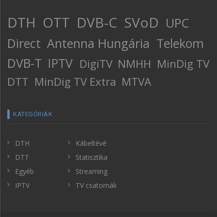
DTH
OTT
DVB-C
SVoD
UPC
Direct
Antenna Hungária
Telekom
DVB-T
IPTV
DigiTV
NMHH
MinDig TV
DTT
MinDig TV Extra
MTVA
KATEGÓRIÁK
DTH
Kábeltévé
DTT
Statisztika
Egyéb
Streaming
IPTV
TV csatornák