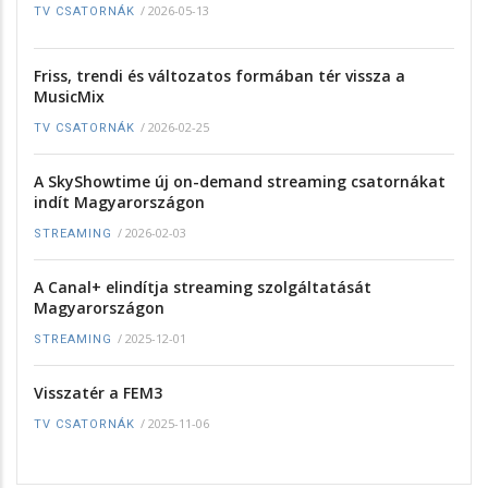
/
2026-05-13
TV CSATORNÁK
Friss, trendi és változatos formában tér vissza a
MusicMix
/
2026-02-25
TV CSATORNÁK
A SkyShowtime új on-demand streaming csatornákat
indít Magyarországon
/
2026-02-03
STREAMING
A Canal+ elindítja streaming szolgáltatását
Magyarországon
/
2025-12-01
STREAMING
Visszatér a FEM3
/
2025-11-06
TV CSATORNÁK