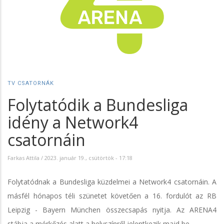
TV CSATORNÁK
Folytatódik a Bundesliga
idény a Network4
csatornáin
Farkas Attila
/
2023. január 19., csütörtök - 17:18
Folytatódnak a Bundesliga küzdelmei a Network4 csatornáin. A
másfél hónapos téli szünetet követően a 16. fordulót az RB
Leipzig - Bayern München összecsapás nyitja. Az ARENA4
stábja a mérkőzés alatt a helyszínről jelentkezik majd be.