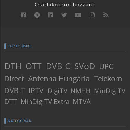
Csatlakozzon hozzánk
TOP15 CÍMKE
DTH
OTT
DVB-C
SVoD
UPC
Direct
Antenna Hungária
Telekom
DVB-T
IPTV
DigiTV
NMHH
MinDig TV
DTT
MinDig TV Extra
MTVA
KATEGÓRIÁK