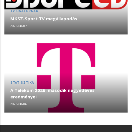
TV CSATORNÁK
MKSZ-Sport TV megállapodás
2026-08-07
STATISZTIKA
A Telekom 2026. második negyedéves
eredményei
2026-08-06