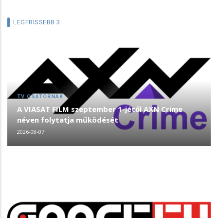
LEGFRISSEBB 3
TV CSATORNÁK
A VIASAT FILM szeptember 1-jétől AXN Crime
néven folytatja működését
2026-08-07