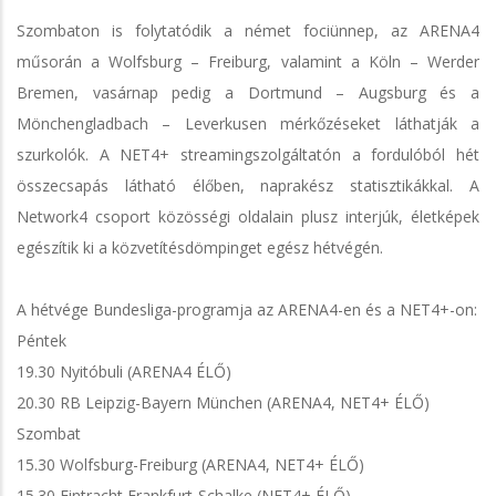
Szombaton is folytatódik a német fociünnep, az ARENA4
műsorán a Wolfsburg – Freiburg, valamint a Köln – Werder
Bremen, vasárnap pedig a Dortmund – Augsburg és a
Mönchengladbach – Leverkusen mérkőzéseket láthatják a
szurkolók. A NET4+ streamingszolgáltatón a fordulóból hét
összecsapás látható élőben, naprakész statisztikákkal. A
Network4 csoport közösségi oldalain plusz interjúk, életképek
egészítik ki a közvetítésdömpinget egész hétvégén.
A hétvége Bundesliga-programja az ARENA4-en és a NET4+-on:
Péntek
19.30 Nyitóbuli (ARENA4 ÉLŐ)
20.30 RB Leipzig-Bayern München (ARENA4, NET4+ ÉLŐ)
Szombat
15.30 Wolfsburg-Freiburg (ARENA4, NET4+ ÉLŐ)
15.30 Eintracht Frankfurt-Schalke (NET4+ ÉLŐ)