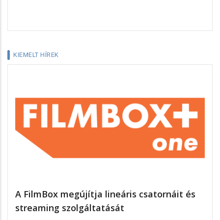
KIEMELT HÍREK
A FilmBox megújítja lineáris csatornáit és
streaming szolgáltatását