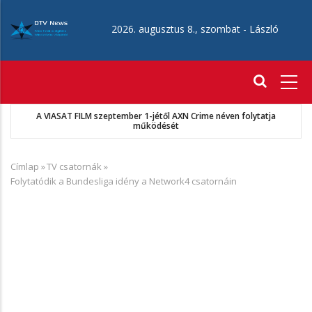
Ugrás
a
2026. augusztus 8., szombat -
László
tartalomra
Fő
navigáció
A VIASAT FILM szeptember 1-jétől AXN Crime néven folytatja
működését
Címlap
»
TV csatornák
»
Morzsa
Folytatódik a Bundesliga idény a Network4 csatornáin