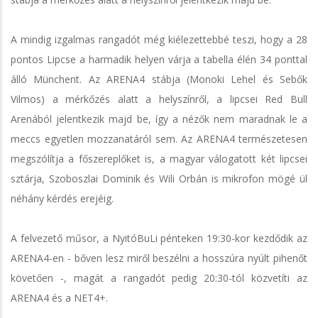
A mindig izgalmas rangadót még kiélezettebbé teszi, hogy a 28
pontos Lipcse a harmadik helyen várja a tabella élén 34 ponttal
álló Münchent. Az ARENA4 stábja (Monoki Lehel és Sebők
Vilmos) a mérkőzés alatt a helyszínről, a lipcsei Red Bull
Arenából jelentkezik majd be, így a nézők nem maradnak le a
meccs egyetlen mozzanatáról sem. Az ARENA4 természetesen
megszólítja a főszereplőket is, a magyar válogatott két lipcsei
sztárja, Szoboszlai Dominik és Wili Orbán is mikrofon mögé ül
néhány kérdés erejéig.
A felvezető műsor, a NyitóBuLi pénteken 19:30-kor kezdődik az
ARENA4-en - bőven lesz miről beszélni a hosszúra nyúlt pihenőt
követően -, magát a rangadót pedig 20:30-tól közvetíti az
ARENA4 és a NET4+.