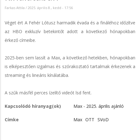
Farkas Attila
/
2025. április 8., kedd - 17:56
Véget ért A Fehér Lótusz harmadik évada és a fináléhoz időzítve
az HBO exkluzív betekintőt adott a következő hónapokban
érkező címeibe.
2025-ben sem lassít a Max, a következő hetekben, hónapokban
is elképesztően izgalmas és szórakoztató tartalmak érkezenek a
streaming és lineáris kínálatába.
A szűk másfél perces ízelítő videót lsd fent.
Kapcsolódó híranyag(ok)
Max - 2025. április ajánló
Címke
Max
OTT
SVoD