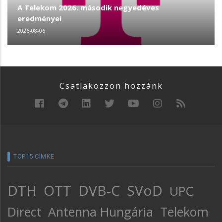
A Telekom 2026. második negyedéves
eredményei
2026-08-06
Csatlakozzon hozzánk
TOP15 CÍMKE
DTH
OTT
DVB-C
SVoD
UPC
Direct
Antenna Hungária
Telekom