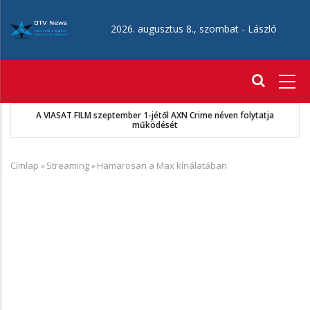
Ugrás
a
2026. augusztus 8., szombat -
László
tartalomra
Fő
navigáció
A VIASAT FILM szeptember 1-jétől AXN Crime néven folytatja
működését
Címlap
»
Streaming
»
Hamarosan a Max kínálatában
Morzsa