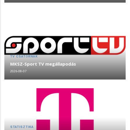
TV CSATORNÁK
MKSZ-Sport TV megállapodás
2026-08-07
STATISZTIKA