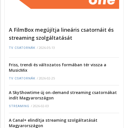
A FilmBox megújítja lineáris csatornáit és
streaming szolgáltatását
/
2026-05-13
TV CSATORNÁK
Friss, trendi és változatos formában tér vissza a
MusicMix
/
2026-02-25
TV CSATORNÁK
A SkyShowtime új on-demand streaming csatornákat
indít Magyarországon
/
2026-02-03
STREAMING
A Canal+ elindítja streaming szolgáltatását
Magyarországon