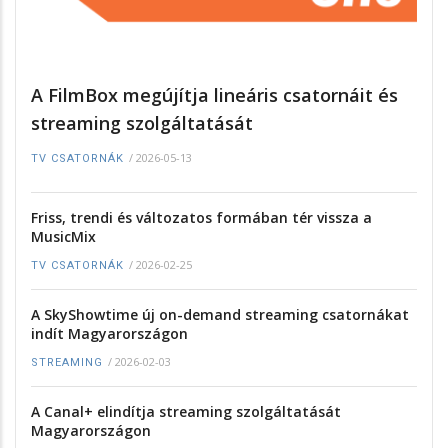
A FilmBox megújítja lineáris csatornáit és
streaming szolgáltatását
/
2026-05-13
TV CSATORNÁK
Friss, trendi és változatos formában tér vissza a
MusicMix
/
2026-02-25
TV CSATORNÁK
A SkyShowtime új on-demand streaming csatornákat
indít Magyarországon
/
2026-02-03
STREAMING
A Canal+ elindítja streaming szolgáltatását
Magyarországon