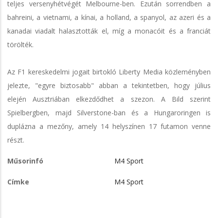
teljes versenyhétvégét Melbourne-ben. Ezután sorrendben a
bahreini, a vietnami, a kínai, a holland, a spanyol, az azeri és a
kanadai viadalt halasztották el, míg a monacóit és a franciát
törölték.
Az F1 kereskedelmi jogait birtokló Liberty Media közleményben
jelezte, "egyre biztosabb" abban a tekintetben, hogy július
elején Ausztriában elkezdődhet a szezon. A Bild szerint
Spielbergben, majd Silverstone-ban és a Hungaroringen is
duplázna a mezőny, amely 14 helyszínen 17 futamon venne
részt.
Műsorinfó
M4 Sport
Címke
M4 Sport