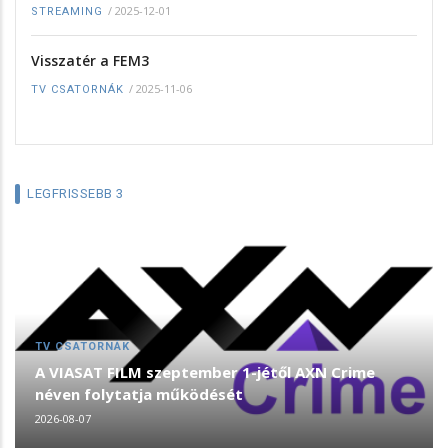
/
2025-12-01
STREAMING
Visszatér a FEM3
/
2025-11-06
TV CSATORNÁK
LEGFRISSEBB 3
TV CSATORNÁK
A VIASAT FILM szeptember 1-jétől AXN Crime
néven folytatja működését
2026-08-07