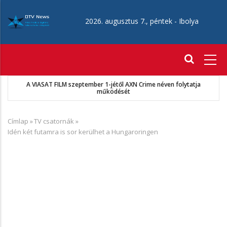
Ugrás
a
2026. augusztus 7., péntek -
Ibolya
tartalomra
Fő
navigáció
A VIASAT FILM szeptember 1-jétől AXN Crime néven folytatja
működését
Címlap
»
TV csatornák
»
Morzsa
Idén két futamra is sor kerülhet a Hungaroringen