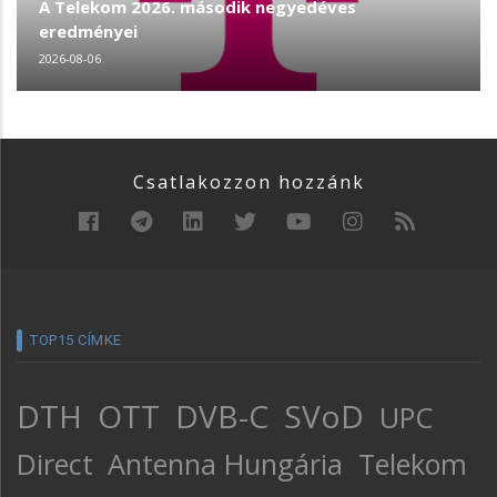
A Telekom 2026. második negyedéves
eredményei
2026-08-06
Csatlakozzon hozzánk
TOP15 CÍMKE
DTH
OTT
DVB-C
SVoD
UPC
Direct
Antenna Hungária
Telekom