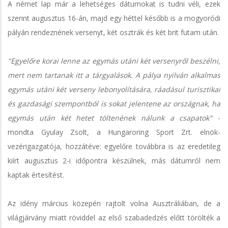
A német lap már a lehetséges dátumokat is tudni véli, ezek
szerint augusztus 16-án, majd egy héttel később is a mogyoródi
pályán rendeznének versenyt, két osztrák és két brit futam után.
"Egyelőre korai lenne az egymás utáni két versenyről beszélni,
mert nem tartanak itt a tárgyalások. A pálya nyilván alkalmas
egymás utáni két verseny lebonyolítására, ráadásul turisztikai
és gazdasági szempontból is sokat jelentene az országnak, ha
egymás után két hetet töltenének nálunk a csapatok"
-
mondta Gyulay Zsolt, a Hungaroring Sport Zrt. elnök-
vezérigazgatója, hozzátéve: egyelőre továbbra is az eredetileg
kiírt augusztus 2-i időpontra készülnek, más dátumról nem
kaptak értesítést.
Az idény március közepén rajtolt volna Ausztráliában, de a
világjárvány miatt röviddel az első szabadedzés előtt törölték a