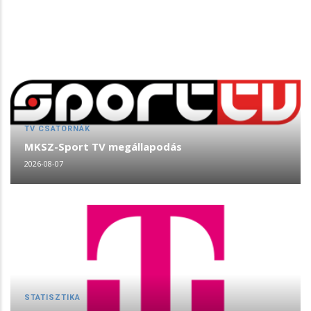
TV CSATORNÁK
MKSZ-Sport TV megállapodás
2026-08-07
STATISZTIKA