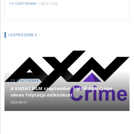
/
2025-11-06
TV CSATORNÁK
LEGFRISSEBB 3
TV CSATORNÁK
A VIASAT FILM szeptember 1-jétől AXN Crime
néven folytatja működését
2026-08-07