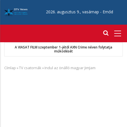
Ugrás
a
2026. augusztus 9., vasárnap -
Emőd
tartalomra
Fő
navigáció
A VIASAT FILM szeptember 1-jétől AXN Crime néven folytatja
működését
Címlap
»
TV csatornák
»
Indul az önálló magyar JimJam
Morzsa