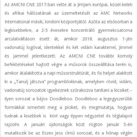
Az AMCNI CNE 2017-ban vette át a JimJam európai, közel-keleti
és afrikai hálózatának az üzemeltetését az AMC Networks
International másik, londoni központjától. Azóta az elsősorban a
legkisebbekre, a 2-5 évesekre koncentráló gyermekcsatorna
arculatváltáson esett át, amikor 2018. augusztus 1-jén
vadonatúj logóval, identekkel és két vidám karakterrel, Jimmel
és Jammel jelentkezett. Az AMCNI CNE további komoly
befektetéseket hajtott végre a műsorok összeállítása terén is,
amikor átalakította a napi műsorstruktúrát, és fix helyet alakított
ki a „Tanulj játszva” programblokknak, amelyben rövid, vidám,
vadonatúj sorozatok igyekeznek szórakozva tanítani a kicsiket –
ilyen sorozat a bájos Doodleboo. Doodleboo a legegyszerűbb
formákkal ismerteti meg a piciket, és megmutatja, hogyan
tudnak a kisebbek is kört vagy éppen négyzetet és téglalapot
rajzolni. A januári újdonságok közt rögtön január 5-én
mutatkozik be az Eszes Jess című sorozat, és a hónap végén