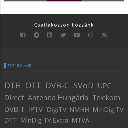
Csatlakozzon hozzánk
TOP15 CÍMKE
DTH
OTT
DVB-C
SVoD
UPC
Direct
Antenna Hungária
Telekom
DVB-T
IPTV
DigiTV
NMHH
MinDig TV
DTT
MinDig TV Extra
MTVA