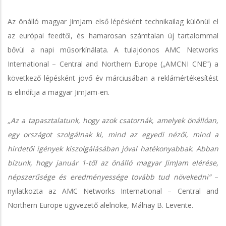
Az önálló magyar JimJam első lépésként technikailag különül el
az európai feedtől, és hamarosan számtalan új tartalommal
bővül a napi műsorkínálata. A tulajdonos AMC Networks
International – Central and Northern Europe („AMCNI CNE”) a
következő lépésként jövő év márciusában a reklámértékesítést
is elindítja a magyar JimJam-en.
„Az a tapasztalatunk, hogy azok csatornák, amelyek önállóan,
egy országot szolgálnak ki, mind az egyedi nézői, mind a
hirdetői igények kiszolgálásában jóval hatékonyabbak. Abban
bízunk, hogy január 1-től az önálló magyar JimJam elérése,
népszerűsége és eredményessége tovább tud növekedni”
–
nyilatkozta az AMC Networks International – Central and
Northern Europe ügyvezető alelnöke, Málnay B. Levente.