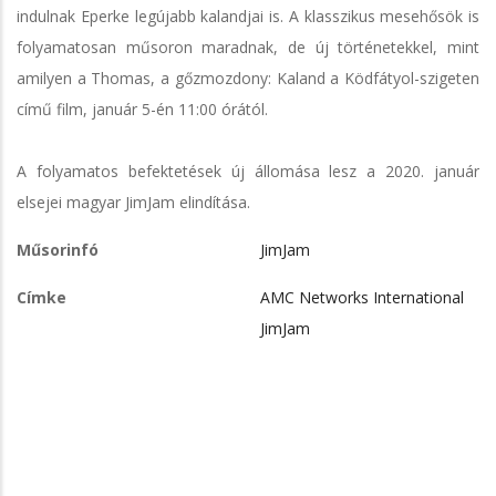
indulnak Eperke legújabb kalandjai is. A klasszikus mesehősök is
folyamatosan műsoron maradnak, de új történetekkel, mint
amilyen a Thomas, a gőzmozdony: Kaland a Ködfátyol-szigeten
című film, január 5-én 11:00 órától.
A folyamatos befektetések új állomása lesz a 2020. január
elsejei magyar JimJam elindítása.
Műsorinfó
JimJam
Címke
AMC Networks International
JimJam