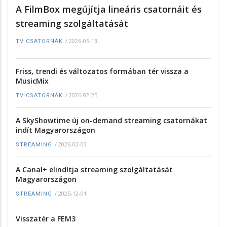
A FilmBox megújítja lineáris csatornáit és
streaming szolgáltatását
/
2026-05-13
TV CSATORNÁK
Friss, trendi és változatos formában tér vissza a
MusicMix
/
2026-02-25
TV CSATORNÁK
A SkyShowtime új on-demand streaming csatornákat
indít Magyarországon
/
2026-02-03
STREAMING
A Canal+ elindítja streaming szolgáltatását
Magyarországon
/
2025-12-01
STREAMING
Visszatér a FEM3