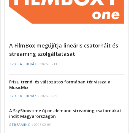
A FilmBox megújítja lineáris csatornáit és
streaming szolgáltatását
/
2026-05-13
TV CSATORNÁK
Friss, trendi és változatos formában tér vissza a
MusicMix
/
2026-02-25
TV CSATORNÁK
A SkyShowtime új on-demand streaming csatornákat
indít Magyarországon
/
2026-02-03
STREAMING