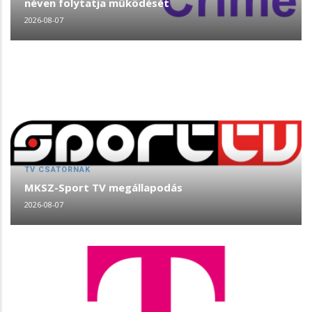
néven folytatja működését
2026-08-07
TV CSATORNÁK
MKSZ-Sport TV megállapodás
2026-08-07