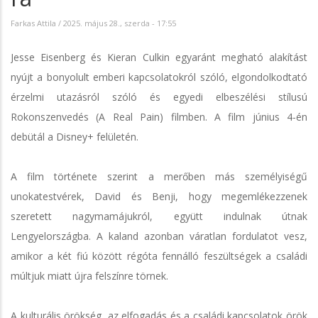
Farkas Attila
/
2025. május 28., szerda - 17:55
Jesse Eisenberg és Kieran Culkin egyaránt megható alakítást
nyújt a bonyolult emberi kapcsolatokról szóló, elgondolkodtató
érzelmi utazásról szóló és egyedi elbeszélési stílusú
Rokonszenvedés (A Real Pain) filmben. A film június 4-én
debütál a Disney+ felületén.
A film története szerint a merőben más személyiségű
unokatestvérek, David és Benji, hogy megemlékezzenek
szeretett nagymamájukról, együtt indulnak útnak
Lengyelországba. A kaland azonban váratlan fordulatot vesz,
amikor a két fiú között régóta fennálló feszültségek a családi
múltjuk miatt újra felszínre törnek.
A kulturális örökség, az elfogadás és a családi kapcsolatok örök