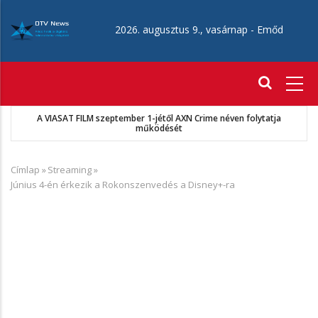
Ugrás
a
2026. augusztus 9., vasárnap -
Emőd
tartalomra
Fő
navigáció
MKSZ-Sport TV megállapodás
Címlap
»
Streaming
»
Morzsa
Június 4-én érkezik a Rokonszenvedés a Disney+-ra