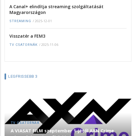
A Canal+ elindítja streaming szolgáltatását
Magyarországon
/
2025-12-01
STREAMING
Visszatér a FEM3
/
2025-11-06
TV CSATORNÁK
LEGFRISSEBB 3
TV CSATORNÁK
A VIASAT FILM szeptember 1-jétől AXN Crime