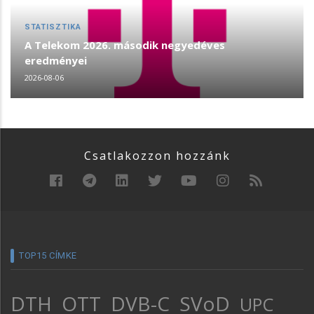
STATISZTIKA
A Telekom 2026. második negyedéves
eredményei
2026-08-06
Csatlakozzon hozzánk
TOP15 CÍMKE
DTH
OTT
DVB-C
SVoD
UPC