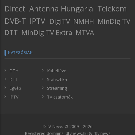
Direct
Antenna Hungária
Telekom
DVB-T
IPTV
DigiTV
NMHH
MinDig TV
DTT
MinDig TV Extra
MTVA
KATEGÓRIÁK
DTH
Kábeltévé
DTT
Statisztika
Egyéb
Streaming
IPTV
TV csatornák
DTV News © 2009 - 2026
Registered domains: dtvnews.hu & dtv.news