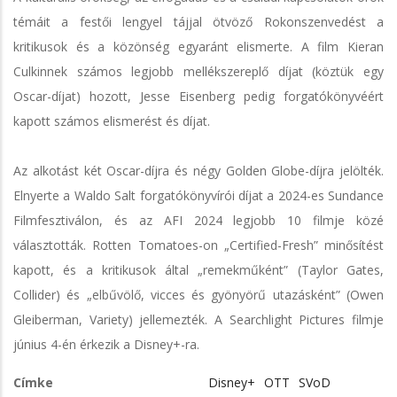
témáit a festői lengyel tájjal ötvöző Rokonszenvedést a
kritikusok és a közönség egyaránt elismerte. A film Kieran
Culkinnek számos legjobb mellékszereplő díjat (köztük egy
Oscar-díjat) hozott, Jesse Eisenberg pedig forgatókönyvéért
kapott számos elismerést és díjat.
Az alkotást két Oscar-díjra és négy Golden Globe-díjra jelölték.
Elnyerte a Waldo Salt forgatókönyvírói díjat a 2024-es Sundance
Filmfesztiválon, és az AFI 2024 legjobb 10 filmje közé
választották. Rotten Tomatoes-on „Certified-Fresh” minősítést
kapott, és a kritikusok által „remekműként” (Taylor Gates,
Collider) és „elbűvölő, vicces és gyönyörű utazásként” (Owen
Gleiberman, Variety) jellemezték. A Searchlight Pictures filmje
június 4-én érkezik a Disney+-ra.
Címke
Disney+
OTT
SVoD