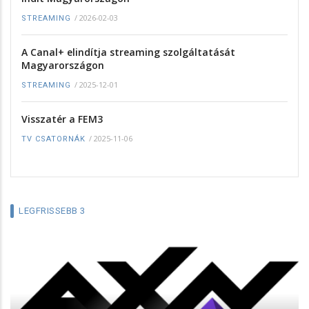
/
2026-02-03
STREAMING
A Canal+ elindítja streaming szolgáltatását
Magyarországon
/
2025-12-01
STREAMING
Visszatér a FEM3
/
2025-11-06
TV CSATORNÁK
LEGFRISSEBB 3