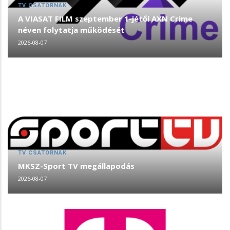
TV CSATORNÁK
A VIASAT FILM szeptember 1-jétől AXN Crime
néven folytatja működését
2026-08-07
TV CSATORNÁK
MKSZ-Sport TV megállapodás
2026-08-07