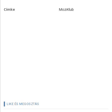
Címke
MoziKlub
LIKE ÉS MEGOSZTÁS