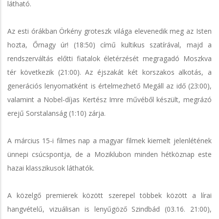
látható.
Az esti órákban Örkény groteszk világa elevenedik meg az Isten
hozta, Őrnagy úr! (18:50) című kultikus szatírával, majd a
rendszerváltás előtti fiatalok életérzését megragadó Moszkva
tér következik (21:00). Az éjszakát két korszakos alkotás, a
generációs lenyomatként is értelmezhető Megáll az idő (23:00),
valamint a Nobel-díjas Kertész Imre művéből készült, megrázó
erejű Sorstalanság (1:10) zárja.
A március 15-i filmes nap a magyar filmek kiemelt jelenlétének
ünnepi csúcspontja, de a Moziklubon minden hétköznap este
hazai klasszikusok láthatók.
A közelgő premierek között szerepel többek között a lírai
hangvételű, vizuálisan is lenyűgöző Szindbád (03.16. 21:00),