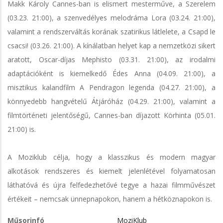
Makk Károly Cannes-ban is elismert mesterműve, a Szerelem
(03.23. 21:00), a szenvedélyes melodráma Lora (03.24. 21:00),
valamint a rendszerváltás korának szatirikus látlelete, a Csapd le
csacsi! (03.26. 21:00). A kínálatban helyet kap a nemzetközi sikert
aratott, Oscar-díjas Mephisto (03.31. 21:00), az irodalmi
adaptációként is kiemelkedő Édes Anna (04.09. 21:00), a
misztikus kalandfilm A Pendragon legenda (04.27. 21:00), a
könnyedebb hangvételű Átjáróház (04.29. 21:00), valamint a
filmtörténeti jelentőségű, Cannes-ban díjazott Körhinta (05.01.
21:00) is.
A Moziklub célja, hogy a klasszikus és modern magyar
alkotások rendszeres és kiemelt jelenlétével folyamatosan
láthatóvá és újra felfedezhetővé tegye a hazai filmművészet
értékeit – nemcsak ünnepnapokon, hanem a hétköznapokon is.
Műsorinfó
MoziKlub