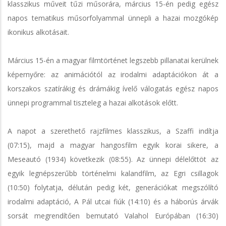
klasszikus műveit tűzi műsorára, március 15-én pedig egész
napos tematikus műsorfolyammal ünnepli a hazai mozgókép
ikonikus alkotásait.
Március 15-én a magyar filmtörténet legszebb pillanatai kerülnek
képernyőre: az animációtól az irodalmi adaptációkon át a
korszakos szatírákig és drámákig ívelő válogatás egész napos
ünnepi programmal tiszteleg a hazai alkotások előtt.
A napot a szerethető rajzfilmes klasszikus, a Szaffi indítja
(07:15), majd a magyar hangosfilm egyik korai sikere, a
Meseautó (1934) következik (08:55). Az ünnepi délelőttöt az
egyik legnépszerűbb történelmi kalandfilm, az Egri csillagok
(10:50) folytatja, délután pedig két, generációkat megszólító
irodalmi adaptáció, A Pál utcai fiúk (14:10) és a háborús árvák
sorsát megrendítően bemutató Valahol Európában (16:30)