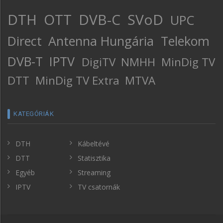
DTH
OTT
DVB-C
SVoD
UPC
Direct
Antenna Hungária
Telekom
DVB-T
IPTV
DigiTV
NMHH
MinDig TV
DTT
MinDig TV Extra
MTVA
KATEGÓRIÁK
DTH
Kábeltévé
DTT
Statisztika
Egyéb
Streaming
IPTV
TV csatornák