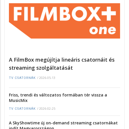
A FilmBox megújítja lineáris csatornáit és
streaming szolgáltatását
/
2026-05-13
TV CSATORNÁK
Friss, trendi és változatos formában tér vissza a
MusicMix
/
2026-02-25
TV CSATORNÁK
A SkyShowtime új on-demand streaming csatornákat
indít Magyarországon