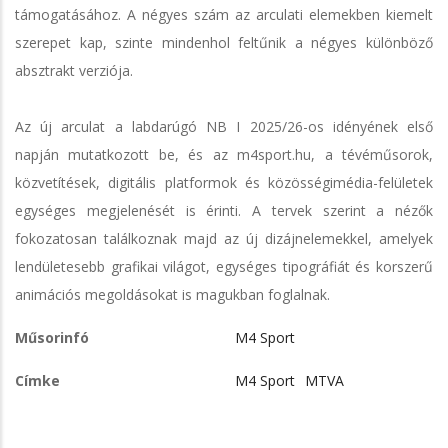
támogatásához. A négyes szám az arculati elemekben kiemelt
szerepet kap, szinte mindenhol feltűnik a négyes különböző
absztrakt verziója.
Az új arculat a labdarúgó NB I 2025/26-os idényének első
napján mutatkozott be, és az m4sport.hu, a tévéműsorok,
közvetítések, digitális platformok és közösségimédia-felületek
egységes megjelenését is érinti. A tervek szerint a nézők
fokozatosan találkoznak majd az új dizájnelemekkel, amelyek
lendületesebb grafikai világot, egységes tipográfiát és korszerű
animációs megoldásokat is magukban foglalnak.
Műsorinfó
M4 Sport
Címke
M4 Sport
MTVA