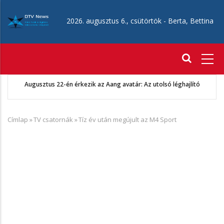
Ugrás
a
2026. augusztus 6., csütörtök -
Berta, Bettina
tartalomra
Fő
navigáció
Augusztus 22-én érkezik az Aang avatár: Az utolsó léghajlító
Címlap
»
TV csatornák
»
Tíz év után megújult az M4 Sport
Morzsa