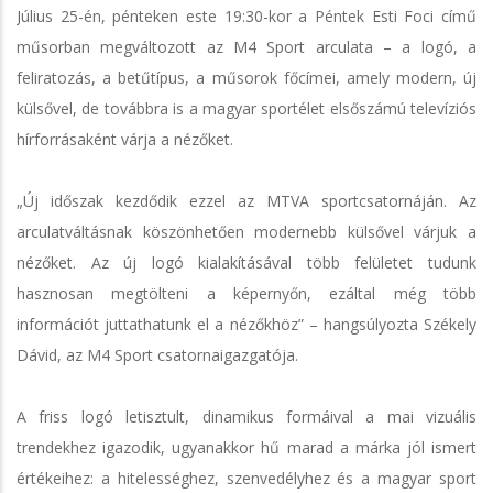
Július 25-én, pénteken este 19:30-kor a Péntek Esti Foci című
műsorban megváltozott az M4 Sport arculata – a logó, a
feliratozás, a betűtípus, a műsorok főcímei, amely modern, új
külsővel, de továbbra is a magyar sportélet elsőszámú televíziós
hírforrásaként várja a nézőket.
„Új időszak kezdődik ezzel az MTVA sportcsatornáján. Az
arculatváltásnak köszönhetően modernebb külsővel várjuk a
nézőket. Az új logó kialakításával több felületet tudunk
hasznosan megtölteni a képernyőn, ezáltal még több
információt juttathatunk el a nézőkhöz” – hangsúlyozta Székely
Dávid, az M4 Sport csatornaigazgatója.
A friss logó letisztult, dinamikus formáival a mai vizuális
trendekhez igazodik, ugyanakkor hű marad a márka jól ismert
értékeihez: a hitelességhez, szenvedélyhez és a magyar sport