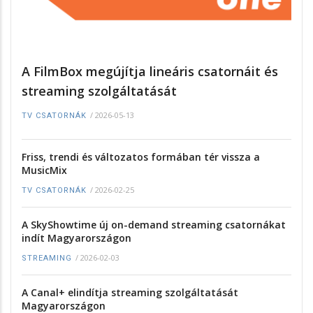
A FilmBox megújítja lineáris csatornáit és
streaming szolgáltatását
/
2026-05-13
TV CSATORNÁK
Friss, trendi és változatos formában tér vissza a
MusicMix
/
2026-02-25
TV CSATORNÁK
A SkyShowtime új on-demand streaming csatornákat
indít Magyarországon
/
2026-02-03
STREAMING
A Canal+ elindítja streaming szolgáltatását
Magyarországon