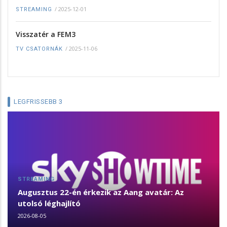
/
2025-12-01
STREAMING
Visszatér a FEM3
/
2025-11-06
TV CSATORNÁK
LEGFRISSEBB 3
STREAMING
Augusztus 22-én érkezik az Aang avatár: Az
utolsó léghajlító
2026-08-05