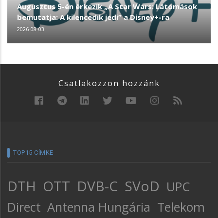
Augusztus 5-én érkezik „A Star Wars: Látomások
bemutatja: A kilencedik jedi” a Disney+-ra
2026-08-03
Csatlakozzon hozzánk
TOP15 CÍMKE
DTH
OTT
DVB-C
SVoD
UPC
Direct
Antenna Hungária
Telekom