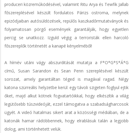
produceri közreműködésével, valamint Ritu Arya és Tewfik Jallab
főszereplésével készült fordulatos Párizs ostroma, melynek
epizódjaiban autósüldözések, repülős kaszkadőrmutatványok és
folyamatosan pörgő események garantálják, hogy egyetlen
percig se unatkozz. Izguld végig a terroristák ellen harcoló
főszereplők történetét a kanapé kényelméből!
A hírnév utáni vágy abszurditását mutatja a F*O*G*S*Á*G
című, Susan Sarandon és Sean Penn szereplésével készült
sorozat, amely garantáltan téged is magával ragad. Négy
katona szürreális helyzetbe kerül: egy távoli szigeten foglyul ejtik
őket, majd alkut kötnek fogvatartóikkal, hogy elkészítik a világ
legütősebb túszvideóját, ezzel támogatva a szabadságharcosok
ügyét. A videó hatalmas sikert arat a közösségi médiában, de a
katonák hamar rádöbbennek, hogy elrablásuk talán a legjobb
dolog, ami történhetett velük.