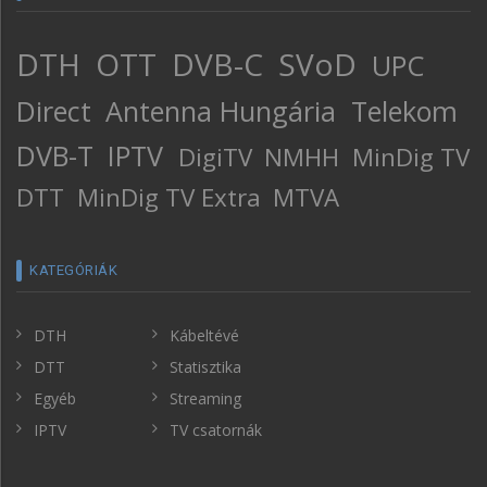
DTH
OTT
DVB-C
SVoD
UPC
Direct
Antenna Hungária
Telekom
DVB-T
IPTV
DigiTV
NMHH
MinDig TV
DTT
MinDig TV Extra
MTVA
KATEGÓRIÁK
DTH
Kábeltévé
DTT
Statisztika
Egyéb
Streaming
IPTV
TV csatornák