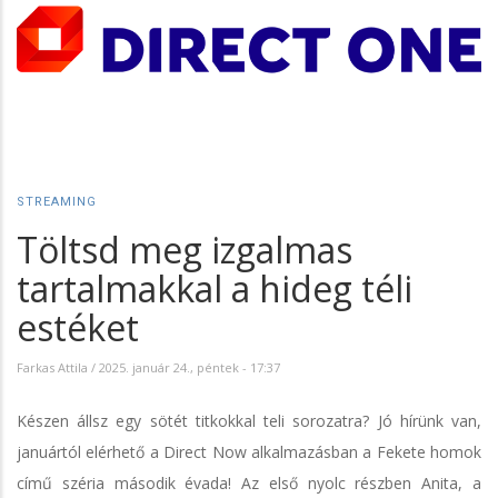
STREAMING
Töltsd meg izgalmas
tartalmakkal a hideg téli
estéket
Farkas Attila
/
2025. január 24., péntek - 17:37
Készen állsz egy sötét titkokkal teli sorozatra? Jó hírünk van,
januártól elérhető a Direct Now alkalmazásban a Fekete homok
című széria második évada! Az első nyolc részben Anita, a