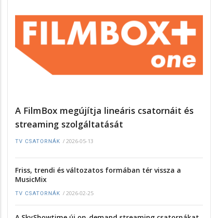
A FilmBox megújítja lineáris csatornáit és
streaming szolgáltatását
/
2026-05-13
TV CSATORNÁK
Friss, trendi és változatos formában tér vissza a
MusicMix
/
2026-02-25
TV CSATORNÁK
A SkyShowtime új on-demand streaming csatornákat