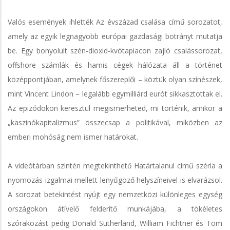
Valós események ihlették Az évszázad csalása című sorozatot,
amely az egyik legnagyobb európai gazdasági botrányt mutatja
be. Egy bonyolult szén-dioxid-kvótapiacon zajló csalássorozat,
offshore számlák és hamis cégek hálózata áll a történet
középpontjában, amelynek főszereplői – köztük olyan színészek,
mint Vincent Lindon – legalább egymilliárd eurót sikkasztottak el.
Az epizódokon keresztül megismerheted, mi történik, amikor a
„kaszinókapitalizmus” összecsap a politikával, miközben az
emberi mohóság nem ismer határokat.
A videótárban szintén megtekinthető Határtalanul című széria a
nyomozás izgalmai mellett lenyűgöző helyszíneivel is elvarázsol.
A sorozat betekintést nyújt egy nemzetközi különleges egység
országokon átívelő felderítő munkájába, a tökéletes
szórakozást pedig Donald Sutherland, William Fichtner és Tom