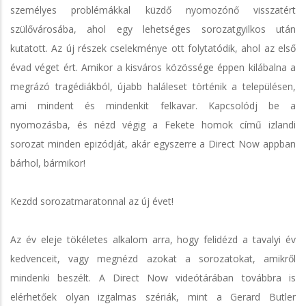
személyes problémákkal küzdő nyomozónő visszatért
szülővárosába, ahol egy lehetséges sorozatgyilkos után
kutatott. Az új részek cselekménye ott folytatódik, ahol az első
évad véget ért. Amikor a kisváros közössége éppen kilábalna a
megrázó tragédiákból, újabb haláleset történik a településen,
ami mindent és mindenkit felkavar. Kapcsolódj be a
nyomozásba, és nézd végig a Fekete homok című izlandi
sorozat minden epizódját, akár egyszerre a Direct Now appban
bárhol, bármikor!
Kezdd sorozatmaratonnal az új évet!
Az év eleje tökéletes alkalom arra, hogy felidézd a tavalyi év
kedvenceit, vagy megnézd azokat a sorozatokat, amikről
mindenki beszélt. A Direct Now videótárában továbbra is
elérhetőek olyan izgalmas szériák, mint a Gerard Butler