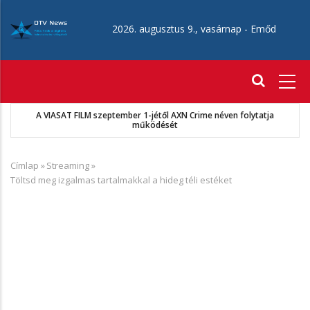
Ugrás
a
2026. augusztus 9., vasárnap -
Emőd
tartalomra
Fő
navigáció
A VIASAT FILM szeptember 1-jétől AXN Crime néven folytatja
működését
Címlap
»
Streaming
»
Morzsa
Töltsd meg izgalmas tartalmakkal a hideg téli estéket