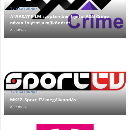
TV CSATORNÁK
A VIASAT FILM szeptember 1-jétől AXN Crime
néven folytatja működését
2026-08-07
TV CSATORNÁK
MKSZ-Sport TV megállapodás
2026-08-07