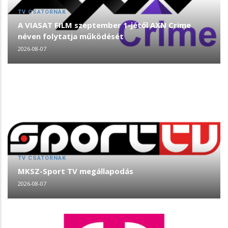
TV CSATORNÁK
A VIASAT FILM szeptember 1-jétől AXN Crime
néven folytatja működését
2026-08-07
TV CSATORNÁK
MKSZ-Sport TV megállapodás
2026-08-07