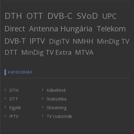
DTH
OTT
DVB-C
SVoD
UPC
Direct
Antenna Hungária
Telekom
DVB-T
IPTV
DigiTV
NMHH
MinDig TV
DTT
MinDig TV Extra
MTVA
KATEGÓRIÁK
DTH
Kábeltévé
DTT
Statisztika
Egyéb
Streaming
IPTV
TV csatornák