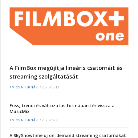
A FilmBox megújítja lineáris csatornáit és
streaming szolgáltatását
/
2026-05-13
TV CSATORNÁK
Friss, trendi és változatos formában tér vissza a
MusicMix
/
2026-02-25
TV CSATORNÁK
A SkyShowtime új on-demand streaming csatornákat