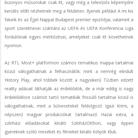
bizonyos műsorokat csak itt, vagy még a televíziós képernyőre
kerülés előtt nézhetnek meg a felületen. Ilyenek például A mi kis
falunk és az Éjjel-Nappal Budapest premier epizódjai, valamint a
sport szerelmesei számára az UEFA és UEFA Konferencia Liga
fordulóinak egyes mérkőzései, amelyeket csak itt követhetnek
nyomon.
Az RTL Most+ platformon számos tematikus mappa tartalmai
közül válogathatnak a felhasználók: mint a nemrég elindult
History Play, ahol többek között a nagysikerű Tűzben edzett
reality adásait láthatják az érdeklődök, de a már eddig is nagy
érdeklődésre számot tartó tematikák frissülő tartalmai közül is
válogathatnak, mint a bűneseteket feldolgozó Igazi Krimi, a
népszerű magyar produkciókat tartalmazó Hazai extra, a
színházi előadásokat kínáló SzínházOtthon, vagy éppen
gyereknek szóló meséket és filmeket kínáló Kölyök Klub.