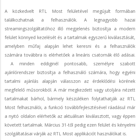
A közkedvelt RTL Most felületével megújult formában
találkozhatnak a felhasználók. A legnagyobb hazai
streamingszolgáltatóhoz illő megjelenés biztosítja a modern
felület könnyed kezelését és a tartalmak egyszerű kiválasztását,
amelyben műfaj alapján lehet keresni és a felhasználók
számára továbbra is elérhetőek a lineáris csatornák élő adásai.
A minden eddiginél pontosabb, személyre szabott
ajánlórendszer biztosítja a felhasználó számára, hogy egyéni
tartalmi ajánlás alapján válasszon az érdeklődési körének
megfelelő műsorokból. A már megkezdett vagy utoljára nézett
tartalmakat bárhol, bármely készüléken folytathatják az RTL
Most felhasználói, a funkció továbbfejlesztésével ráadásul már
a nyitó oldalon elérhetők az aktuálisan kiválasztott, vagy éppen
követett tartalmak. Március 31-től pedig ezen felület és kényelmi
szolgáltatásai várják az RTL Most applikációt használókat is.