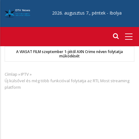
Ugrás
a
2026. augusztus 7., péntek -
Ibolya
tartalomra
Fő
navigáció
A VIASAT FILM szeptember 1-jétől AXN Crime néven folytatja
működését
Címlap
»
IPTV
»
Morzsa
Új külsővel és még több funkcióval folytatja az RTL Most streaming
platform