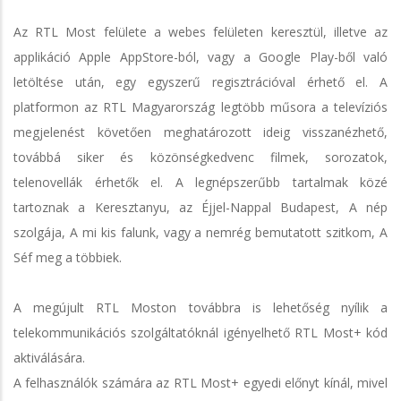
Az RTL Most felülete a webes felületen keresztül, illetve az
applikáció Apple AppStore-ból, vagy a Google Play-ből való
letöltése után, egy egyszerű regisztrációval érhető el. A
platformon az RTL Magyarország legtöbb műsora a televíziós
megjelenést követően meghatározott ideig visszanézhető,
továbbá siker és közönségkedvenc filmek, sorozatok,
telenovellák érhetők el. A legnépszerűbb tartalmak közé
tartoznak a Keresztanyu, az Éjjel-Nappal Budapest, A nép
szolgája, A mi kis falunk, vagy a nemrég bemutatott szitkom, A
Séf meg a többiek.
A megújult RTL Moston továbbra is lehetőség nyílik a
telekommunikációs szolgáltatóknál igényelhető RTL Most+ kód
aktiválására.
A felhasználók számára az RTL Most+ egyedi előnyt kínál, mivel