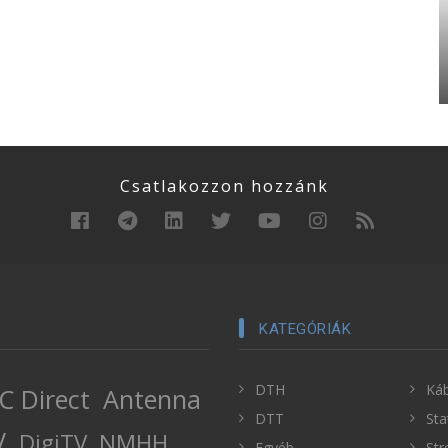
Csatlakozzon hozzánk
KATEGÓRIÁK
DTH
Káb
C Direct
Antenna
DTT
Sta
V
DigiTV
NMHH
Egyéb
Str