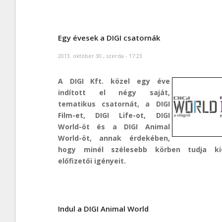
Egy évesek a DIGI csatornák
2013. október 30., szerda - 17:23
A DIGI Kft. közel egy éve
indított el négy saját,
tematikus csatornát, a DIGI
Film-et, DIGI Life-ot, DIGI
World-öt és a DIGI Animal
World-öt, annak érdekében,
hogy minél szélesebb körben tudja kie
előfizetői igényeit.
Indul a DIGI Animal World