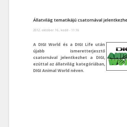
Állatvilág tematikájú csatornával jelentkezhe
2012. október 16., kedd - 11:16
A DIGI World és a DIGI Life után
újabb ismeretterjesztő
csatornával jelentkezhet a DIGI,
ezúttal az állatvilág kategóriában,
DIGI Animal World néven.