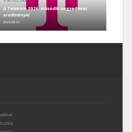
STATISZTIKA
A Telekom 2026. második negyedéves
eredményei
2026-08-06
eltévé
tisztika
eaming