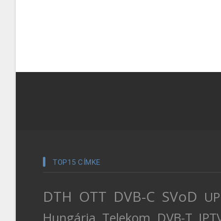
TOP15 CÍMKE
DTH
OTT
DVB-C
SVoD
UP
Hungária
Telekom
DVB-T
IPT