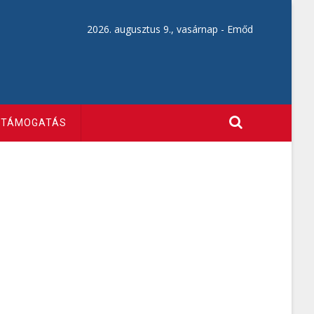
2026. augusztus 9., vasárnap -
Emőd
TÁMOGATÁS