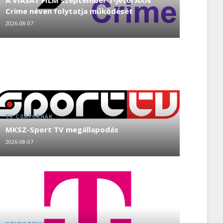
A VIASAT FILM szeptember 1-jétől AXN
Crime néven folytatja működését
2026-08-07
TV CSATORNÁK
MKSZ-Sport TV megállapodás
2026-08-07