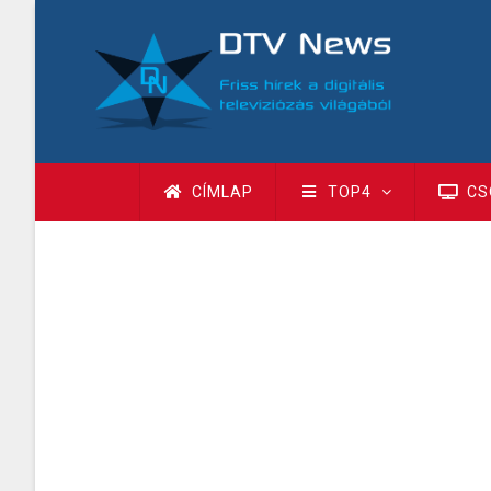
Ugrás
a
tartalomra
Fő
CÍMLAP
TOP4
CS
navigáció