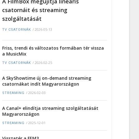
A FilmBox megújítja lineáris
csatornáit és streaming
szolgáltatását
/
2026-05-13
TV CSATORNÁK
Friss, trendi és változatos formában tér vissza
a MusicMix
/
2026-02-25
TV CSATORNÁK
A SkyShowtime új on-demand streaming
csatornákat indít Magyarországon
/
2026-02-03
STREAMING
A Canal+ elindítja streaming szolgáltatását
Magyarországon
/
2025-12-01
STREAMING
Visszatér a FEM3