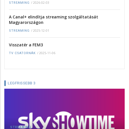
/
2026-02-03
STREAMING
A Canal+ elindítja streaming szolgáltatását
Magyarországon
/
2025-12-01
STREAMING
Visszatér a FEM3
/
2025-11-06
TV CSATORNÁK
LEGFRISSEBB 3
STREAMING