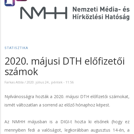
STATISZTIKA
2020. májusi DTH előfizetői
számok
Farkas Attila
/
2020. július 24., péntek - 11:56
Nyilvánosságra hozták a 2020. májusi DTH előfizetői számokat,
ismét változatlan a sorrend az előző hónaphoz képest.
Az NMHH májusban is a DIGI-t hozta ki elsőnek (hogy ez
mennyiben fedi a valóságot, legkorábban augusztus 14-én, a