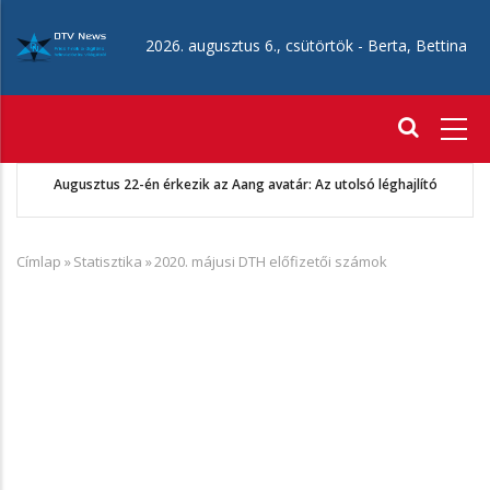
Ugrás
a
2026. augusztus 6., csütörtök -
Berta, Bettina
tartalomra
Fő
navigáció
tó
CANAL+ 2026 augusztusi ajánló
Címlap
»
Statisztika
»
2020. májusi DTH előfizetői számok
Morzsa