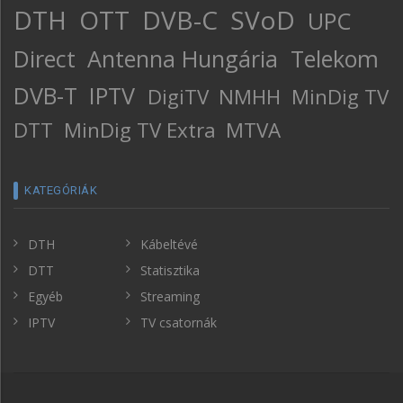
DTH
OTT
DVB-C
SVoD
UPC
Direct
Antenna Hungária
Telekom
DVB-T
IPTV
DigiTV
NMHH
MinDig TV
DTT
MinDig TV Extra
MTVA
KATEGÓRIÁK
DTH
Kábeltévé
DTT
Statisztika
Egyéb
Streaming
IPTV
TV csatornák