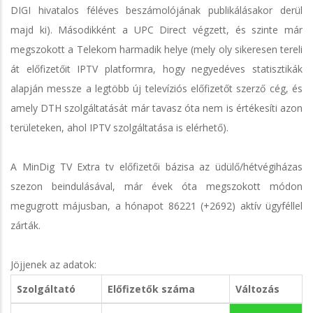
DIGI hivatalos féléves beszámolójának publikálásakor derül
majd ki). Másodikként a UPC Direct végzett, és szinte már
megszokott a Telekom harmadik helye (mely oly sikeresen tereli
át előfizetőit IPTV platformra, hogy negyedéves statisztikák
alapján messze a legtöbb új televíziós előfizetőt szerző cég, és
amely DTH szolgáltatását már tavasz óta nem is értékesíti azon
területeken, ahol IPTV szolgáltatása is elérhető).
A MinDig TV Extra tv előfizetői bázisa az üdülő/hétvégiházas
szezon beindulásával, már évek óta megszokott módon
megugrott májusban, a hónapot 86221 (+2692) aktív ügyféllel
zárták.
Jöjjenek az adatok:
Szolgáltató
Előfizetők száma
Változás