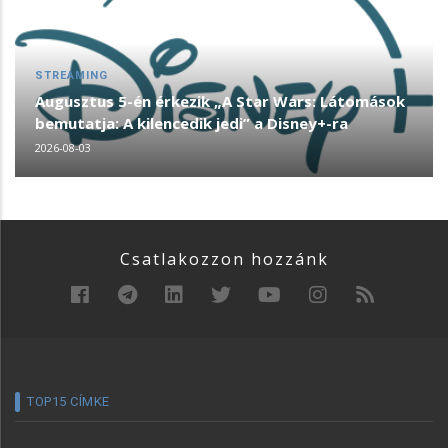
STREAMING
Augusztus 5-én érkezik „A Star Wars: Látomások
bemutatja: A kilencedik jedi” a Disney+-ra
2026-08-03
Csatlakozzon hozzánk
TOP15 CÍMKE