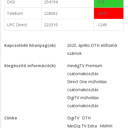
DIGI
254194
-518
Telekom
228062
-2845
UPC Direct
223310
-1249
Kapcsolódó híranyag(ok)
2020. áprilisi DTH előfizetői
számok
Kiegészítő információ(k)
mindigTV Premium
csatornakiosztás
Direct One műholdas
csatornakiosztás
DigiTV műholdas
csatornakiosztás
Címke
DigiTV
DTH
MinDig TV Extra
NMHH