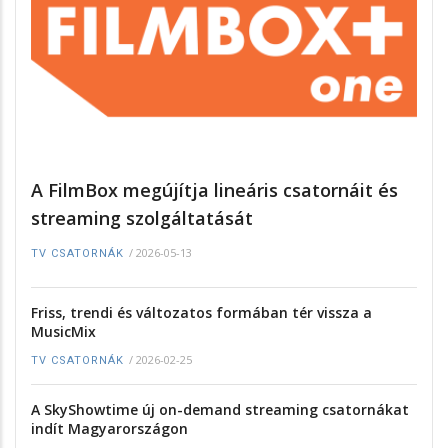
A FilmBox megújítja lineáris csatornáit és
streaming szolgáltatását
/
2026-05-13
TV CSATORNÁK
Friss, trendi és változatos formában tér vissza a
MusicMix
/
2026-02-25
TV CSATORNÁK
A SkyShowtime új on-demand streaming csatornákat
indít Magyarországon