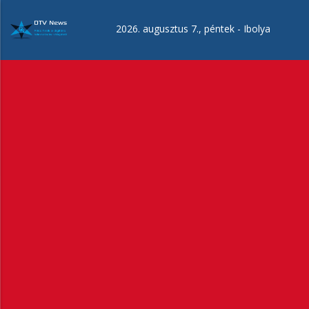
Ugrás
a
2026. augusztus 7., péntek -
Ibolya
tartalomra