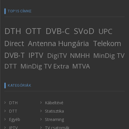
TOP15 CÍMKE
DTH
OTT
DVB-C
SVoD
UPC
Direct
Antenna Hungária
Telekom
DVB-T
IPTV
DigiTV
NMHH
MinDig TV
DTT
MinDig TV Extra
MTVA
KATEGÓRIÁK
DTH
Kábeltévé
DTT
Statisztika
Egyéb
Streaming
IPTV
TV csatornák