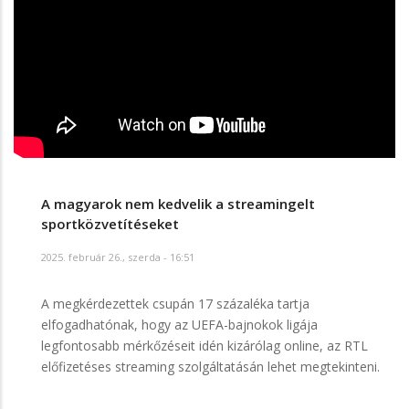
A magyarok nem kedvelik a streamingelt
sportközvetítéseket
2025. február 26., szerda - 16:51
A megkérdezettek csupán 17 százaléka tartja
elfogadhatónak, hogy az UEFA-bajnokok ligája
legfontosabb mérkőzéseit idén kizárólag online, az RTL
előfizetéses streaming szolgáltatásán lehet megtekinteni.