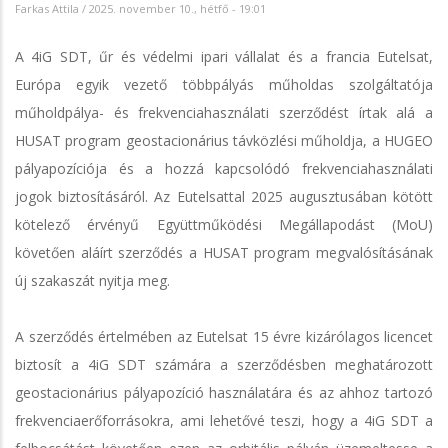
Farkas Attila
/
2025. november 10., hétfő - 19:01
A 4iG SDT, űr és védelmi ipari vállalat és a francia Eutelsat,
Európa egyik vezető többpályás műholdas szolgáltatója
műholdpálya- és frekvenciahasználati szerződést írtak alá a
HUSAT program geostacionárius távközlési műholdja, a HUGEO
pályapozíciója és a hozzá kapcsolódó frekvenciahasználati
jogok biztosításáról. Az Eutelsattal 2025 augusztusában kötött
kötelező érvényű Együttműködési Megállapodást (MoU)
követően aláírt szerződés a HUSAT program megvalósításának
új szakaszát nyitja meg.
A szerződés értelmében az Eutelsat 15 évre kizárólagos licencet
biztosít a 4iG SDT számára a szerződésben meghatározott
geostacionárius pályapozíció használatára és az ahhoz tartozó
frekvenciaerőforrásokra, ami lehetővé teszi, hogy a 4iG SDT a