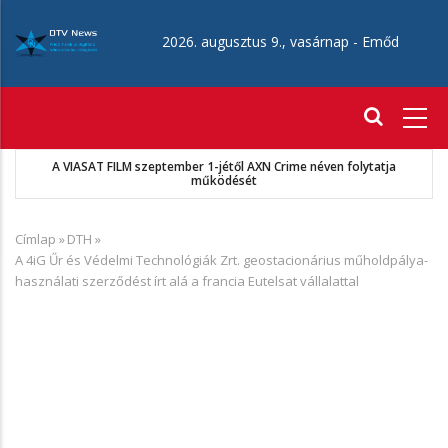
Ugrás
a
2026. augusztus 9., vasárnap -
Emőd
tartalomra
Fő
navigáció
A VIASAT FILM szeptember 1-jétől AXN Crime néven folytatja
működését
Címlap
»
DTH
»
Morzsa
A 4iG Űr és Védelmi Technológiák Zrt. geostacionárius műholdpálya-
használati szerződést írt alá a francia Eutelsat vállalattal