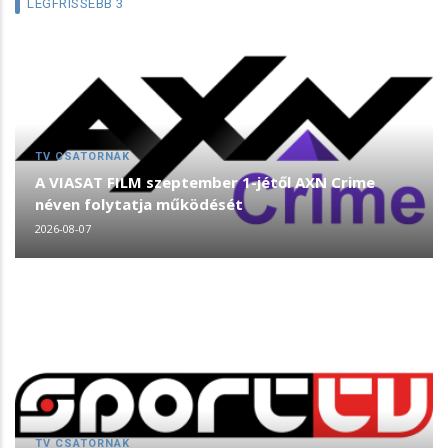
LEGFRISSEBB 3
TV CSATORNÁK
A VIASAT FILM szeptember 1-jétől AXN Crime
néven folytatja működését
2026-08-07
TV CSATORNÁK