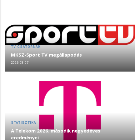
TV CSATORNÁK
MKSZ-Sport TV megállapodás
2026-08-07
STATISZTIKA
A Telekom 2026. második negyedéves
eredményei