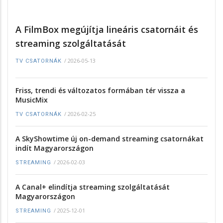
A FilmBox megújítja lineáris csatornáit és
streaming szolgáltatását
/
2026-05-13
TV CSATORNÁK
Friss, trendi és változatos formában tér vissza a
MusicMix
/
2026-02-25
TV CSATORNÁK
A SkyShowtime új on-demand streaming csatornákat
indít Magyarországon
/
2026-02-03
STREAMING
A Canal+ elindítja streaming szolgáltatását
Magyarországon
/
2025-12-01
STREAMING