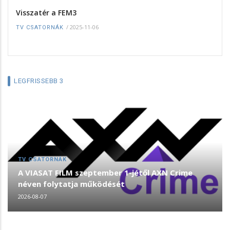
Visszatér a FEM3
/
2025-11-06
TV CSATORNÁK
LEGFRISSEBB 3
TV CSATORNÁK
A VIASAT FILM szeptember 1-jétől AXN Crime
néven folytatja működését
2026-08-07