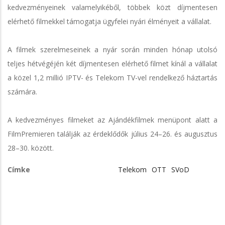
kedvezményeinek valamelyikéből, többek közt díjmentesen
elérhető filmekkel támogatja ügyfelei nyári élményeit a vállalat.
A filmek szerelmeseinek a nyár során minden hónap utolsó
teljes hétvégéjén két díjmentesen elérhető filmet kínál a vállalat
a közel 1,2 millió IPTV- és Telekom TV-vel rendelkező háztartás
számára.
A kedvezményes filmeket az Ajándékfilmek menüpont alatt a
FilmPremieren találják az érdeklődők július 24–26. és augusztus
28–30. között.
Címke
Telekom
OTT
SVoD