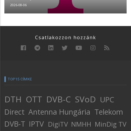
2026-08-06
Csatlakozzon hozzánk
TOP15 CÍMKE
DTH
OTT
DVB-C
SVoD
UPC
Direct
Antenna Hungária
Telekom
DVB-T
IPTV
DigiTV
NMHH
MinDig TV