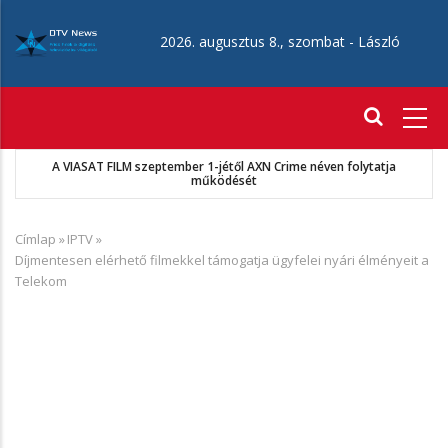
Ugrás
a
2026. augusztus 8., szombat -
László
tartalomra
Fő
navigáció
A VIASAT FILM szeptember 1-jétől AXN Crime néven folytatja
működését
Címlap
»
IPTV
»
Morzsa
Díjmentesen elérhető filmekkel támogatja ügyfelei nyári élményeit a
Telekom