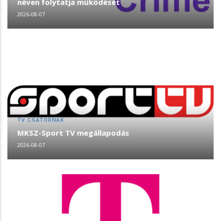
néven folytatja működését
2026-08-07
TV CSATORNÁK
MKSZ-Sport TV megállapodás
2026-08-07