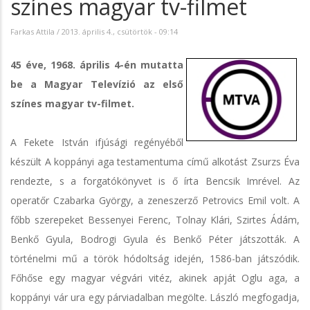
színes magyar tv-filmet
Farkas Attila
/
2013. április 4., csütörtök - 09:14
45 éve, 1968. április 4-én mutatta
be a Magyar Televízió az első
színes magyar tv-filmet.
A Fekete István ifjúsági regényéből
készült A koppányi aga testamentuma című alkotást Zsurzs Éva
rendezte, s a forgatókönyvet is ő írta Bencsik Imrével. Az
operatőr Czabarka György, a zeneszerző Petrovics Emil volt. A
főbb szerepeket Bessenyei Ferenc, Tolnay Klári, Szirtes Ádám,
Benkő Gyula, Bodrogi Gyula és Benkő Péter játszották. A
történelmi mű a török hódoltság idején, 1586-ban játszódik.
Főhőse egy magyar végvári vitéz, akinek apját Oglu aga, a
koppányi vár ura egy párviadalban megölte. László megfogadja,