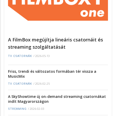
A FilmBox megújítja lineáris csatornáit és
streaming szolgáltatását
/
2026-05-13
TV CSATORNÁK
Friss, trendi és változatos formában tér vissza a
MusicMix
/
2026-02-25
TV CSATORNÁK
A SkyShowtime új on-demand streaming csatornákat
indít Magyarországon
/
2026-02-03
STREAMING