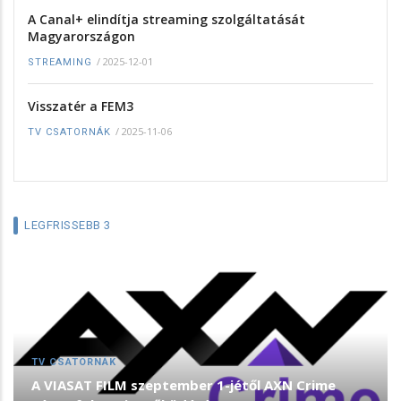
A Canal+ elindítja streaming szolgáltatását
Magyarországon
/
2025-12-01
STREAMING
Visszatér a FEM3
/
2025-11-06
TV CSATORNÁK
LEGFRISSEBB 3
TV CSATORNÁK
A VIASAT FILM szeptember 1-jétől AXN Crime