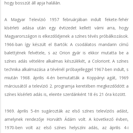
hogy bosszút áll apja halálán.
A Magyar Televízió 1957 februárjában indult fekete-fehér
kísérleti adása után egy évtizedet kellett várni arra, hogy
Magyarországon is elkezdődjenek a színes tévés próbálkozások.
1966-ban így készült el Bartók: A csodálatos mandarin című
balettjének felvétele, s az Orion gyár is ekkor mutatta be a
színes adás vételére alkalmas készülékét, a Coloriont. A színes
technika alkalmazása a tévénél próbajelleggel 1967-ben indult, s
miután 1968. április 4-én bemutatták a Koppányi agát, 1969
márciusától a televízió 2. programja keretében megkezdődött a
színes kísérleti adás is, eleinte szerdánként 18 és 21 óra között.
1969. április 5-én sugározták az első színes televíziós adást,
amelynek rendezője Horváth Ádám volt. A következő évben,
1970-ben volt az első színes helyszíni adás, az április 4-i