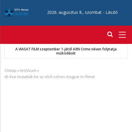
Ugrás
a
2026. augusztus 8., szombat -
László
tartalomra
Fő
navigáció
A VIASAT FILM szeptember 1-jétől AXN Crime néven folytatja
működését
Címlap
»
Archívum
»
Morzsa
45 éve mutatták be az első színes magyar tv-filmet