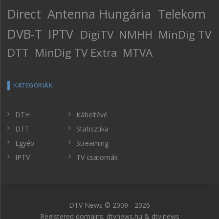
Direct
Antenna Hungária
Telekom
DVB-T
IPTV
DigiTV
NMHH
MinDig TV
DTT
MinDig TV Extra
MTVA
KATEGÓRIÁK
DTH
Kábeltévé
DTT
Statisztika
Egyéb
Streaming
IPTV
TV csatornák
DTV News © 2009 - 2026
Registered domains: dtvnews.hu & dtv.news