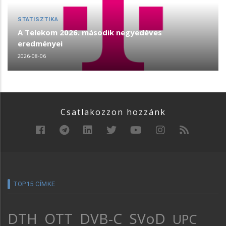
STATISZTIKA
A Telekom 2026. második negyedéves
eredményei
2026-08-06
Csatlakozzon hozzánk
TOP15 CÍMKE
DTH
OTT
DVB-C
SVoD
UPC