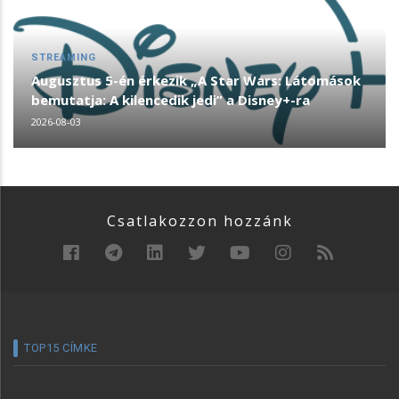
STREAMING
Augusztus 5-én érkezik „A Star Wars: Látomások
bemutatja: A kilencedik jedi” a Disney+-ra
2026-08-03
Csatlakozzon hozzánk
TOP15 CÍMKE