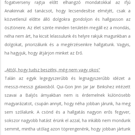
fogatverseny rajtja előtt elhangzó mondatokkal az ifjú
Anakinnak ad tanácsot, hogy lecsendesítse elméjét, csak a
közvetlenül előtte álló dolgokra gondoljon és hallgasson az
ösztöneire. Az élet szinte minden területén megáll ez a mondás,
néha nem árt, ha kicsit lelassulunk és helyre rakjuk magunkban a
dolgokat, priorizálunk és a megérzéseinkre hallgatunk. Vagyis,
ha hagyjuk, hogy átjárjon minket az Erő.
„Attól, hogy tudsz beszélni, még nem vagy okos”
Talán az egyik legegyszerűbb és legnagyszerűbb idézet a
messzi-messzi galaxisból. Qui-Gon Jinn Jar Jar Binkshez intézett
szavai a Baljós árnyakban nem is érdemelnek különösebb
magyarázatot, csupán annyit, hogy néha jobban járunk, ha meg
sem szólalunk. A csönd és a hallgatás nagyon erős fegyver,
sokszor nagyobb hatást érünk el azzal, ha inkább nem mondunk
semmit, mintha utólag azon töprengenénk, hogy jobban jártunk