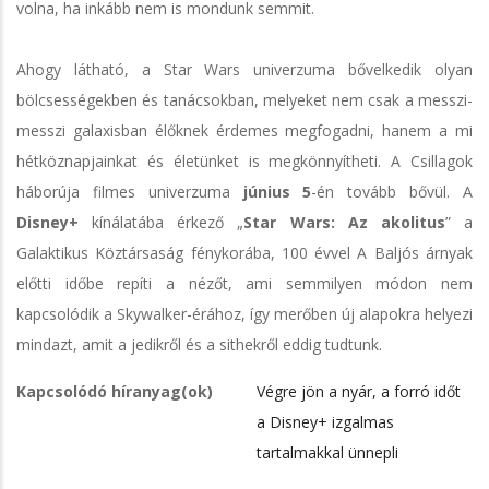
volna, ha inkább nem is mondunk semmit.
Ahogy látható, a Star Wars univerzuma bővelkedik olyan
bölcsességekben és tanácsokban, melyeket nem csak a messzi-
messzi galaxisban élőknek érdemes megfogadni, hanem a mi
hétköznapjainkat és életünket is megkönnyítheti. A Csillagok
háborúja filmes univerzuma
június 5
-én tovább bővül. A
Disney+
kínálatába érkező „
Star Wars: Az akolitus
” a
Galaktikus Köztársaság fénykorába, 100 évvel A Baljós árnyak
előtti időbe repíti a nézőt, ami semmilyen módon nem
kapcsolódik a Skywalker-érához, így merőben új alapokra helyezi
mindazt, amit a jedikről és a sithekről eddig tudtunk.
Kapcsolódó híranyag(ok)
Végre jön a nyár, a forró időt
a Disney+ izgalmas
tartalmakkal ünnepli