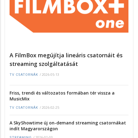
A FilmBox megújítja lineáris csatornáit és
streaming szolgáltatását
/
2026-05-13
TV CSATORNÁK
Friss, trendi és változatos formában tér vissza a
MusicMix
/
2026-02-25
TV CSATORNÁK
A SkyShowtime új on-demand streaming csatornákat
indít Magyarországon
/
2026-02-03
STREAMING