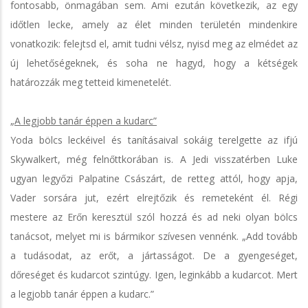
fontosabb, önmagában sem. Ami ezután következik, az egy
időtlen lecke, amely az élet minden területén mindenkire
vonatkozik: felejtsd el, amit tudni vélsz, nyisd meg az elmédet az
új lehetőségeknek, és soha ne hagyd, hogy a kétségek
határozzák meg tetteid kimenetelét.
„A legjobb tanár éppen a kudarc”
Yoda bölcs leckéivel és tanításaival sokáig terelgette az ifjú
Skywalkert, még felnőttkorában is. A Jedi visszatérben Luke
ugyan legyőzi Palpatine Császárt, de retteg attól, hogy apja,
Vader sorsára jut, ezért elrejtőzik és remeteként él. Régi
mestere az Erőn keresztül szól hozzá és ad neki olyan bölcs
tanácsot, melyet mi is bármikor szívesen vennénk. „Add tovább
a tudásodat, az erőt, a jártasságot. De a gyengeséget,
dőreséget és kudarcot szintúgy. Igen, leginkább a kudarcot. Mert
a legjobb tanár éppen a kudarc.”