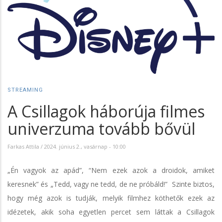
STREAMING
A Csillagok háborúja filmes
univerzuma tovább bővül
Farkas Attila
/
2024. június 2., vasárnap - 10:00
„Én vagyok az apád”, “Nem ezek azok a droidok, amiket
keresnek” és „Tedd, vagy ne tedd, de ne próbáld!” Szinte biztos,
hogy még azok is tudják, melyik filmhez köthetők ezek az
idézetek, akik soha egyetlen percet sem láttak a Csillagok