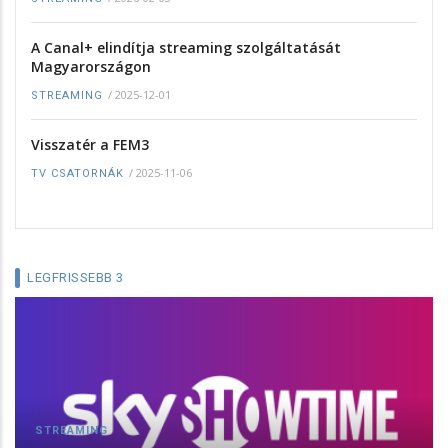
A Canal+ elindítja streaming szolgáltatását
Magyarországon
/
2025-12-01
STREAMING
Visszatér a FEM3
/
2025-11-06
TV CSATORNÁK
LEGFRISSEBB 3
STREAMING