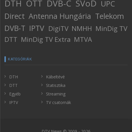
DTH
OTT
DVB-C
SVoD
UPC
Direct
Antenna Hungária
Telekom
DVB-T
IPTV
DigiTV
NMHH
MinDig TV
DTT
MinDig TV Extra
MTVA
KATEGÓRIÁK
DTH
Kábeltévé
DTT
Statisztika
Egyéb
Streaming
IPTV
TV csatornák
DTV News © 2009 - 2026