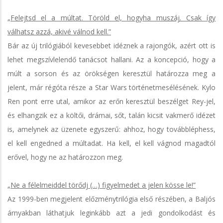
„Felejtsd el a múltat. Töröld el, hogyha muszáj. Csak így
válhatsz azzá, akivé válnod kell.”
Bár az új trilógiából kevesebbet idéznek a rajongók, azért ott is
lehet megszívlelendő tanácsot hallani. Az a koncepció, hogy a
múlt a sorson és az örökségen keresztül határozza meg a
jelent, már régóta része a Star Wars történetmesélésének. Kylo
Ren pont erre utal, amikor az erőn keresztül beszélget Rey-jel,
és elhangzik ez a költői, drámai, sőt, talán kicsit vakmerő idézet
is, amelynek az üzenete egyszerű: ahhoz, hogy továbbléphess,
el kell engedned a múltadat. Ha kell, el kell vágnod magadtól
erővel, hogy ne az határozzon meg.
„Ne a félelmeiddel törődj (…) figyelmedet a jelen kösse le!”
Az 1999-ben megjelent előzménytrilógia első részében, a Baljós
árnyakban láthatjuk leginkább azt a jedi gondolkodást és