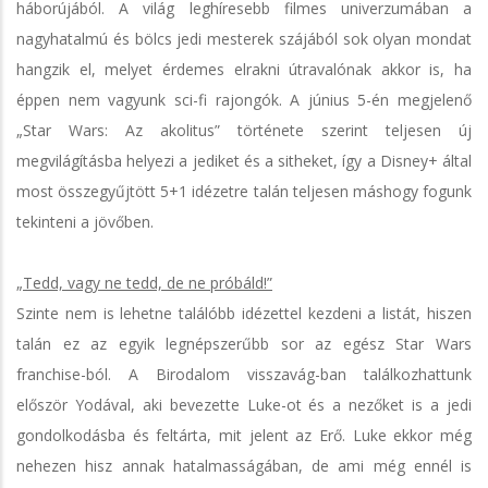
háborújából. A világ leghíresebb filmes univerzumában a
nagyhatalmú és bölcs jedi mesterek szájából sok olyan mondat
hangzik el, melyet érdemes elrakni útravalónak akkor is, ha
éppen nem vagyunk sci-fi rajongók. A június 5-én megjelenő
„Star Wars: Az akolitus” története szerint teljesen új
megvilágításba helyezi a jediket és a sitheket, így a Disney+ által
most összegyűjtött 5+1 idézetre talán teljesen máshogy fogunk
tekinteni a jövőben.
„Tedd, vagy ne tedd, de ne próbáld!”
Szinte nem is lehetne találóbb idézettel kezdeni a listát, hiszen
talán ez az egyik legnépszerűbb sor az egész Star Wars
franchise-ból. A Birodalom visszavág-ban találkozhattunk
először Yodával, aki bevezette Luke-ot és a nezőket is a jedi
gondolkodásba és feltárta, mit jelent az Erő. Luke ekkor még
nehezen hisz annak hatalmasságában, de ami még ennél is