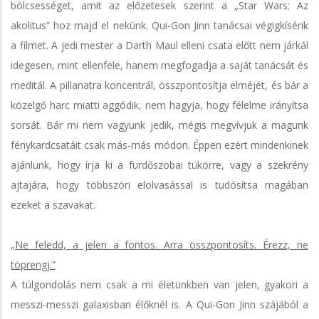
bölcsességet, amit az előzetesek szerint a „Star Wars: Az
akolitus” hoz majd el nekünk. Qui-Gon Jinn tanácsai végigkísérik
a filmet. A jedi mester a Darth Maul elleni csata előtt nem járkál
idegesen, mint ellenfele, hanem megfogadja a saját tanácsát és
meditál. A pillanatra koncentrál, összpontosítja elméjét, és bár a
közelgő harc miatti aggódik, nem hagyja, hogy félelme irányítsa
sorsát. Bár mi nem vagyunk jedik, mégis megvívjuk a magunk
fénykardcsatáit csak más-más módon. Éppen ezért mindenkinek
ajánlunk, hogy írja ki a fürdőszobai tükörre, vagy a szekrény
ajtajára, hogy többszöri elolvasással is tudósítsa magában
ezeket a szavakat.
„Ne feledd, a jelen a fontos. Arra összpontosíts. Érezz, ne
töprengj.”
A túlgondolás nem csak a mi életünkben van jelen, gyakori a
messzi-messzi galaxisban élőknél is. A Qui-Gon Jinn szájából a