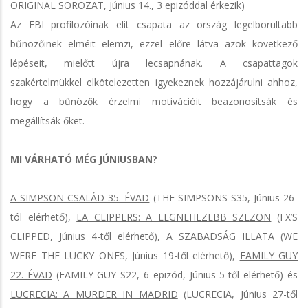
ORIGINAL SOROZAT, Június 14., 3 epizóddal érkezik)
Az FBI profilozóinak elit csapata az ország legelborultabb
bűnözőinek elméit elemzi, ezzel előre látva azok következő
lépéseit, mielőtt újra lecsapnának. A csapattagok
szakértelmükkel elkötelezetten igyekeznek hozzájárulni ahhoz,
hogy a bűnözők érzelmi motivációit beazonosítsák és
megállítsák őket.
MI VÁRHATÓ MÉG JÚNIUSBAN?
A SIMPSON CSALÁD 35. ÉVAD
(THE SIMPSONS S35, Június 26-
tól elérhető),
LA CLIPPERS: A LEGNEHEZEBB SZEZON
(FX’S
CLIPPED, Június 4-től elérhető),
A SZABADSÁG ILLATA
(WE
WERE THE LUCKY ONES, Június 19-től elérhető),
FAMILY GUY
22. ÉVAD
(FAMILY GUY S22, 6 epizód, Június 5-től elérhető) és
LUCRECIA: A MURDER IN MADRID
(LUCRECIA, Június 27-től