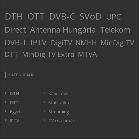
DTH
OTT
DVB-C
SVoD
UPC
Direct
Antenna Hungária
Telekom
DVB-T
IPTV
DigiTV
NMHH
MinDig TV
DTT
MinDig TV Extra
MTVA
KATEGÓRIÁK
DTH
Kábeltévé
DTT
Statisztika
Egyéb
Streaming
IPTV
TV csatornák