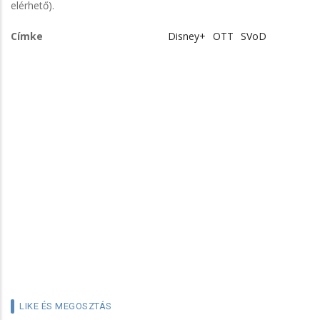
elérhető).
Címke
Disney+
OTT
SVoD
LIKE ÉS MEGOSZTÁS