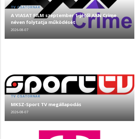
TV CSATORNÁK
A VIASAT FILM szeptember 1-jétől AXN Crime
néven folytatja működését
2026-08-07
TV CSATORNÁK
MKSZ-Sport TV megállapodás
2026-08-07