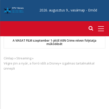
Ugrás
a
2026. augusztus 9., vasárnap -
Emőd
tartalomra
Fő
navigáció
a
MKSZ-Sport TV megállapodás
Címlap
»
Streaming
»
Morzsa
Végre jön a nyár, a forró időt a Disney+ izgalmas tartalmakkal
ünnepli