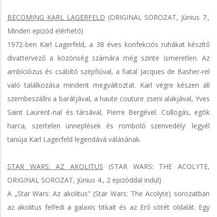
BECOMING KARL LAGERFELD
(ORIGINAL SOROZAT, Június 7.,
Minden epizód elérhető)
1972-ben Karl Lagerfeld, a 38 éves konfekciós ruhákat készítő
divattervező a közönség számára még szinte ismeretlen. Az
ambíciózus és csábító szépfiúval, a fiatal Jacques de Basher-rel
való találkozása mindent megváltoztat. Karl végre készen áll
szembeszállni a barátjával, a haute couture zseni alakjával, Yves
Saint Laurent-nal és társával, Pierre Bergével. Csillogás, egók
harca, szertelen ünneplések és romboló szenvedély: legyél
tanúja Karl Lagerfeld legendává válásának.
STAR WARS: AZ AKOLITUS
(STAR WARS: THE ACOLYTE,
ORIGINAL SOROZAT, Június 4., 2 epizóddal indul)
A „Star Wars: Az akolitus" (Star Wars: The Acolyte) sorozatban
az akolitus felfedi a galaxis titkait és az Erő sötét oldalát. Egy