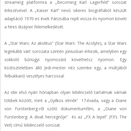
streaming platformra a „Becoming Karl Lagerfeld” sorozat
érkezésével. A „Kaiser Karl” nevű sikeres biográfiából készült
adaptáció 1970-es évek Párizsába repít vissza és nyomon követi
a híres dizájner felemelkedését.
A „Star Wars: Az akolitus” (Star Wars: The Acolyte), a Star Wars
leginkább várt sorozata szintén júniusban érkezik, amelyben egy
sokkoló bűnügyi nyomozást követhetsz nyomon. Egy
köztiszteletben álló Jedi-mester néz szembe egy, a múltjából
felbukkanó veszélyes harcossal.
Az idei első nyári hónapban olyan lebilincselő tartalmak várnak
többek között, mint a „Gyilkos elmék” 17.évada, vagy a Diane
von Fürstenberg-ről szóló dokumentumfilm, a „Diane von
Fürstenberg: A divat hercegnője” és az „FX A lepel” (FX’s The
Veil) című lebilincselő sorozat.