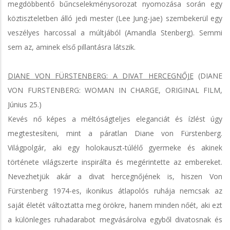
megdöbbentő bűncselekménysorozat nyomozása során egy
köztiszteletben álló jedi mester (Lee Jung-jae) szembekerül egy
veszélyes harcossal a múltjából (Amandla Stenberg). Semmi
sem az, aminek első pillantásra látszik.
DIANE VON FÜRSTENBERG: A DIVAT HERCEGNŐJE
(DIANE
VON FURSTENBERG: WOMAN IN CHARGE, ORIGINAL FILM,
Június 25.)
Kevés nő képes a méltóságteljes eleganciát és ízlést úgy
megtestesíteni, mint a páratlan Diane von Fürstenberg.
Világpolgár, aki egy holokauszt-túlélő gyermeke és akinek
története világszerte inspirálta és megérintette az embereket.
Nevezhetjük akár a divat hercegnőjének is, hiszen Von
Fürstenberg 1974-es, ikonikus átlapolós ruhája nemcsak az
saját életét változtatta meg örökre, hanem minden nőét, aki ezt
a különleges ruhadarabot megvásárolva egyből divatosnak és