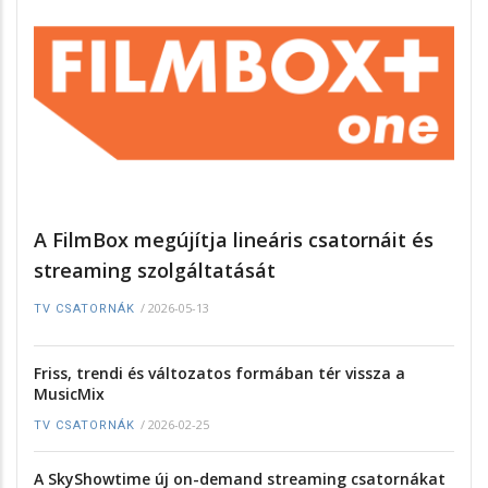
A FilmBox megújítja lineáris csatornáit és
streaming szolgáltatását
/
2026-05-13
TV CSATORNÁK
Friss, trendi és változatos formában tér vissza a
MusicMix
/
2026-02-25
TV CSATORNÁK
A SkyShowtime új on-demand streaming csatornákat