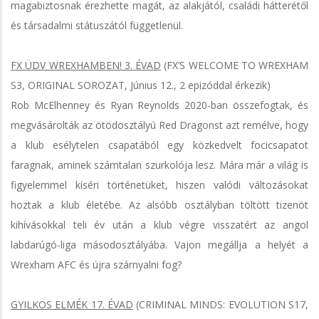
magabiztosnak érezhette magát, az alakjától, családi hátterétől
és társadalmi státuszától függetlenül.
FX ÜDV WREXHAMBEN! 3. ÉVAD
(FX’S WELCOME TO WREXHAM
S3, ORIGINAL SOROZAT, Június 12., 2 epizóddal érkezik)
Rob McElhenney és Ryan Reynolds 2020-ban összefogtak, és
megvásárolták az ötödosztályú Red Dragonst azt remélve, hogy
a klub esélytelen csapatából egy közkedvelt focicsapatot
faragnak, aminek számtalan szurkolója lesz. Mára már a világ is
figyelemmel kíséri történetüket, hiszen valódi változásokat
hoztak a klub életébe. Az alsóbb osztályban töltött tizenöt
kihívásokkal teli év után a klub végre visszatért az angol
labdarúgó-liga másodosztályába. Vajon megállja a helyét a
Wrexham AFC és újra szárnyalni fog?
GYILKOS ELMÉK 17. ÉVAD
(CRIMINAL MINDS: EVOLUTION S17,