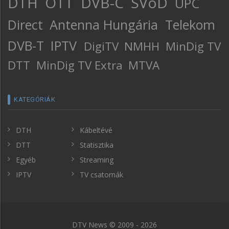
DTH
OTT
DVB-C
SVoD
UPC
Direct
Antenna Hungária
Telekom
DVB-T
IPTV
DigiTV
NMHH
MinDig TV
DTT
MinDig TV Extra
MTVA
KATEGÓRIÁK
DTH
Kábeltévé
DTT
Statisztika
Egyéb
Streaming
IPTV
TV csatornák
DTV News © 2009 - 2026