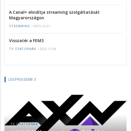
A Canal+ elindítja streaming szolgáltatását
Magyarországon
/
2025-12-01
STREAMING
Visszatér a FEM3
/
2025-11-06
TV CSATORNÁK
LEGFRISSEBB 3
TV CSATORNÁK