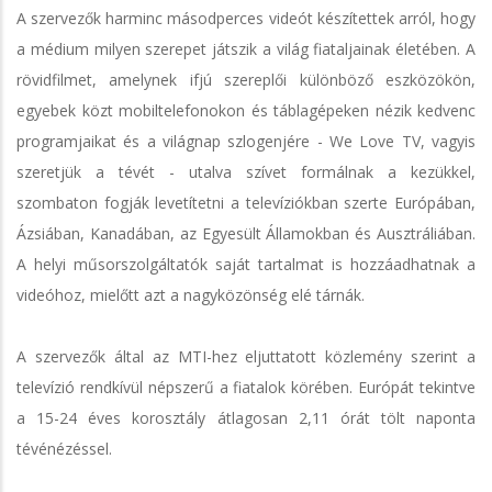
A szervezők harminc másodperces videót készítettek arról, hogy
a médium milyen szerepet játszik a világ fiataljainak életében. A
rövidfilmet, amelynek ifjú szereplői különböző eszközökön,
egyebek közt mobiltelefonokon és táblagépeken nézik kedvenc
programjaikat és a világnap szlogenjére - We Love TV, vagyis
szeretjük a tévét - utalva szívet formálnak a kezükkel,
szombaton fogják levetítetni a televíziókban szerte Európában,
Ázsiában, Kanadában, az Egyesült Államokban és Ausztráliában.
A helyi műsorszolgáltatók saját tartalmat is hozzáadhatnak a
videóhoz, mielőtt azt a nagyközönség elé tárnák.
A szervezők által az MTI-hez eljuttatott közlemény szerint a
televízió rendkívül népszerű a fiatalok körében. Európát tekintve
a 15-24 éves korosztály átlagosan 2,11 órát tölt naponta
tévénézéssel.