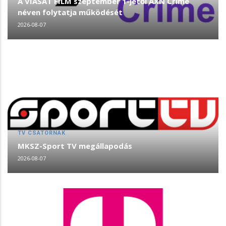
A VIASAT FILM szeptember 1-jétől AXN Crime
néven folytatja működését
2026-08-07
TV CSATORNÁK
MKSZ-Sport TV megállapodás
2026-08-07