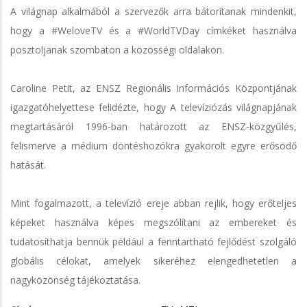
A világnap alkalmából a szervezők arra bátorítanak mindenkit,
hogy a #WeloveTV és a #WorldTVDay címkéket használva
posztoljanak szombaton a közösségi oldalakon.
Caroline Petit, az ENSZ Regionális Információs Központjának
igazgatóhelyettese felidézte, hogy A televíziózás világnapjának
megtartásáról 1996-ban határozott az ENSZ-közgyűlés,
felismerve a médium döntéshozókra gyakorolt egyre erősödő
hatását.
Mint fogalmazott, a televízió ereje abban rejlik, hogy erőteljes
képeket használva képes megszólítani az embereket és
tudatosíthatja bennük például a fenntartható fejlődést szolgáló
globális célokat, amelyek sikeréhez elengedhetetlen a
nagyközönség tájékoztatása.