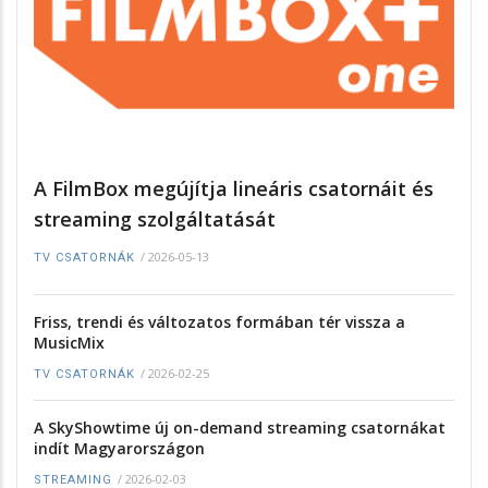
A FilmBox megújítja lineáris csatornáit és
streaming szolgáltatását
/
2026-05-13
TV CSATORNÁK
Friss, trendi és változatos formában tér vissza a
MusicMix
/
2026-02-25
TV CSATORNÁK
A SkyShowtime új on-demand streaming csatornákat
indít Magyarországon
/
2026-02-03
STREAMING