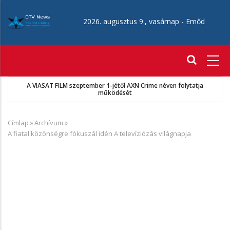
Ugrás
a
2026. augusztus 9., vasárnap -
Emőd
tartalomra
Fő
navigáció
A VIASAT FILM szeptember 1-jétől AXN Crime néven folytatja
működését
Címlap
»
Archívum
»
Morzsa
A fiatal közönségre fókuszál idén A televíziózás világnapja