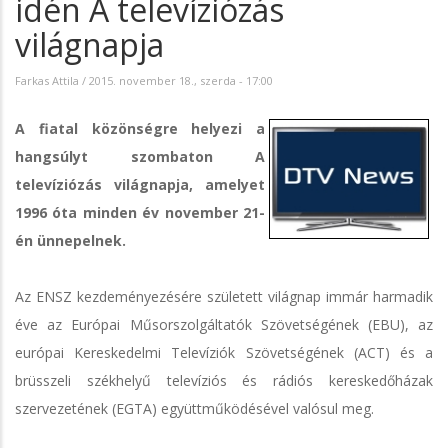
idén A televíziózás
világnapja
Farkas Attila
/
2015. november 18., szerda - 17:00
A fiatal közönségre helyezi a
hangsúlyt szombaton A
televíziózás világnapja, amelyet
1996 óta minden év november 21-
én ünnepelnek.
Az ENSZ kezdeményezésére született világnap immár harmadik
éve az Európai Műsorszolgáltatók Szövetségének (EBU), az
európai Kereskedelmi Televíziók Szövetségének (ACT) és a
brüsszeli székhelyű televíziós és rádiós kereskedőházak
szervezetének (EGTA) együttműködésével valósul meg.