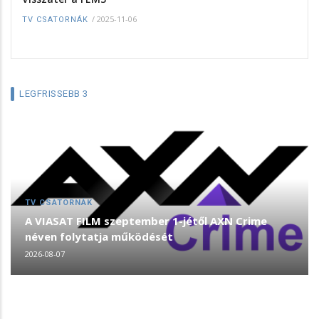
/
2025-11-06
TV CSATORNÁK
LEGFRISSEBB 3
TV CSATORNÁK
A VIASAT FILM szeptember 1-jétől AXN Crime
néven folytatja működését
2026-08-07