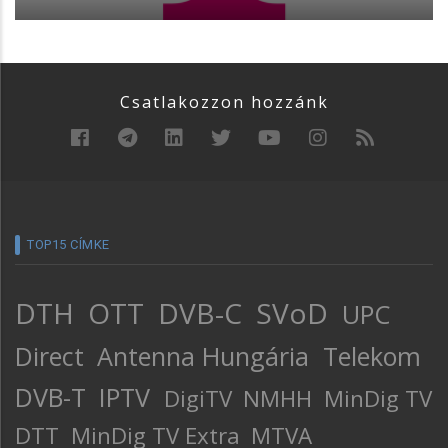
Csatlakozzon hozzánk
TOP15 CÍMKE
DTH
OTT
DVB-C
SVoD
UPC
Direct
Antenna Hungária
Telekom
DVB-T
IPTV
DigiTV
NMHH
MinDig TV
DTT
MinDig TV Extra
MTVA