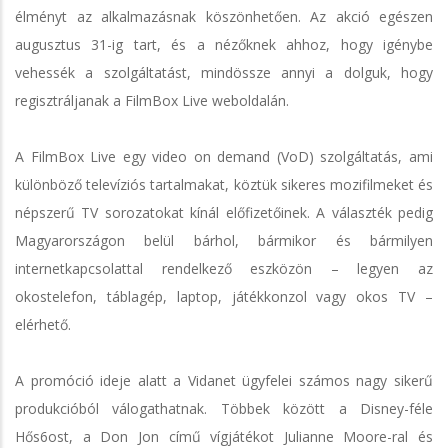
élményt az alkalmazásnak köszönhetően. Az akció egészen
augusztus 31-ig tart, és a nézőknek ahhoz, hogy igénybe
vehessék a szolgáltatást, mindössze annyi a dolguk, hogy
regisztráljanak a FilmBox Live weboldalán.
A FilmBox Live egy video on demand (VoD) szolgáltatás, ami
különböző televíziós tartalmakat, köztük sikeres mozifilmeket és
népszerű TV sorozatokat kínál előfizetőinek. A választék pedig
Magyarországon belül bárhol, bármikor és bármilyen
internetkapcsolattal rendelkező eszközön – legyen az
okostelefon, táblagép, laptop, játékkonzol vagy okos TV –
elérhető.
A promóció ideje alatt a Vidanet ügyfelei számos nagy sikerű
produkcióból válogathatnak. Többek között a Disney-féle
Hős6ost, a Don Jon című vígjátékot Julianne Moore-ral és