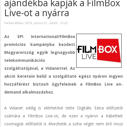
ajándékba kapják a FilmBox
Live-ot a nyárra
Farkas Attila
/
2016. június 21., kedd - 12:23
Az SPI International/FilmBox
promóciós kampányba kezdett
Magyarország egyik legnagyobb
telekommunikációs
szolgáltatójával, a Vidanettel. Az
akció keretein belül a szolgáltató egész nyáron ingyen
hozzáférést biztosít ügyfeleinek a FilmBox Live on-
demand alkalmazáshoz.
A Vidanet eddig is elérhetővé tette Digitális Extra előfizetői
számára a FilmBox Live-ot, de ezen a nyáron a KábelNet
csomagok előfizetői is élvezhetik a soha véget nem érő mozi