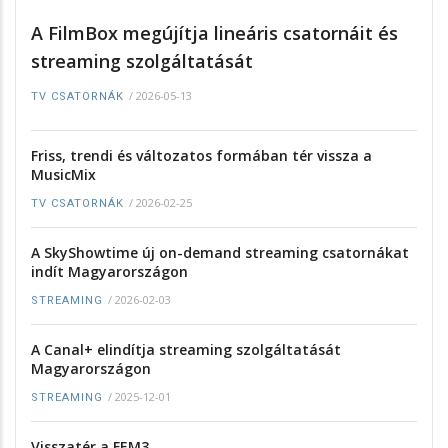
A FilmBox megújítja lineáris csatornáit és
streaming szolgáltatását
/
2026-05-13
TV CSATORNÁK
Friss, trendi és változatos formában tér vissza a
MusicMix
/
2026-02-25
TV CSATORNÁK
A SkyShowtime új on-demand streaming csatornákat
indít Magyarországon
/
2026-02-03
STREAMING
A Canal+ elindítja streaming szolgáltatását
Magyarországon
/
2025-12-01
STREAMING
Visszatér a FEM3