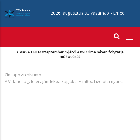
Ugrás
a
2026. augusztus 9., vasárnap -
Emőd
tartalomra
Fő
navigáció
A VIASAT FILM szeptember 1-jétől AXN Crime néven folytatja
működését
Címlap
»
Archívum
»
Morzsa
A Vidanet ügyfelei ajándékba kapják a FilmBox Live-ot a nyárra