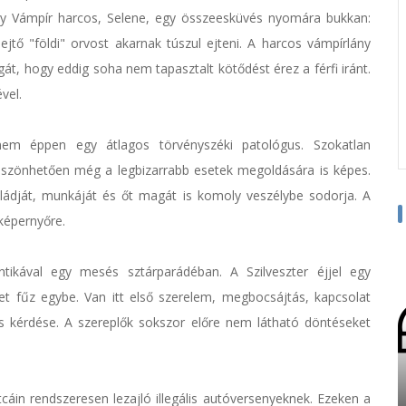
y Vámpír harcos, Selene, egy összeesküvés nyomára bukkan:
jtő "földi" orvost akarnak túszul ejteni. A harcos vámpírlány
t, hogy eddig soha nem tapasztalt kötődést érez a férfi iránt.
vel.
 nem éppen egy átlagos törvényszéki patológus. Szokatlan
öszönhetően még a legbizarrabb esetek megoldására is képes.
saládját, munkáját és őt magát is komoly veszélybe sodorja. A
képernyőre.
tikával egy mesés sztárparádéban. A Szilveszter éjjel egy
t fűz egybe. Van itt első szerelem, megbocsájtás, kapcsolat
s kérdése. A szereplők sokszor előre nem látható döntéseket
cáin rendszeresen lezajló illegális autóversenyeknek. Ezeken a