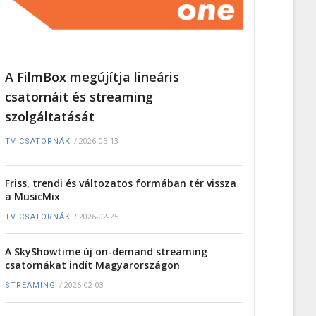
A FilmBox megújítja lineáris
csatornáit és streaming
szolgáltatását
/
2026-05-13
TV CSATORNÁK
Friss, trendi és változatos formában tér vissza
a MusicMix
/
2026-02-25
TV CSATORNÁK
A SkyShowtime új on-demand streaming
csatornákat indít Magyarországon
/
2026-02-03
STREAMING