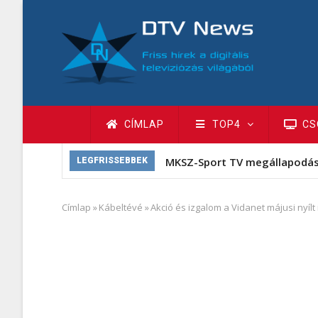
Ugrás
a
tartalomra
Fő
CÍMLAP
TOP4
CS
navigáció
MKSZ-Sport TV megállapodá
LEGFRISSEBBEK
Címlap
»
Kábeltévé
»
Akció és izgalom a Vidanet májusi nyíl
Morzsa