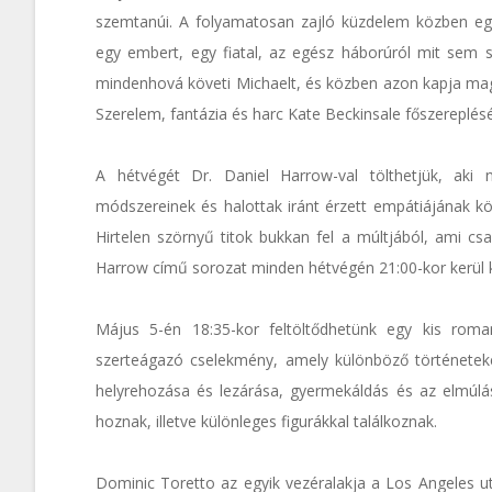
szemtanúi. A folyamatosan zajló küzdelem közben eg
egy embert, egy fiatal, az egész háborúról mit sem se
mindenhová követi Michaelt, és közben azon kapja magá
Szerelem, fantázia és harc Kate Beckinsale főszereplésé
A hétvégét Dr. Daniel Harrow-val tölthetjük, aki
módszereinek és halottak iránt érzett empátiájának k
Hirtelen szörnyű titok bukkan fel a múltjából, ami c
Harrow című sorozat minden hétvégén 21:00-kor kerül 
Május 5-én 18:35-kor feltöltődhetünk egy kis roman
szerteágazó cselekmény, amely különböző történeteke
helyrehozása és lezárása, gyermekáldás és az elmúlá
hoznak, illetve különleges figurákkal találkoznak.
Dominic Toretto az egyik vezéralakja a Los Angeles ut