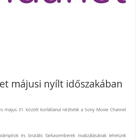
et májusi nyílt időszakában
0. és május 31. között korlátlanul nézhetik a Sony Movie Channel
ámpírok és brutális farkasemberek rivalizálásának lehetünk