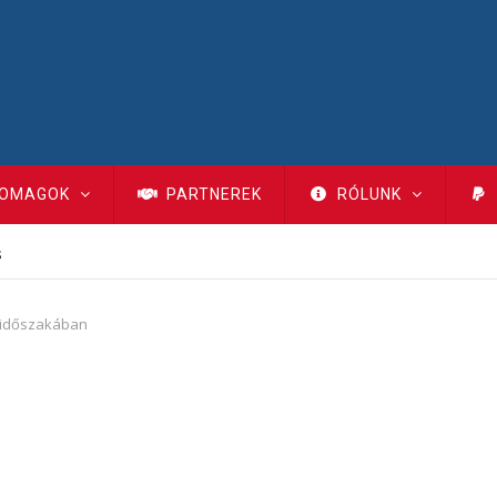
OMAGOK
PARTNEREK
RÓLUNK
s
t időszakában