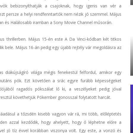
sávók bebizonyíthatják a csajoknak, hogy igenis van vér a
ezt persze a helyi rendfenntartók nem nézik jó szemmel. Május
amban és Halálosabb iramban a Sony Movie Channel műsorán.
us thrillerben. Május 15-én este A Da Vinci-kódban két titkos
ik bele. Május 16-án pedig egy újabb rejtély vár megoldásra az
s diákújságíró világa mégis fenekestül felfordul, amikor egy
 mutáns pók. Ezt követően a srác egyre furább képességeket
ójából ragadós pókszálat lő ki, a veszélyeket pedig jóval
resztül követhetjük Pókember gonosszal folytatott harcát.
ráadásul a tőzsdén kisebb vagyon vár rá, mi több, előléptetés
nden azzal kezdődik, hogy ahelyett, hogy ő léphetne előre a
vel jó tíz évvel korábban viszonya volt. Egy este, a vonzó és