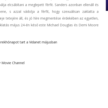
lja elcsábítani a meglepett férfit. Sanders azonban ellenáll és
ne, s azzal vádolja a férfit, hogy szexuálisan zaklatta a
feje tetejére áll, és jó híre megmentése érdekében az egyetlen,
aklatás május 24-én késő este Michael Douglas és Demi Moore
erekhónapot tart a Vidanet májusban
 Movie Channel