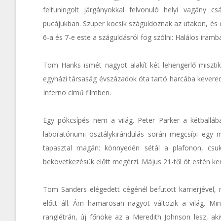
feltuningolt járgányokkal felvonuló helyi vagány c
pucájukban. Szuper kocsik száguldoznak az utakon, és 
6-a és 7-e este a száguldásról fog szólni: Halálos ir
Tom Hanks ismét nagyot alakít két lehengerlő misztik
egyházi társaság évszázadok óta tartó harcába kevered
Inferno című filmben.
Egy pókcsípés nem a világ. Peter Parker a kétballába
laboratóriumi osztálykirándulás során megcsípi egy
tapasztal magán: könnyedén sétál a plafonon, csukl
bekövetkezésük előtt megérzi. Május 21-től öt estén ke
Tom Sanders elégedett cégénél befutott karrierjével, 
előtt áll. Ám hamarosan nagyot változik a világ. Mi
ranglétrán, új főnöke az a Meredith Johnson lesz, aki