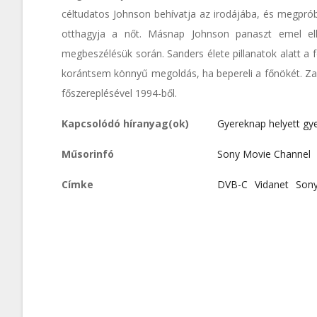
céltudatos Johnson behívatja az irodájába, és megpróbá
otthagyja a nőt. Másnap Johnson panaszt emel elle
megbeszélésük során. Sanders élete pillanatok alatt a 
korántsem könnyű megoldás, ha bepereli a főnökét. Z
főszereplésével 1994-ből.
Kapcsolódó híranyag(ok)
Gyereknap helyett gy
Műsorinfó
Sony Movie Channel
Címke
DVB-C
Vidanet
Sony