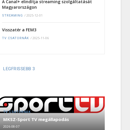
A Canal+ elindítja streaming szolgáltatását
Magyarországon
/
2025-12-01
STREAMING
Visszatér a FEM3
/
2025-11-06
TV CSATORNÁK
LEGFRISSEBB 3
TV CSATORNÁK
MKSZ-Sport TV megállapodás
2026-08-07