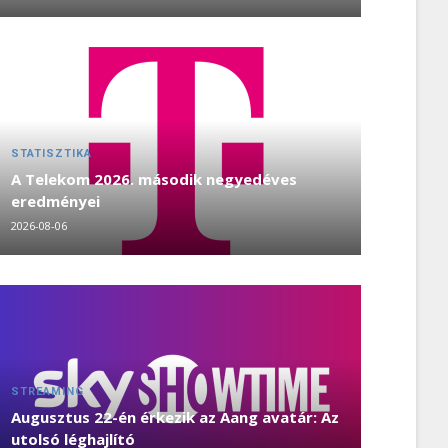
STATISZTIKA
A Telekom 2026. második negyedéves
eredményei
2026-08-06
STREAMING
Augusztus 22-én érkezik az Aang avatár: Az
utolsó léghajlító