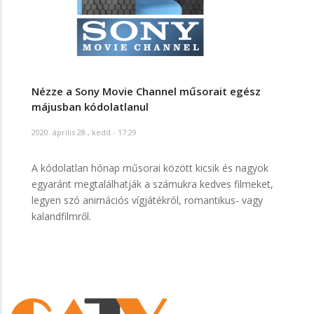
Nézze a Sony Movie Channel műsorait egész
májusban kódolatlanul
2020. április 28., kedd - 17:29
A kódolatlan hónap műsorai között kicsik és nagyok
egyaránt megtalálhatják a számukra kedves filmeket,
legyen szó animációs vígjátékról, romantikus- vagy
kalandfilmről.