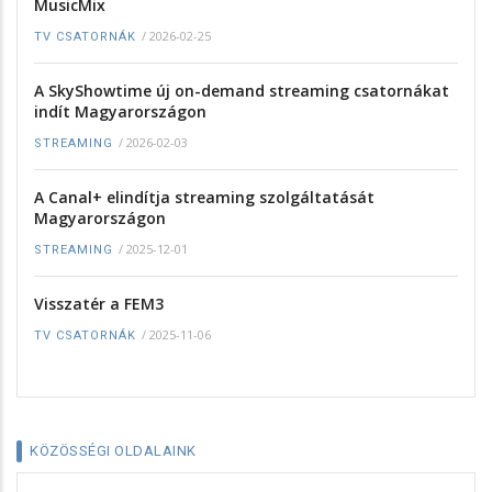
MusicMix
/
2026-02-25
TV CSATORNÁK
A SkyShowtime új on-demand streaming csatornákat
indít Magyarországon
/
2026-02-03
STREAMING
A Canal+ elindítja streaming szolgáltatását
Magyarországon
/
2025-12-01
STREAMING
Visszatér a FEM3
/
2025-11-06
TV CSATORNÁK
KÖZÖSSÉGI OLDALAINK