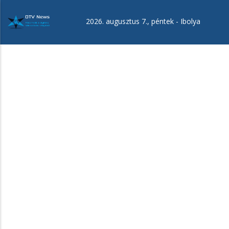
Ugrás
a
2026. augusztus 7., péntek -
Ibolya
tartalomra