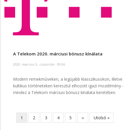
A Telekom 2020. márciusi bónusz kínálata
2020. március 5., csütörtök - 09:06
Modern remekműveken, a legújabb klasszikusokon, illetve
kultikus történeteken keresztül elhozott igazi moziélmény -
mindez a Telekom márciusi bónusz kínálata keretében.
Jelenlegi
1
Page
2
Page
3
Page
4
Page
5
Következő
››
Utolsó
Utolsó »
Oldalszámozás
oldal
oldal
oldal