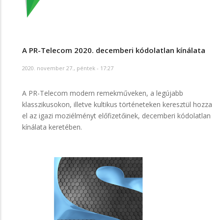
A PR-Telecom 2020. decemberi kódolatlan kínálata
2020. november 27., péntek - 17:27
A PR-Telecom modern remekműveken, a legújabb
klasszikusokon, illetve kultikus történeteken keresztül hozza
el az igazi moziélményt előfizetőinek, decemberi kódolatlan
kínálata keretében.