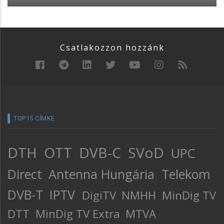
Csatlakozzon hozzánk
TOP15 CÍMKE
DTH
OTT
DVB-C
SVoD
UPC
Direct
Antenna Hungária
Telekom
DVB-T
IPTV
DigiTV
NMHH
MinDig TV
DTT
MinDig TV Extra
MTVA