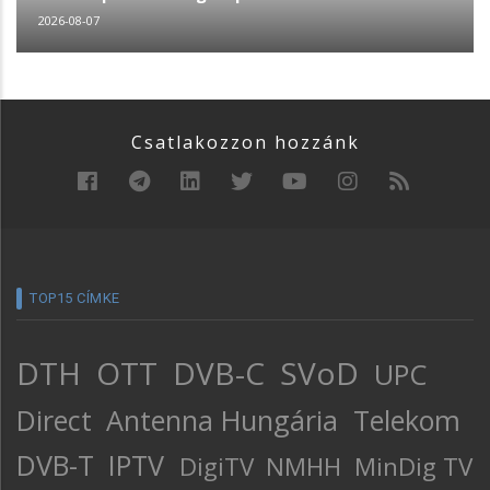
2026-08-07
Csatlakozzon hozzánk
TOP15 CÍMKE
DTH
OTT
DVB-C
SVoD
UPC
Direct
Antenna Hungária
Telekom
DVB-T
IPTV
DigiTV
NMHH
MinDig TV