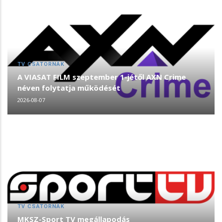
TV CSATORNÁK
A VIASAT FILM szeptember 1-jétől AXN Crime
néven folytatja működését
2026-08-07
TV CSATORNÁK
MKSZ-Sport TV megállapodás