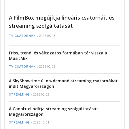
A FilmBox megújítja lineáris csatornáit és
streaming szolgáltatását
/
2026-05-13
TV CSATORNÁK
Friss, trendi és változatos formában tér vissza a
MusicMix
/
2026-02-25
TV CSATORNÁK
A SkyShowtime új on-demand streaming csatornákat
indít Magyarországon
/
2026-02-03
STREAMING
A Canal+ elindítja streaming szolgáltatását
Magyarországon
/
2025-12-01
STREAMING