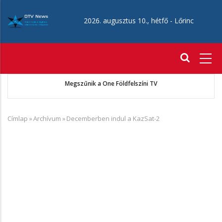
Ugrás
a
2026. augusztus 10., hétfő -
Lőrinc
tartalomra
Fő
navigáció
ó
Megszűnik a One Földfelszíni TV
Címlap
»
Archívum
»
Decemberben indul a KazSat-2
Morzsa