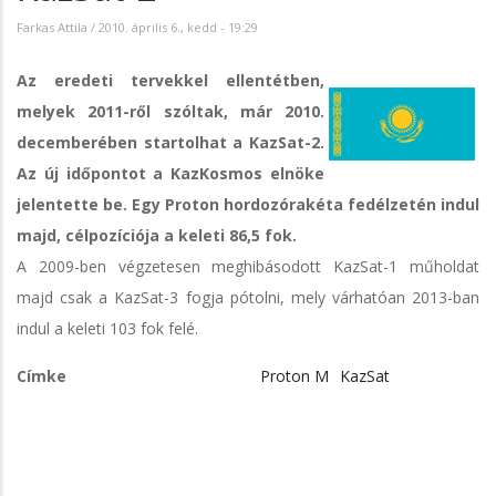
Farkas Attila
/
2010. április 6., kedd - 19:29
Az eredeti tervekkel ellentétben,
melyek 2011-ről szóltak, már 2010.
decemberében startolhat a KazSat-2.
Az új időpontot a KazKosmos elnöke
jelentette be. Egy Proton hordozórakéta fedélzetén indul
majd, célpozíciója a keleti 86,5 fok.
A 2009-ben végzetesen meghibásodott KazSat-1 műholdat
majd csak a KazSat-3 fogja pótolni, mely várhatóan 2013-ban
indul a keleti 103 fok felé.
Címke
Proton M
KazSat