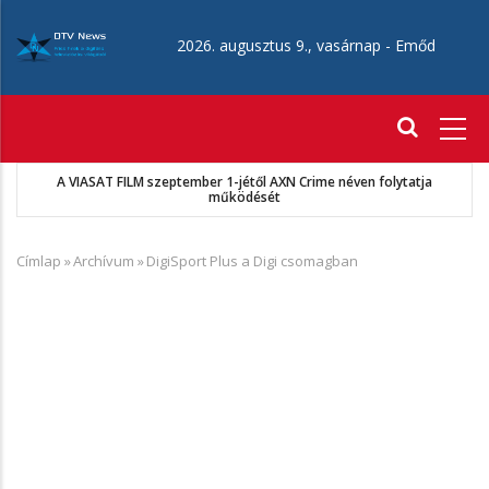
Ugrás
a
2026. augusztus 9., vasárnap -
Emőd
tartalomra
Fő
navigáció
A VIASAT FILM szeptember 1-jétől AXN Crime néven folytatja
működését
Címlap
»
Archívum
»
DigiSport Plus a Digi csomagban
Morzsa