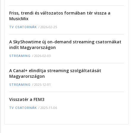
Friss, trendi és változatos formában tér vissza a
MusicMix
/
2026-02-25
TV CSATORNÁK
A SkyShowtime új on-demand streaming csatornákat
indít Magyarországon
/
2026-02-03
STREAMING
A Canal+ elindítja streaming szolgáltatását
Magyarországon
/
2025-12-01
STREAMING
Visszatér a FEM3
/
2025-11-06
TV CSATORNÁK