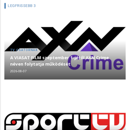
LEGFRISSEBB 3
TV CSATORNÁK
A VIASAT FILM szeptember 1-jétől AXN Crime
néven folytatja működését
2026-08-07