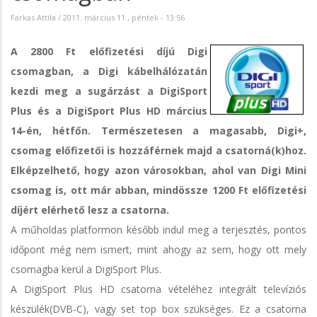
Farkas Attila
/
2011. március 11., péntek - 13:56
A 2800 Ft előfizetési díjú Digi
csomagban, a Digi kábelhálózatán
kezdi meg a sugárzást a DigiSport
Plus és a DigiSport Plus HD március
14-én, hétfőn. Természetesen a magasabb, Digi+,
csomag előfizetői is hozzáférnek majd a csatorná(k)hoz.
Elképzelhető, hogy azon városokban, ahol van Digi Mini
csomag is, ott már abban, mindössze 1200 Ft előfizetési
díjért elérhető lesz a csatorna.
A műholdas platformon később indul meg a terjesztés, pontos
időpont még nem ismert, mint ahogy az sem, hogy ott mely
csomagba kerül a DigiSport Plus.
A DigiSport Plus HD csatorna vételéhez integrált televíziós
készülék(DVB-C), vagy set top box szükséges. Ez a csatorna