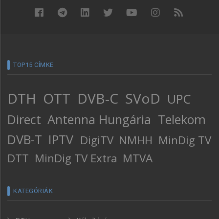
TOP15 CÍMKE
DTH
OTT
DVB-C
SVoD
UPC
Direct
Antenna Hungária
Telekom
DVB-T
IPTV
DigiTV
NMHH
MinDig TV
DTT
MinDig TV Extra
MTVA
KATEGÓRIÁK