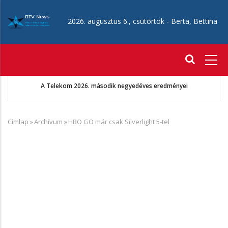
Ugrás
a
2026. augusztus 6., csütörtök -
Berta, Bettina
tartalomra
Fő
navigáció
A Telekom 2026. második negyedéves eredményei
Címlap
»
Archívum
»
HBO GO már csak Silverlight 5-tel
Morzsa