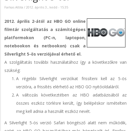
Farkas Attila
/
2012. április 3., kedd - 15:35
2012. április 2-ától az HBO GO online
filmtár szolgáltatás a számítógépes
platformokon (PC-n, laptopon,
notebookon és netbookon) csak a
Silverlight 5-ös verziójával érhető el.
A szolgáltatás további használatához így a következőkre van
szükség:
A régebbi Silverlight verziókat frissíteni kell az 5-ös
verzióra, a frissítés elérhető az HBO GO nyitóoldaláról.
A változás következtében az HBO adatbázisából az
összes eszköz törlésre került, így belépéskor ismételten
meg kell adnia a használt eszköz nevét.
A Silverlight 5-ös verzió Safari böngésző alatt nem működik,
ezért az HBO GO használatához más böngészőt (pl. Firefox,