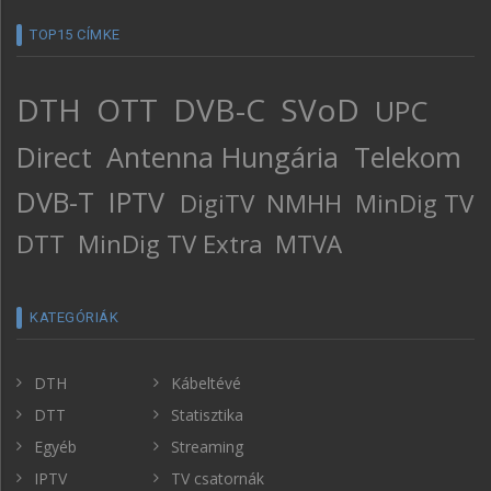
TOP15 CÍMKE
DTH
OTT
DVB-C
SVoD
UPC
Direct
Antenna Hungária
Telekom
DVB-T
IPTV
DigiTV
NMHH
MinDig TV
DTT
MinDig TV Extra
MTVA
KATEGÓRIÁK
DTH
Kábeltévé
DTT
Statisztika
Egyéb
Streaming
IPTV
TV csatornák