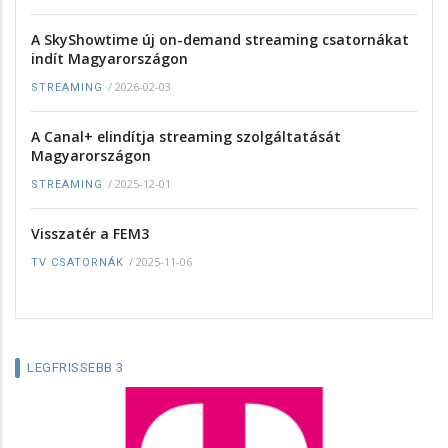
A SkyShowtime új on-demand streaming csatornákat
indít Magyarországon
/
2026-02-03
STREAMING
A Canal+ elindítja streaming szolgáltatását
Magyarországon
/
2025-12-01
STREAMING
Visszatér a FEM3
/
2025-11-06
TV CSATORNÁK
LEGFRISSEBB 3