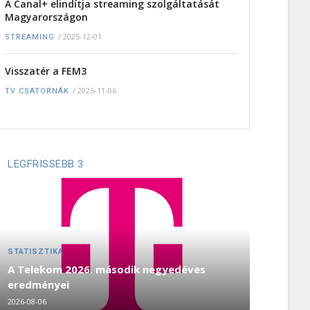
A Canal+ elindítja streaming szolgáltatását
Magyarországon
/
2025-12-01
STREAMING
Visszatér a FEM3
/
2025-11-06
TV CSATORNÁK
LEGFRISSEBB 3
STATISZTIKA
A Telekom 2026. második negyedéves
eredményei
2026-08-06