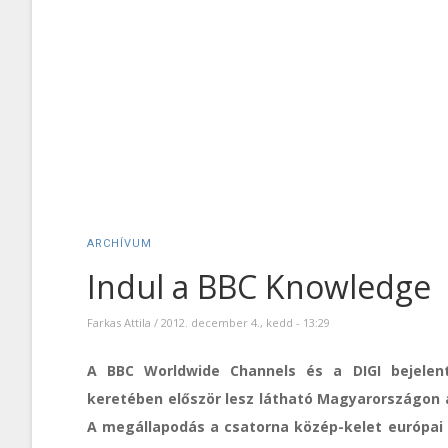
ARCHÍVUM
Indul a BBC Knowledge
Farkas Attila
/
2012. december 4., kedd - 13:29
A BBC Worldwide Channels és a DIGI bejele
keretében először lesz látható Magyarországon a
A megállapodás a csatorna közép-kelet európai 