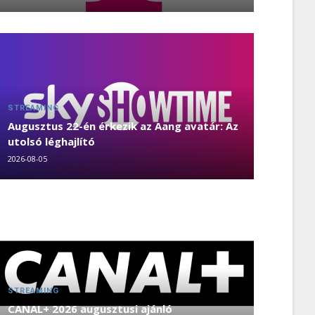
STREAMING
Augusztus 22-én érkezik az Aang avatár: Az
utolsó léghajlító
2026-08-05
STREAMING
CANAL+ 2026 augusztusi ajánló