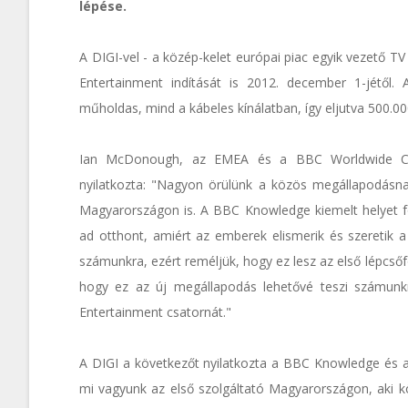
lépése.
A DIGI-vel - a közép-kelet európai piac egyik vezető T
Entertainment indítását is 2012. december 1-jétől.
műholdas, mind a kábeles kínálatban, így eljutva 500.00
Ian McDonough, az EMEA és a BBC Worldwide Chan
nyilatkozta: "Nagyon örülünk a közös megállapodásna
Magyarországon is. A BBC Knowledge kiemelt helyet f
ad otthont, amiért az emberek elismerik és szeretik 
számunkra, ezért reméljük, hogy ez lesz az első lépcs
hogy ez az új megállapodás lehetővé teszi számunk
Entertainment csatornát."
A DIGI a következőt nyilatkozta a BBC Knowledge és a
mi vagyunk az első szolgáltató Magyarországon, aki k