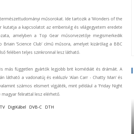
 természettudományi műsorokat. Ide tartozik a ’Wonders of the
r kutatja a kapcsolatot az emberiség és világegyetem eredete
ozata, amelyben a Top Gear műsorvezetője megismerkedik
 Briain ’Science Club’ című műsora, amelyet kizárólag a BBC
 felében teljes szinkronnal lesz látható.
 más független gyártók legjobb brit komédiáit és drámáit. A
n látható a vadonatúj és exkluzív ’Alan Carr - Chatty Man’ és
, valamint számos elismert vígjáték, mint például a ’Friday Night
 magyar felirattal lesz elérhető.
iTV
DigiKábel
DVB-C
DTH