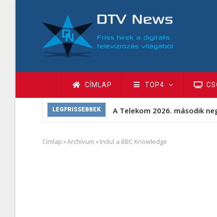
Ugrás
a
tartalomra
Fő
CÍMLAP
TOP4
CS
navigáció
A Telekom 2026. második ne
LEGFRISSEBBEK
Címlap
»
Archívum
»
Indul a BBC Knowledge
Morzsa