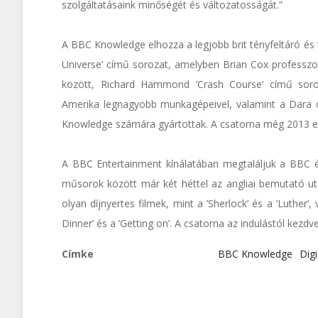
szolgáltatásaink minőségét és változatosságát.”
A BBC Knowledge elhozza a legjobb brit tényfeltáró és
Universe’ című sorozat, amelyben Brian Cox professzo
között, Richard Hammond ’Crash Course’ című sor
Amerika legnagyobb munkagépeivel, valamint a Dara o
Knowledge számára gyártottak. A csatorna még 2013 első
A BBC Entertainment kínálatában megtaláljuk a BBC és
műsorok között már két héttel az angliai bemutató utá
olyan díjnyertes filmek, mint a ’Sherlock’ és a ’Luther’
Dinner’ és a ’Getting on’. A csatorna az indulástól kezdve
Címke
BBC Knowledge
Dig