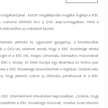
V szolgáltatójával - kötött megállapodás magába foglalja a BBC
 A csatorna elérhető lesz a DIGI alapcsomagjaiban, mind a
0 előfizetőhöz az indulástól kezdve.
nels alelnöke és ügyvezető igazgatója, a következőket
k a DIGI-vel, valamint annak, hogy a BBC Knowledge elindul
oglal el a BBC-nél, magas színvonalú, bámulatos műsoroknak
a BBC-t. Közép- és Kelet-Európa egy dinamikus és fontos piac
őfoka a BBC Knowledge bevezetésének a régióban. Örülünk neki,
ra, hogy jelentős számú új otthonba juttathassuk el a BBC
 BBC Entertainment érkezésével kapcsolatban: „Örülünk, hogy
özvetítheti a BBC Knowledge műsorait, növelve ezzel televízió