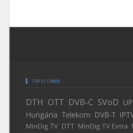
TOP15 CÍMKE
DTH
OTT
DVB-C
SVoD
UP
Hungária
Telekom
DVB-T
IPT
MinDig TV
DTT
MinDig TV Extra