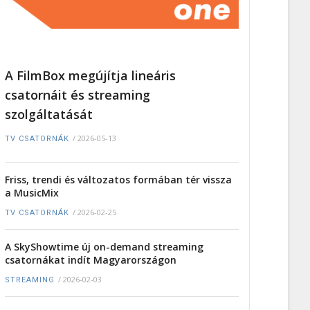
A FilmBox megújítja lineáris
csatornáit és streaming
szolgáltatását
/
2026-05-13
TV CSATORNÁK
Friss, trendi és változatos formában tér vissza
a MusicMix
/
2026-02-25
TV CSATORNÁK
A SkyShowtime új on-demand streaming
csatornákat indít Magyarországon
/
2026-02-03
STREAMING