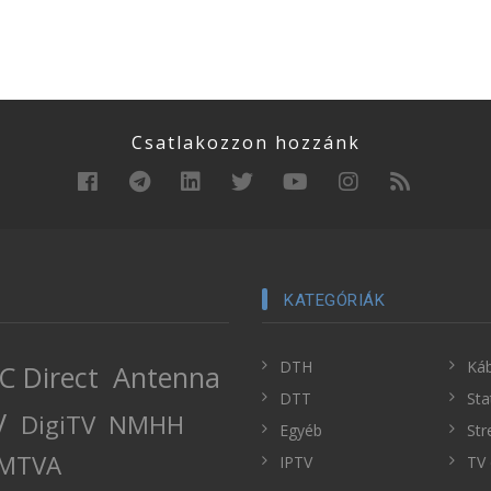
Csatlakozzon hozzánk
KATEGÓRIÁK
DTH
Káb
C Direct
Antenna
DTT
Sta
V
DigiTV
NMHH
Egyéb
Str
MTVA
IPTV
TV 