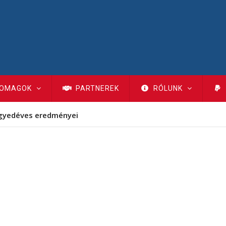
OMAGOK
PARTNEREK
RÓLUNK
gyedéves eredményei