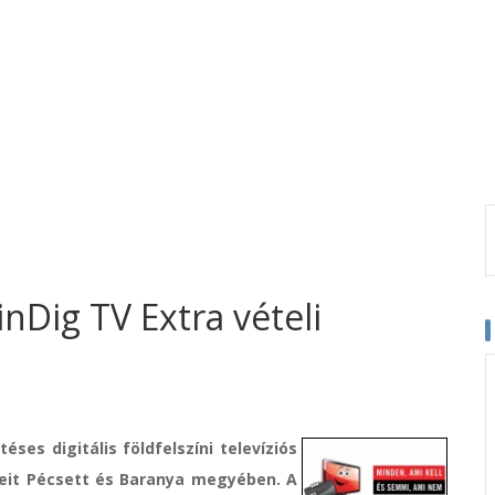
nDig TV Extra vételi
ses digitális földfelszíni televíziós
égeit Pécsett és Baranya megyében. A