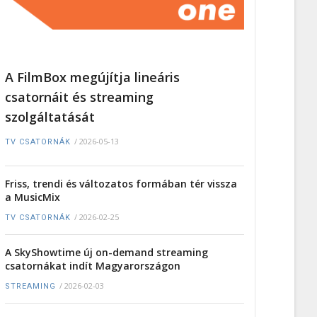
A FilmBox megújítja lineáris
csatornáit és streaming
szolgáltatását
/
2026-05-13
TV CSATORNÁK
Friss, trendi és változatos formában tér vissza
a MusicMix
/
2026-02-25
TV CSATORNÁK
A SkyShowtime új on-demand streaming
csatornákat indít Magyarországon
/
2026-02-03
STREAMING