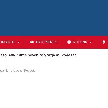
OMAGOK
PARTNEREK
RÓLUNK
jétől AXN Crime néven folytatja működését
teli lehetőségei Pécsett