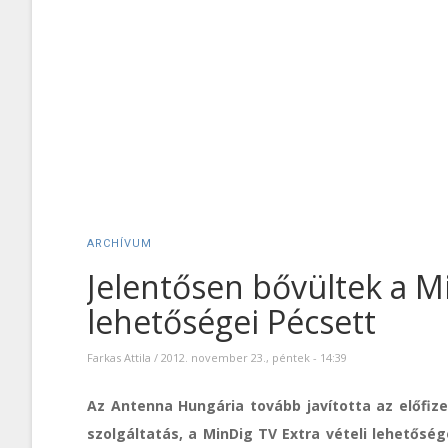
ARCHÍVUM
Jelentősen bővültek a Mi
lehetőségei Pécsett
Farkas Attila
/
2012. november 23., péntek - 14:39
Az Antenna Hungária tovább javította az előfizeté
szolgáltatás, a MinDig TV Extra vételi lehetős