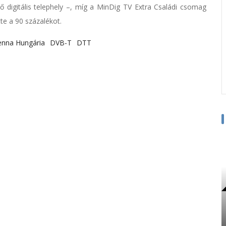
digitális telephely –, míg a MinDig TV Extra Családi csomag
te a 90 százalékot.
enna Hungária
DVB-T
DTT