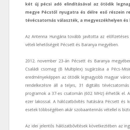
két új pécsi adó elindításával az ötödik leg
megye Pécstől nyugatra és délre eső részein rend
tévécsatornás választék, a megyeszékhelyen és k
Az Antenna Hungária tovább javította az előfizetéses di
vételi lehetőségeit Pécsett és Baranya megyében.
2012. november 23-án Pécsett és Baranya megyében f
Családi csomag (B Multiplex) sugárzása a Pécs-Misin
eredményeképpen az ötödik legnagyobb magyar városb
rendelkezésre áll a teljes, 31 digitális tévécsatorn
programok a 37-es csatornán (602 MHz) érhetők el. A 
ezer lakossal. A hálózatbővítés hatására Pécsett és 
esetek többségében akár szobaantennás vétellel is bizto
Az idei jelentős hálózatbővítések következtében az i