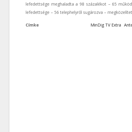
lefedettsége meghaladta a 98 százalékot – 65 működő 
lefedettsége – 56 telephelyről sugározva – megközelítet
Címke
MinDig TV Extra
Ant