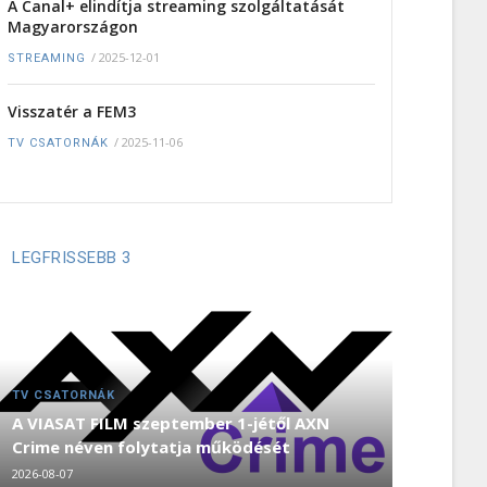
A Canal+ elindítja streaming szolgáltatását
Magyarországon
/
2025-12-01
STREAMING
Visszatér a FEM3
/
2025-11-06
TV CSATORNÁK
LEGFRISSEBB 3
TV CSATORNÁK
A VIASAT FILM szeptember 1-jétől AXN
Crime néven folytatja működését
2026-08-07