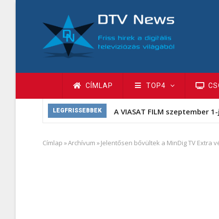
Ugrás
a
tartalomra
Fő
CÍMLAP
TOP4
CS
navigáció
A VIASAT FILM szeptember 1-
LEGFRISSEBBEK
Címlap
»
Archívum
»
Jelentősen bővültek a MinDig TV Extra vé
Morzsa