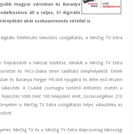
nagyobb magyar városban és Baranya
elkezésre áll a teljes, 31 digitális
örnyékén akár szobaantennás vétellel is.
gitális földfelszíni televíziós szolgáltatás, a MinDig TV Extra
olytatódott a hálózat bővítése, elindult a MinDig TV Extra
a-tetőn és Pécs-Diána téren található telephelyekről. Ennek
an és Baranya megye Pécstől nyugatra és délre eső részein
ás választék. A Családi csomagra történő előfizetés esetén a
fejlesztés több mint 100 települést érint, összességében 210
környékén a MinDig TV Extra szolgáltatás teljes választéka az
sított.
ngyenes MinDig TV és a MinDig TV Extra Alapcsomag lakossági