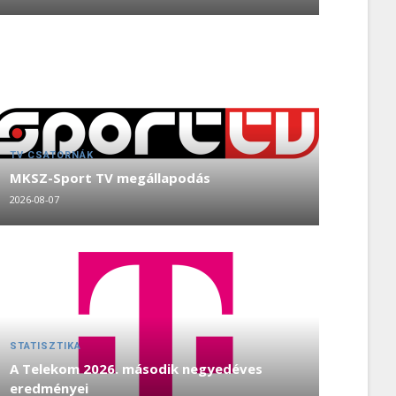
TV CSATORNÁK
MKSZ-Sport TV megállapodás
2026-08-07
STATISZTIKA
A Telekom 2026. második negyedéves
eredményei