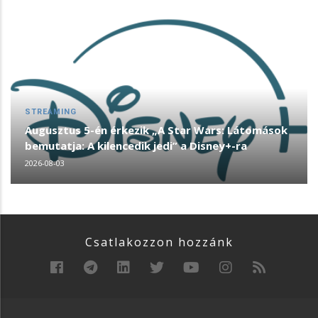
STREAMING
Augusztus 5-én érkezik „A Star Wars: Látomások
bemutatja: A kilencedik jedi” a Disney+-ra
2026-08-03
Csatlakozzon hozzánk