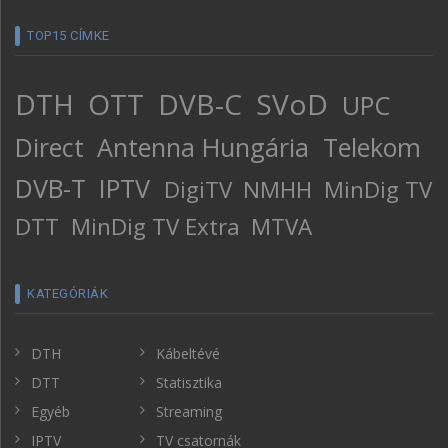
TOP15 CÍMKE
DTH
OTT
DVB-C
SVoD
UPC
Direct
Antenna Hungária
Telekom
DVB-T
IPTV
DigiTV
NMHH
MinDig TV
DTT
MinDig TV Extra
MTVA
KATEGÓRIÁK
DTH
Kábeltévé
DTT
Statisztika
Egyéb
Streaming
IPTV
TV csatornák