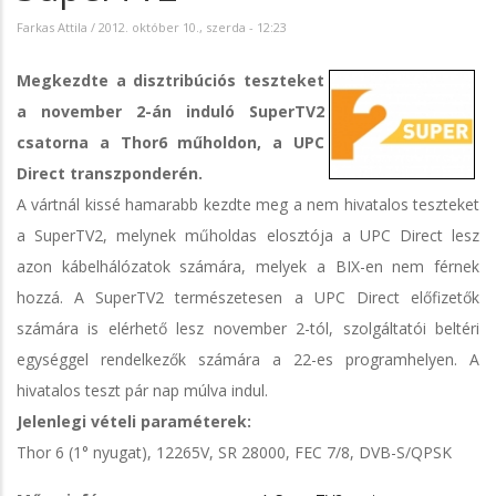
Farkas Attila
/
2012. október 10., szerda - 12:23
Megkezdte a disztribúciós teszteket
a november 2-án induló SuperTV2
csatorna a Thor6 műholdon, a UPC
Direct transzponderén.
A vártnál kissé hamarabb kezdte meg a nem hivatalos teszteket
a SuperTV2, melynek műholdas elosztója a UPC Direct lesz
azon kábelhálózatok számára, melyek a BIX-en nem férnek
hozzá. A SuperTV2 természetesen a UPC Direct előfizetők
számára is elérhető lesz november 2-tól, szolgáltatói beltéri
egységgel rendelkezők számára a 22-es programhelyen. A
hivatalos teszt pár nap múlva indul.
Jelenlegi vételi paraméterek:
Thor 6 (1° nyugat), 12265V, SR 28000, FEC 7/8, DVB-S/QPSK