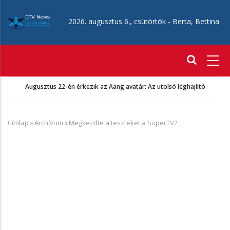
Ugrás
a
2026. augusztus 6., csütörtök -
Berta, Bettina
tartalomra
Fő
navigáció
Augusztus 22-én érkezik az Aang avatár: Az utolsó léghajlító
Címlap
»
Archívum
»
Megkezdte a teszteket a SuperTV2
Morzsa