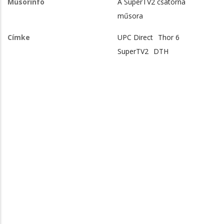
Műsorinfó
A SuperTV2 csatorna
műsora
Címke
UPC Direct
Thor 6
SuperTV2
DTH