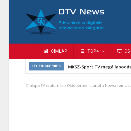
Ugrás
a
tartalomra
Fő
CÍMLAP
TOP4
CS
navigáció
MKSZ-Sport TV megállapodá
LEGFRISSEBBEK
Címlap
»
TV csatornák
»
Októberben startol a Newsroom az 
Morzsa