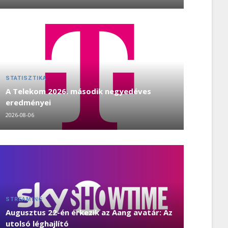
STATISZTIKA
A Telekom 2026. második negyedéves
eredményei
2026-08-06
STREAMING
Augusztus 22-én érkezik az Aang avatár: Az
utolsó léghajlító