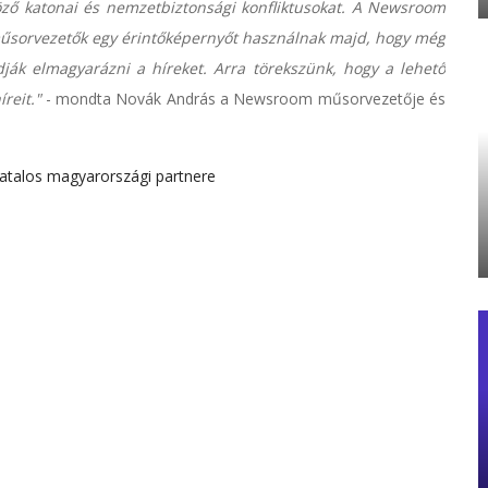
öző katonai és nemzetbiztonsági konfliktusokat. A Newsroom
műsorvezetők egy érintőképernyőt használnak majd, hogy még
ák elmagyarázni a híreket. Arra törekszünk, hogy a lehető
reit."
- mondta Novák András a Newsroom műsorvezetője és
vatalos magyarországi partnere