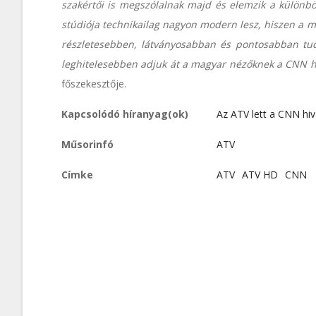
szakértői is megszólalnak majd és elemzik a különb
stúdiója technikailag nagyon modern lesz, hiszen a 
részletesebben, látványosabban és pontosabban tudj
leghitelesebben adjuk át a magyar nézőknek a CNN hí
főszekesztője.
Kapcsolódó híranyag(ok)
Az ATV lett a CNN hi
Műsorinfó
ATV
Címke
ATV
ATV HD
CNN