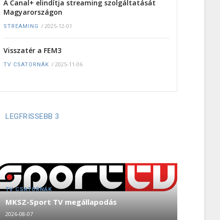
A Canal+ elindítja streaming szolgáltatását
Magyarországon
/
2025-12-01
STREAMING
Visszatér a FEM3
/
2025-11-06
TV CSATORNÁK
LEGFRISSEBB 3
TV CSATORNÁK
MKSZ-Sport TV megállapodás
2026-08-07