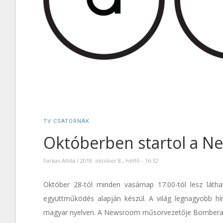
TV CSATORNÁK
Októberben startol a N
Farkas Attila
/
2018. október 8., hétfő - 16:32
Október 28-tól minden vasárnap 17.00-tól lesz l
együttműködés alapján készül. A világ legnagyobb hír
magyar nyelven. A Newsroom műsorvezetője Bombera Kri