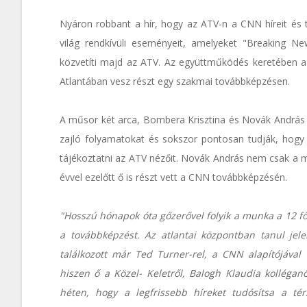
Nyáron robbant a hír, hogy az ATV-n a CNN híreit és t
világ rendkívüli eseményeit, amelyeket "Breaking Ne
közvetíti majd az ATV. Az együttműködés keretében a
Atlantában vesz részt egy szakmai továbbképzésen.
A műsor két arca, Bombera Krisztina és Novák András min
zajló folyamatokat és sokszor pontosan tudják, hogy m
tájékoztatni az ATV nézőit. Novák András nem csak a 
évvel ezelőtt ő is részt vett a CNN továbbképzésén.
"Hosszú hónapok óta gőzerővel folyik a munka a 12 fő
a továbbképzést. Az atlantai központban tanul jel
találkozott már Ted Turner-rel, a CNN alapítójáva
hiszen ő a Közel- Keletről, Balogh Klaudia kolléga
héten, hogy a legfrissebb híreket tudósítsa a té