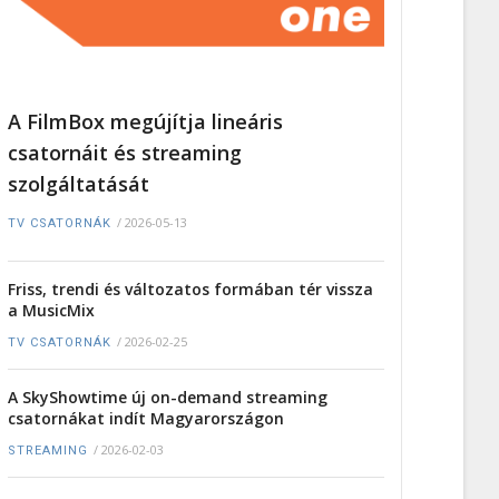
A FilmBox megújítja lineáris
csatornáit és streaming
szolgáltatását
/
2026-05-13
TV CSATORNÁK
Friss, trendi és változatos formában tér vissza
a MusicMix
/
2026-02-25
TV CSATORNÁK
A SkyShowtime új on-demand streaming
csatornákat indít Magyarországon
/
2026-02-03
STREAMING