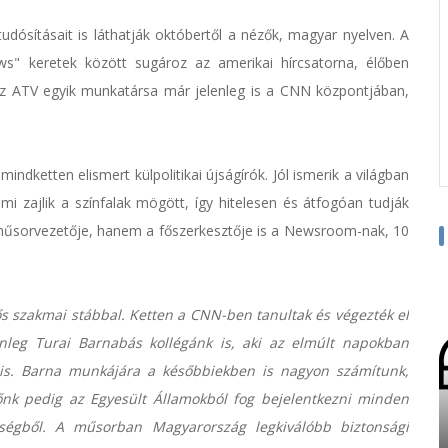
udósításait is láthatják októbertől a nézők, magyar nyelven. A
ws" keretek között sugároz az amerikai hírcsatorna, élőben
z ATV egyik munkatársa már jelenleg is a CNN központjában,
dketten elismert külpolitikai újságírók. Jól ismerik a világban
i zajlik a színfalak mögött, így hitelesen és átfogóan tudják
műsorvezetője, hanem a főszerkesztője is a Newsroom-nak, 10
s szakmai stábbal. Ketten a CNN-ben tanultak és végezték el
enleg Turai Barnabás kollégánk is, aki az elmúlt napokban
l is. Barna munkájára a későbbiekben is nagyon számítunk,
nőnk pedig az Egyesült Államokból fog bejelentkezni minden
rségből. A műsorban Magyarország legkiválóbb biztonsági