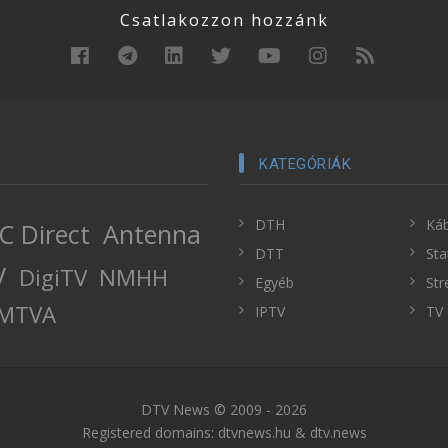
Csatlakozzon hozzánk
KATEGÓRIÁK
DTH
Káb
C Direct
Antenna
DTT
Sta
V
DigiTV
NMHH
Egyéb
Str
MTVA
IPTV
TV 
DTV News © 2009 - 2026
Registered domains: dtvnews.hu & dtv.news