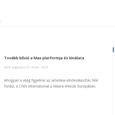
s
Tovább bővül a Max platformja és kínálata
2024. augusztus 27., kedd - 16:51
Ahogyan a világ figyelme az amerikai elnökválasztás felé
fordul, a CNN International a Maxra érkezik Európában.