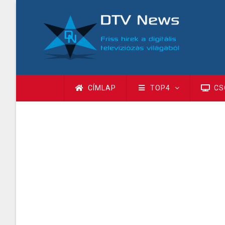
Ugrás
a
tartalomra
Fő
CÍMLAP
TOP4
CS
navigáció