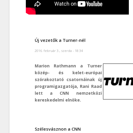
Új vezetők a Turner-nél
2016. február 3., szerda - 18:34
Marion Rathmann a Turner
közép- és kelet-európai
szórakoztató csatornáinak új
programigazgatója, Rani Raad
lett a CNN nemzetközi
kereskedelmi elnöke.
Szélesvásznon a CNN