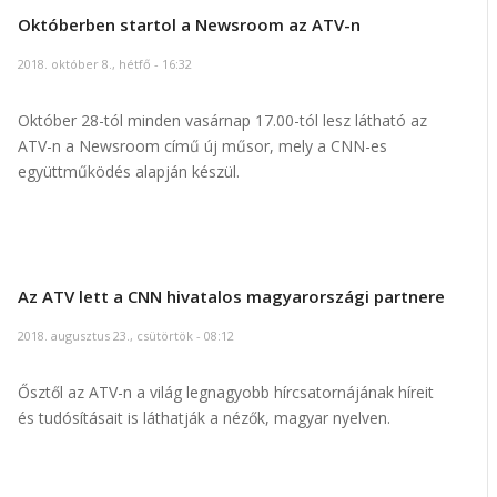
Októberben startol a Newsroom az ATV-n
2018. október 8., hétfő - 16:32
Október 28-tól minden vasárnap 17.00-tól lesz látható az
ATV-n a Newsroom című új műsor, mely a CNN-es
együttműködés alapján készül.
Az ATV lett a CNN hivatalos magyarországi partnere
2018. augusztus 23., csütörtök - 08:12
Ősztől az ATV-n a világ legnagyobb hírcsatornájának híreit
és tudósításait is láthatják a nézők, magyar nyelven.