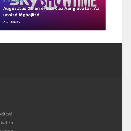
STREAMING
Augusztus 22-én érkezik az Aang avatár: Az
utolsó léghajlító
2026-08-05
eltévé
tisztika
eaming