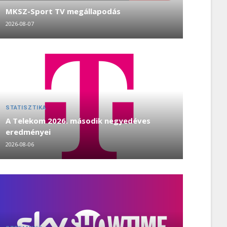
MKSZ-Sport TV megállapodás
2026-08-07
STATISZTIKA
A Telekom 2026. második negyedéves
eredményei
2026-08-06