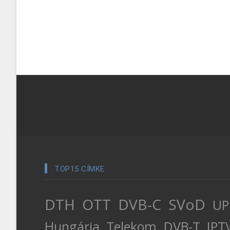
TOP15 CÍMKE
DTH
OTT
DVB-C
SVoD
UP
Hungária
Telekom
DVB-T
IPT