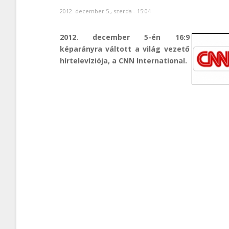
2012. december 5., szerda - 15:04
2012. december 5-én 16:9
képarányra váltott a világ vezető
hírtelevíziója, a CNN International.