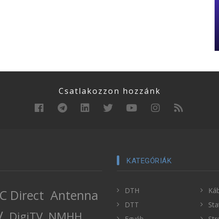
Csatlakozzon hozzánk
KATEGÓRIÁK
DTH
Káb
C Direct
Antenna
DTT
Sta
V
DigiTV
NMHH
Egyéb
Str