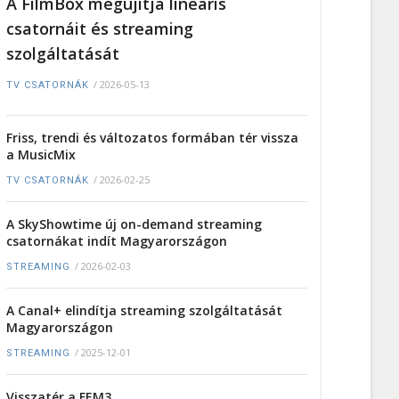
A FilmBox megújítja lineáris
csatornáit és streaming
szolgáltatását
/
2026-05-13
TV CSATORNÁK
Friss, trendi és változatos formában tér vissza
a MusicMix
/
2026-02-25
TV CSATORNÁK
A SkyShowtime új on-demand streaming
csatornákat indít Magyarországon
/
2026-02-03
STREAMING
A Canal+ elindítja streaming szolgáltatását
Magyarországon
/
2025-12-01
STREAMING
Visszatér a FEM3