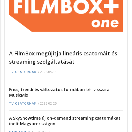
A FilmBox megújítja lineáris csatornáit és
streaming szolgáltatását
/
2026-05-13
TV CSATORNÁK
Friss, trendi és változatos formában tér vissza a
MusicMix
/
2026-02-25
TV CSATORNÁK
A SkyShowtime új on-demand streaming csatornákat
indít Magyarországon
/
2026-02-03