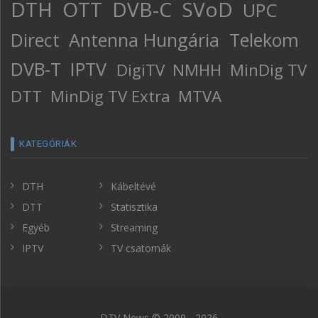
DTH
OTT
DVB-C
SVoD
UPC
Direct
Antenna Hungária
Telekom
DVB-T
IPTV
DigiTV
NMHH
MinDig TV
DTT
MinDig TV Extra
MTVA
KATEGÓRIÁK
DTH
Kábeltévé
DTT
Statisztika
Egyéb
Streaming
IPTV
TV csatornák
DTV News © 2009 - 2026