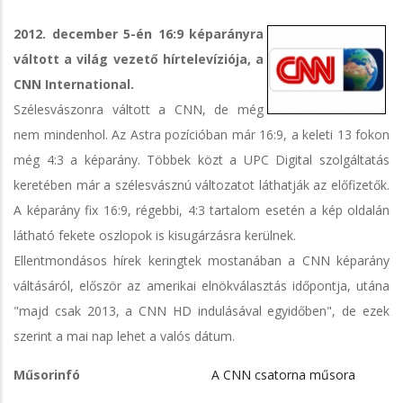
2012. december 5-én 16:9 képarányra
váltott a világ vezető hírtelevíziója, a
CNN International.
Szélesvászonra váltott a CNN, de még
nem mindenhol. Az Astra pozícióban már 16:9, a keleti 13 fokon
még 4:3 a képarány. Többek közt a UPC Digital szolgáltatás
keretében már a szélesvásznú változatot láthatják az előfizetők.
A képarány fix 16:9, régebbi, 4:3 tartalom esetén a kép oldalán
látható fekete oszlopok is kisugárzásra kerülnek.
Ellentmondásos hírek keringtek mostanában a CNN képarány
váltásáról, először az amerikai elnökválasztás időpontja, utána
"majd csak 2013, a CNN HD indulásával egyidőben", de ezek
szerint a mai nap lehet a valós dátum.
Műsorinfó
A CNN csatorna műsora