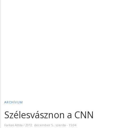
ARCHÍVUM
Szélesvásznon a CNN
Farkas Attila
/
2012. december 5., szerda - 15:04