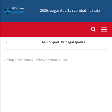
Ugrás
a
2026. augusztus 8., szombat -
László
tartalomra
Fő
navigáció
MKSZ-Sport TV megállapodás
Címlap
»
Archívum
»
Szélesvásznon a CNN
Morzsa