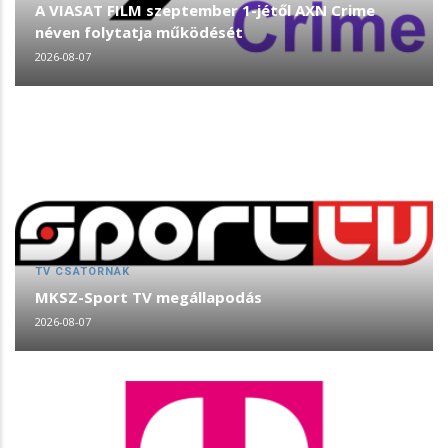
A VIASAT FILM szeptember 1-jétől AXN Crime
néven folytatja működését
2026-08-07
TV CSATORNÁK
MKSZ-Sport TV megállapodás
2026-08-07