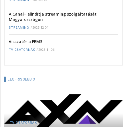
STREAMING
A Canal+ elindítja streaming szolgáltatását
Magyarországon
/
2025-12-01
STREAMING
Visszatér a FEM3
/
2025-11-06
TV CSATORNÁK
LEGFRISSEBB 3
TV CSATORNÁK