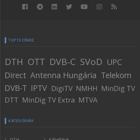
TOP15 CÍMKE
DTH
OTT
DVB-C
SVoD
UPC
Direct
Antenna Hungária
Telekom
DVB-T
IPTV
DigiTV
NMHH
MinDig TV
DTT
MinDig TV Extra
MTVA
KATEGÓRIÁK
DTH
Kábeltévé