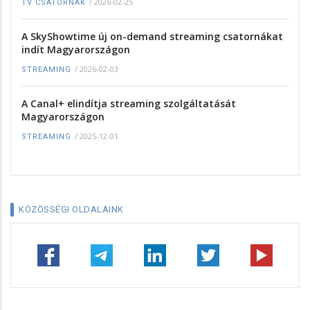
/
2026-02-25
TV CSATORNÁK
A SkyShowtime új on-demand streaming csatornákat
indít Magyarországon
/
2026-02-03
STREAMING
A Canal+ elindítja streaming szolgáltatását
Magyarországon
/
2025-12-01
STREAMING
KÖZÖSSÉGI OLDALAINK