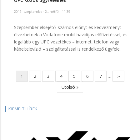
UPC közös ügyfeleinek
2019. szeptember 2., hétfő - 11:39
Szeptember elsejétől számos előnyt és kedvezményt
élvezhetnek a Vodafone mobil havidíjas előfizetéssel, és
legalább egy UPC vezetékes – internet, telefon vagy
kábeltelevízió – szolgáltatással is rendelkező ügyfelei.
Jelenlegi
1
Page
2
Page
3
Page
4
Page
5
Page
6
Page
7
…
Következő
››
Oldalszámozás
oldal
oldal
Utolsó
Utolsó »
oldal
KIEMELT HÍREK