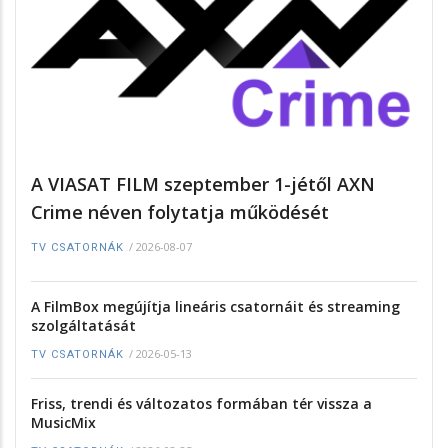
A VIASAT FILM szeptember 1-jétől AXN
Crime néven folytatja működését
/
2026-08-07
TV CSATORNÁK
A FilmBox megújítja lineáris csatornáit és streaming
szolgáltatását
/
2026-05-13
TV CSATORNÁK
Friss, trendi és változatos formában tér vissza a
MusicMix