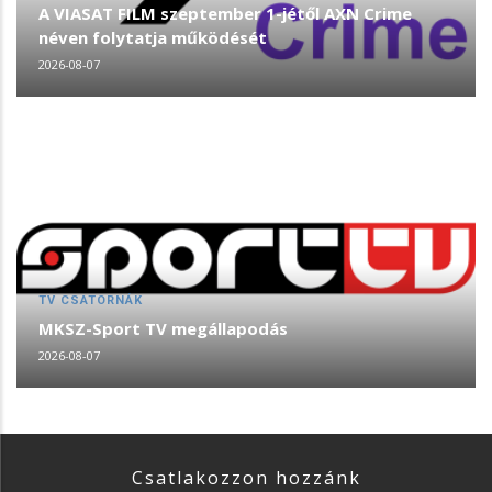
A VIASAT FILM szeptember 1-jétől AXN Crime
néven folytatja működését
2026-08-07
TV CSATORNÁK
MKSZ-Sport TV megállapodás
2026-08-07
Csatlakozzon hozzánk