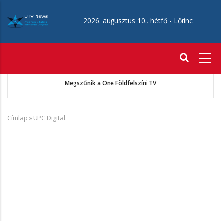
Ugrás
a
2026. augusztus 10., hétfő -
Lőrinc
tartalomra
Fő
navigáció
ó
Megszűnik a One Földfelszíni TV
Címlap
»
UPC Digital
Morzsa