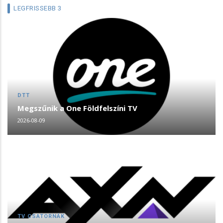
LEGFRISSEBB 3
DTT
Megszűnik a One Földfelszíni TV
2026-08-09
TV CSATORNÁK