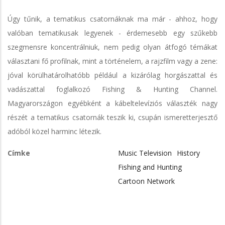
Úgy tűnik, a tematikus csatornáknak ma már - ahhoz, hogy
valóban tematikusak legyenek - érdemesebb egy szűkebb
szegmensre koncentrálniuk, nem pedig olyan átfogó témákat
választani fő profilnak, mint a történelem, a rajzfilm vagy a zene:
jóval körülhatárolhatóbb például a kizárólag horgászattal és
vadászattal foglalkozó Fishing & Hunting Channel.
Magyarországon egyébként a kábeltelevíziós választék nagy
részét a tematikus csatornák teszik ki, csupán ismeretterjesztő
adóból közel harminc létezik.
Címke
Music Television
History
Fishing and Hunting
Cartoon Network