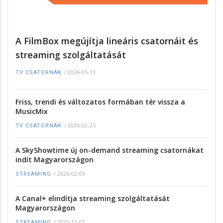
A FilmBox megújítja lineáris csatornáit és
streaming szolgáltatását
/
2026-05-13
TV CSATORNÁK
Friss, trendi és változatos formában tér vissza a
MusicMix
/
2026-02-25
TV CSATORNÁK
A SkyShowtime új on-demand streaming csatornákat
indít Magyarországon
/
2026-02-03
STREAMING
A Canal+ elindítja streaming szolgáltatását
Magyarországon
/
2025-12-01
STREAMING