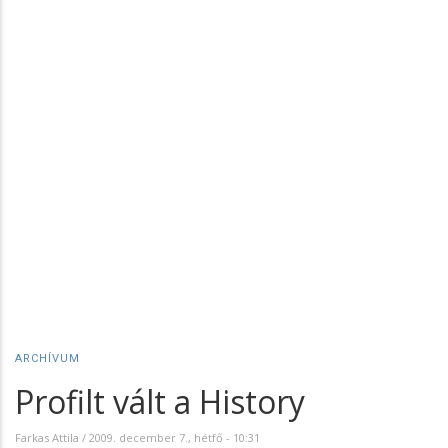
ARCHÍVUM
Profilt vált a History
Farkas Attila
/
2009. december 7., hétfő - 10:31