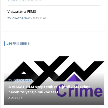
Visszatér a FEM3
/
2025-11-06
TV CSATORNÁK
LEGFRISSEBB 3
TV CSATORNÁK
A VIASAT FILM szeptember 1-jétől AXN Crime
néven folytatja működését
2026-08-07