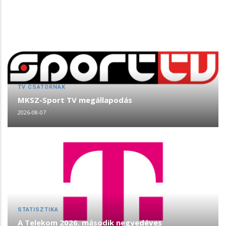
TV CSATORNÁK
MKSZ-Sport TV megállapodás
2026-08-07
STATISZTIKA
A Telekom 2026. második negyedéves