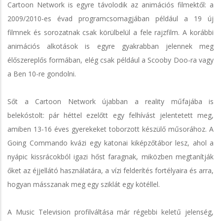
Cartoon Network is egyre távolodik az animációs filmektől: a
2009/2010-es évad programcsomagjában például a 19 új
filmnek és sorozatnak csak körülbelül a fele rajzfilm. A korábbi
animációs alkotások is egyre gyakrabban jelennek meg
élőszereplős formában, elég csak például a Scooby Doo-ra vagy
a Ben 10-re gondolni.
Sőt a Cartoon Network újabban a reality műfajába is
belekóstolt: pár héttel ezelőtt egy felhívást jelentetett meg,
amiben 13-16 éves gyerekeket toborzott készülő műsorához. A
Going Commando kvázi egy katonai kiképzőtábor lesz, ahol a
nyápic kissrácokból igazi hőst faragnak, miközben megtanítják
őket az éjjellátó használatára, a vízi felderítés fortélyaira és arra,
hogyan másszanak meg egy sziklát egy kötéllel.
A Music Television profilváltása már régebbi keletű jelenség,