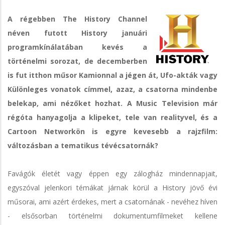
A régebben The History Channel
néven futott History januári
programkínálatában kevés a
történelmi sorozat, de decemberben
is fut itthon műsor Kamionnal a jégen át, Ufo-akták vagy
Különleges vonatok címmel, azaz, a csatorna mindenbe
belekap, ami nézőket hozhat. A Music Television már
régóta hanyagolja a klipeket, tele van realityvel, és a
Cartoon Networkön is egyre kevesebb a rajzfilm:
változásban a tematikus tévécsatornák?
Favágók életét vagy éppen egy zálogház mindennapjait,
egyszóval jelenkori témákat járnak körül a History jövő évi
műsorai, ami azért érdekes, mert a csatornának - nevéhez híven
- elsősorban történelmi dokumentumfilmeket kellene