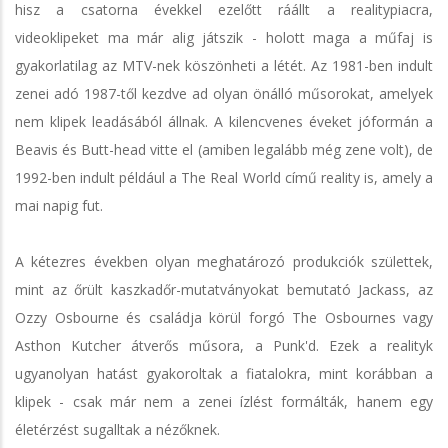
hisz a csatorna évekkel ezelőtt ráállt a realitypiacra,
videoklipeket ma már alig játszik - holott maga a műfaj is
gyakorlatilag az MTV-nek köszönheti a létét. Az 1981-ben indult
zenei adó 1987-től kezdve ad olyan önálló műsorokat, amelyek
nem klipek leadásából állnak. A kilencvenes éveket jóformán a
Beavis és Butt-head vitte el (amiben legalább még zene volt), de
1992-ben indult például a The Real World című reality is, amely a
mai napig fut.
A kétezres években olyan meghatározó produkciók születtek,
mint az őrült kaszkadőr-mutatványokat bemutató Jackass, az
Ozzy Osbourne és családja körül forgó The Osbournes vagy
Asthon Kutcher átverős műsora, a Punk'd. Ezek a realityk
ugyanolyan hatást gyakoroltak a fiatalokra, mint korábban a
klipek - csak már nem a zenei ízlést formálták, hanem egy
életérzést sugalltak a nézőknek.