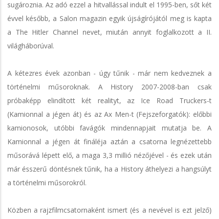
sugároznia. Az adó ezzel a hitvallással indult el 1995-ben, sőt két
évvel később, a Salon magazin egyik újságírójától meg is kapta
a The Hitler Channel nevet, miután annyit foglalkozott a II.
világháborúval.
A kétezres évek azonban - úgy tűnik - már nem kedveznek a
történelmi műsoroknak. A History 2007-2008-ban csak
próbaképp elindított két realityt, az Ice Road Truckers-t
(Kamionnal a jégen át) és az Ax Men-t (Fejszeforgatók): előbbi
kamionosok, utóbbi favágók mindennapjait mutatja be. A
Kamionnal a jégen át fináléja aztán a csatorna legnézettebb
műsorává lépett elő, a maga 3,3 millió nézőjével - és ezek után
már ésszerű döntésnek tűnik, ha a History áthelyezi a hangsúlyt
a történelmi műsorokról.
Közben a rajzfilmcsatornaként ismert (és a nevével is ezt jelző)