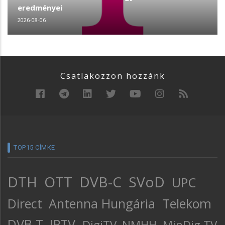
eredményei
2026-08-06
Csatlakozzon hozzánk
TOP15 CÍMKE
DTH
OTT
DVB-C
SVoD
UPC
Direct
Antenna Hungária
Telekom
DVB-T
IPTV
DigiTV
NMHH
MinDig TV