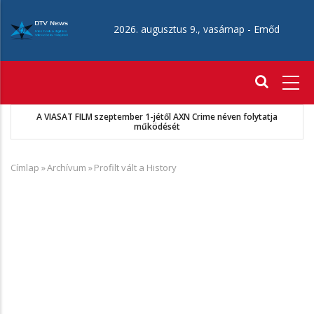
Ugrás
a
2026. augusztus 9., vasárnap -
Emőd
tartalomra
Fő
navigáció
A VIASAT FILM szeptember 1-jétől AXN Crime néven folytatja
működését
Címlap
»
Archívum
»
Profilt vált a History
Morzsa