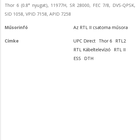
Thor 6 (0.8° nyugat), 11977H, SR 28000, FEC 7/8, DVS-QPSK,
SID 1058, VPID 7158, APID 7258
Műsorinfó
Az RTL II csatorna műsora
Címke
UPC Direct
Thor 6
RTL2
RTL Kábeltelevízió
RTL II
ESS
DTH