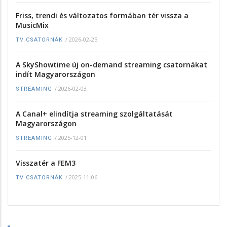
Friss, trendi és változatos formában tér vissza a
MusicMix
/
2026-02-25
TV CSATORNÁK
A SkyShowtime új on-demand streaming csatornákat
indít Magyarországon
/
2026-02-03
STREAMING
A Canal+ elindítja streaming szolgáltatását
Magyarországon
/
2025-12-01
STREAMING
Visszatér a FEM3
/
2025-11-06
TV CSATORNÁK