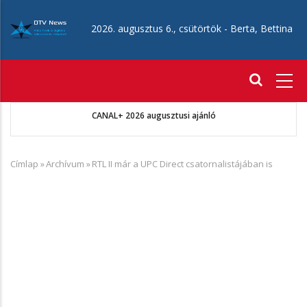
Ugrás
a
2026. augusztus 6., csütörtök -
Berta, Bettina
tartalomra
Fő
navigáció
A
ó
CANAL+ 2026 augusztusi ajánló
Címlap
»
Archívum
»
RTL II már a UPC Direct csatornalistájában is
Morzsa