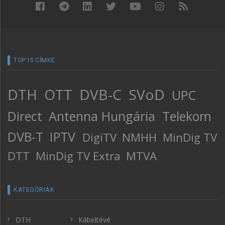
TOP15 CÍMKE
DTH
OTT
DVB-C
SVoD
UPC
Direct
Antenna Hungária
Telekom
DVB-T
IPTV
DigiTV
NMHH
MinDig TV
DTT
MinDig TV Extra
MTVA
KATEGÓRIÁK
DTH
Kábeltévé