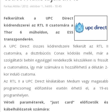
Farkas Attila
/
2012. október 1., hétfő - 10:45
Felkerültek a UPC Direct
kódrendszerei az RTL II csatornára a
Thor 6 műholdon, az ESS
transzponderén.
A UPC Direct összes kódrendszere felkerült az RTL II
csatornára, a disztribúciós Conax kódolás mellé, már a
szolgáltatói beltéri egységgel rendelkezők készülékein is frissült
a csatornalista, így már számukra is hozzáférhető a délután 2-
kor induló csatorna.
Az RTL II a UPC Direct kínálatában Medium vagy magasabb
programcsomag előfizetése esetén érhető el, a 19-es
programhelyen.
Vételi paraméterek, "just card" előfizetők és
kábelhálózatok számára: