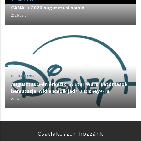
CANAL+ 2026 augusztusi ajánló
2026-08-04
STREAMING
Augusztus 5-én érkezik „A Star Wars: Látomások
bemutatja: A kilencedik jedi” a Disney+-ra
2026-08-03
Csatlakozzon hozzánk