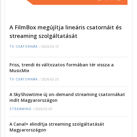
A FilmBox megújítja lineáris csatornáit és
streaming szolgáltatását
/
2026-05-13
TV CSATORNÁK
Friss, trendi és változatos formában tér vissza a
MusicMix
/
2026-02-25
TV CSATORNÁK
A SkyShowtime új on-demand streaming csatornákat
indít Magyarországon
/
2026-02-03
STREAMING
A Canal+ elindítja streaming szolgáltatását
Magyarországon