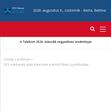
Ugrás
a
2026. augusztus 6., csütörtök -
Berta, Bettina
tartalomra
Fő
navigáció
A Telekom 2026. második negyedéves eredményei
Címlap
»
Archívum
»
Morzsa
SES márkanév alatt érkeznek a World Skies új műholdjai