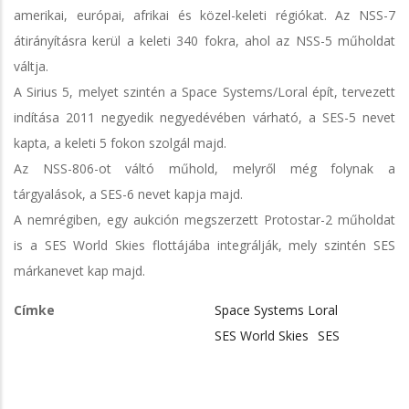
amerikai, európai, afrikai és közel-keleti régiókat. Az NSS-7
átirányításra kerül a keleti 340 fokra, ahol az NSS-5 műholdat
váltja.
A Sirius 5, melyet szintén a Space Systems/Loral épít, tervezett
indítása 2011 negyedik negyedévében várható, a SES-5 nevet
kapta, a keleti 5 fokon szolgál majd.
Az NSS-806-ot váltó műhold, melyről még folynak a
tárgyalások, a SES-6 nevet kapja majd.
A nemrégiben, egy aukción megszerzett Protostar-2 műholdat
is a SES World Skies flottájába integrálják, mely szintén SES
márkanevet kap majd.
Címke
Space Systems Loral
SES World Skies
SES