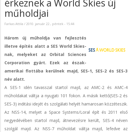
érkeznek a World Skies új
műholdjai
Farkas Attila
/
2010. január 22., péntek - 15:44
Három új műholdja van fejlesztés
illetve építés alatt a SES World Skies-
nak, melyeket az Orbital Sciences
Corporation gyárt. Ezek az észak-
amerikai flottába kerülnek majd, SES-1, SES-2 és SES-3
név alatt.
A SES-1 idén tavasszal startol majd, az AMC-2 és AMC-4
műholdakat váltja a nyugati 101 fokon. A másik kettő(SES-2 és
SES-3) inditási idejét és szolgálati helyét hamarosan közzéteszik.
Az NSS-14, melyet a Space Systems/Loral épít és 2011 első
negyedévében startol majd, átnevezésre került, SES-4 néven
szolgál majd. Az NSS-7 műholdat váltja majd, lefedve az