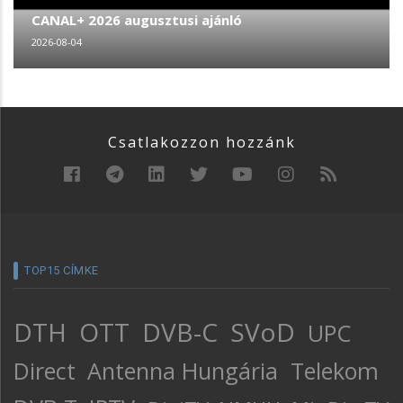
CANAL+ 2026 augusztusi ajánló
2026-08-04
Csatlakozzon hozzánk
TOP15 CÍMKE
DTH
OTT
DVB-C
SVoD
UPC
Direct
Antenna Hungária
Telekom