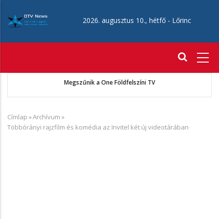
Ugrás
a
2026. augusztus 10., hétfő -
Lőrinc
tartalomra
Fő
navigáció
ó
Megszűnik a One Földfelszíni TV
Címlap
»
Archívum
»
Morzsa
Többórányi rajzfilm és komédia az Invitel két új videotárában