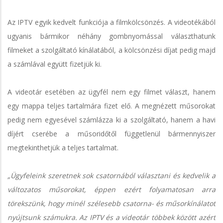
Az IPTV egyik kedvelt funkciója a filmkölcsönzés. A videotékából
ugyanis bármikor néhány gombnyomással választhatunk
filmeket a szolgáltató kínálatából, a kölcsönzési díjat pedig majd
a számlával együtt fizetjük ki.
A videotár esetében az ügyfél nem egy filmet választ, hanem
egy mappa teljes tartalmára fizet elő. A megnézett műsorokat
pedig nem egyesével számlázza ki a szolgáltató, hanem a havi
díjért cserébe a műsoridőtől függetlenül bármennyiszer
megtekinthetjük a teljes tartalmat.
„Ügyfeleink szeretnek sok csatornából választani és kedvelik a
változatos műsorokat, éppen ezért folyamatosan arra
törekszünk, hogy minél szélesebb csatorna- és műsorkínálatot
nyújtsunk számukra. Az IPTV és a videotár többek között azért