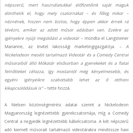
népszerű, mert használatukkal előfizetőink saját maguk
dönthetik el, hogy mely csatornákat – és főleg mikor –
néznének, hiszen nem biztos, hogy éppen akkor érnek rá
tévézni, amikor az adott műsor adásban van. Ezekre az
igényekre nyújt megoldást a videotár
– mondta el Langsteiner
Marianne, az Invitel lakossági marketingigazgatója. –
A
Nickelodeon meséit tartalmazó Videotár és a Comedy Central
műsoraiból álló Mókatár elsősorban a gyerekeket és a fiatal
felnőtteket célozza, így mostantól még kényelmesebb, és
egyéni igényeikre szabottabb lehet az ő otthoni
kikapcsolódásuk is”
– tette hozzá.
A Nielsen közönségmérési adatai szerint a Nickelodeon
Magyarország legnézettebb gyerekcsatornája, míg a Comedy
Central a negyedik legnézettebb kábelcsatorna. A két népszerű
adó kiemelt műsorait tartalmazó videotárakra mindössze havi