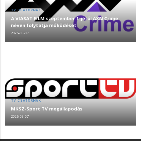
TV CSATORNÁK
A VIASAT FILM szeptember 1-jétől AXN Crime
néven folytatja működését
2026-08-07
TV CSATORNÁK
MKSZ-Sport TV megállapodás
2026-08-07