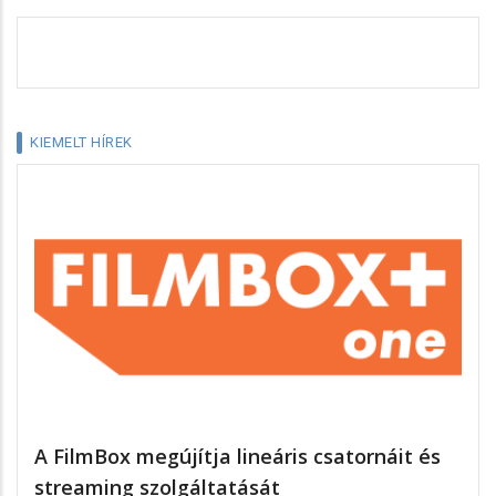
KIEMELT HÍREK
A FilmBox megújítja lineáris csatornáit és
streaming szolgáltatását