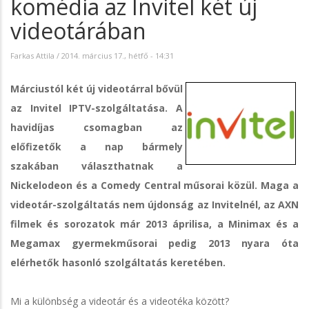
komédia az Invitel két új
videotárában
Farkas Attila
/
2014. március 17., hétfő - 14:31
Márciustól két új videotárral bővül
az Invitel IPTV-szolgáltatása. A
havidíjas csomagban az
előfizetők a nap bármely
szakában választhatnak a
Nickelodeon és a Comedy Central műsorai közül. Maga a
videotár-szolgáltatás nem újdonság az Invitelnél, az AXN
filmek és sorozatok már 2013 áprilisa, a Minimax és a
Megamax gyermekműsorai pedig 2013 nyara óta
elérhetők hasonló szolgáltatás keretében.
Mi a különbség a videotár és a videotéka között?