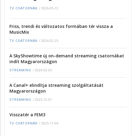
/
2026-05-13
TV CSATORNÁK
Friss, trendi és változatos formában tér vissza a
MusicMix
/
2026-02-25
TV CSATORNÁK
A SkyShowtime új on-demand streaming csatornákat
indít Magyarországon
/
2026-02-03
STREAMING
A Canal+ elindítja streaming szolgáltatását
Magyarországon
/
2025-12-01
STREAMING
Visszatér a FEM3
/
2025-11-06
TV CSATORNÁK