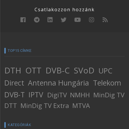
Csatlakozzon hozzánk
TOP15 CÍMKE
DTH
OTT
DVB-C
SVoD
UPC
Direct
Antenna Hungária
Telekom
DVB-T
IPTV
DigiTV
NMHH
MinDig TV
DTT
MinDig TV Extra
MTVA
KATEGÓRIÁK