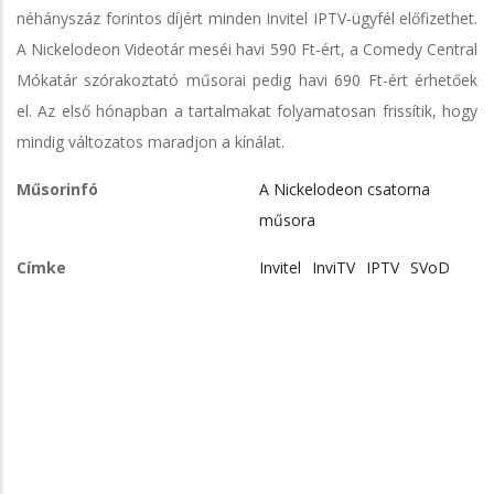
néhányszáz forintos díjért minden Invitel IPTV-ügyfél előfizethet.
A Nickelodeon Videotár meséi havi 590 Ft-ért, a Comedy Central
Mókatár szórakoztató műsorai pedig havi 690 Ft-ért érhetőek
el. Az első hónapban a tartalmakat folyamatosan frissítik, hogy
mindig változatos maradjon a kínálat.
Műsorinfó
A Nickelodeon csatorna
műsora
Címke
Invitel
InviTV
IPTV
SVoD