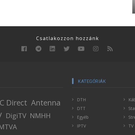
Csatlakozzon hozzánk
KATEGÓRIÁK
DTH
Káb
C Direct
Antenna
DTT
Sta
V
DigiTV
NMHH
Egyéb
Str
MTVA
IPTV
TV 