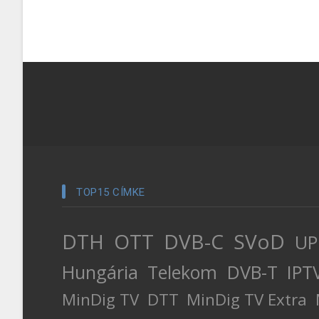
TOP15 CÍMKE
DTH
OTT
DVB-C
SVoD
UP
Hungária
Telekom
DVB-T
IPT
MinDig TV
DTT
MinDig TV Extra