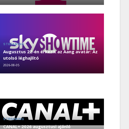
STREAMING
Augusztus 22-én érkezik az Aang avatár: Az
utolsó léghajlító
2026-08-05
STREAMING
CANAL+ 2026 augusztusi ajánló