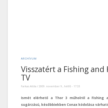
ARCHÍVUM
Visszatért a Fishing and
TV
Farkas Attila
/
2009. november 9., hétfő - 17:33
Ismét elérhető a Thor 3 műholról a Fishing a
sugárzású, későbbiekben Conax kódolása várhat