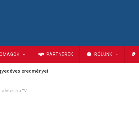
OMAGOK
PARTNEREK
RÓLUNK
gyedéves eredményei
lt a Muzsika TV