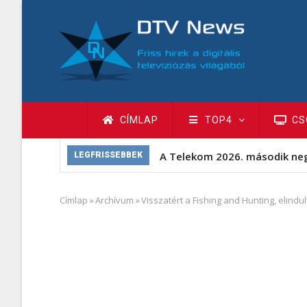
Ugrás
a
tartalomra
Fő
CÍMLAP
TOP4
CS
navigáció
A Telekom 2026. második ne
LEGFRISSEBBEK
Címlap
»
Archívum
»
Visszatért a Fishing and Hunting, elindu
Morzsa