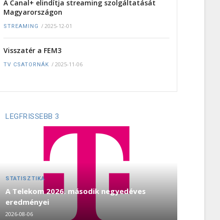
A Canal+ elindítja streaming szolgáltatását
Magyarországon
/
2025-12-01
STREAMING
Visszatér a FEM3
/
2025-11-06
TV CSATORNÁK
LEGFRISSEBB 3
STATISZTIKA
A Telekom 2026. második negyedéves
eredményei
2026-08-06