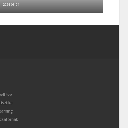
2026-08-04
eltévé
tisztika
eaming
csatornák