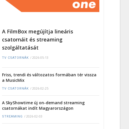
A FilmBox megújítja lineáris
csatornáit és streaming
szolgáltatását
/
2026-05-13
TV CSATORNÁK
Friss, trendi és változatos formában tér vissza
a MusicMix
/
2026-02-25
TV CSATORNÁK
A SkyShowtime új on-demand streaming
csatornákat indít Magyarországon
/
2026-02-03
STREAMING