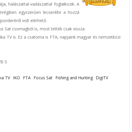
a, halászattal-vadászattal foglalkozik. A
emrégiben egyszerűen lecserélte a hozzá
ponderéről volt elérhető.
us Sat csomagból is, most tették csak vissza.
ka TV is. Ez a csatorna is FTA, napjaink magyar és nemzetközi
VB-S
ka TV
IKO
FTA
Focus Sat
Fishing and Hunting
DigiTV