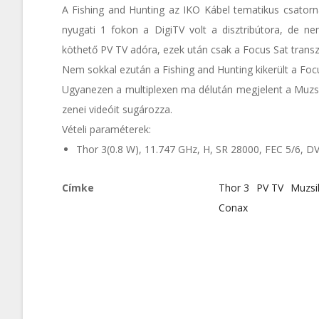
A Fishing and Hunting az IKO Kábel tematikus csatornáj
nyugati 1 fokon a DigiTV volt a disztribútora, de n
köthető PV TV adóra, ezek után csak a Focus Sat transz
Nem sokkal ezután a Fishing and Hunting kikerült a Foc
Ugyanezen a multiplexen ma délután megjelent a Muzsi
zenei videóit sugározza.
Vételi paraméterek:
Thor 3(0.8 W), 11.747 GHz, H, SR 28000, FEC 5/6, D
Címke
Thor 3
PV TV
Muzsi
Conax