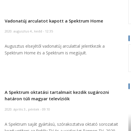
Vadonatúj arculatot kapott a Spektrum Home
2020. augusztus 4., kedd - 12:35
Augusztus elsejétől vadonatúj arculattal jelentkezik a
Spektrum Home és a Spektrum is megújult.
A Spektrum oktatási tartalmait kezdik sugározni
határon túli magyar televíziók
2020. április 3., péntek - 09:10
A Spektrum saját gyártású, szórakoztatva oktató sorozatait
kezdi vetíteni az Erdély TV és a vajdasági Pannon TV, 2020.