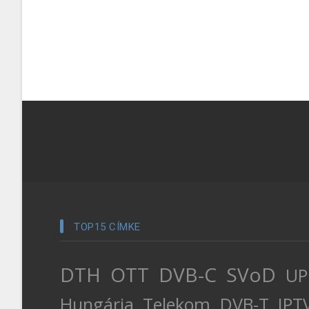
TOP15 CÍMKE
DTH
OTT
DVB-C
SVoD
UP
Hungária
Telekom
DVB-T
IPT