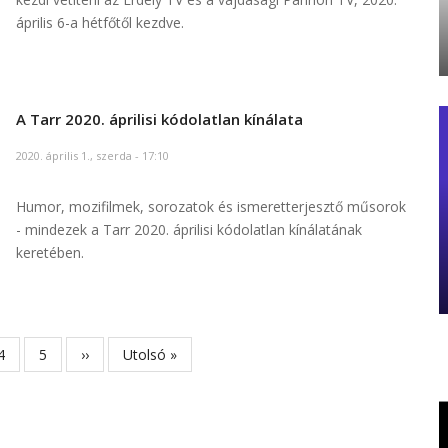
április 6-a hétfőtől kezdve.
A Tarr 2020. áprilisi kódolatlan kínálata
2020. április 1., szerda - 17:10
Humor, mozifilmek, sorozatok és ismeretterjesztő műsorok
- mindezek a Tarr 2020. áprilisi kódolatlan kínálatának
keretében.
Page
4
Page
5
Következő
››
Utolsó
Utolsó »
oldal
oldal