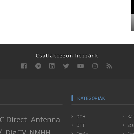
Csatlakozzon hozzánk
KATEGÓRIÁK
DTH
Káb
C Direct
Antenna
DTT
Sta
V
DigiTV
NMHH
Egyéb
Str