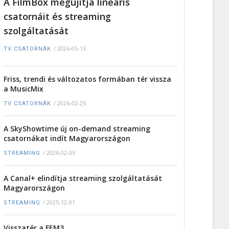
A FilmBox megújítja lineáris
csatornáit és streaming
szolgáltatását
/
2026-05-13
TV CSATORNÁK
Friss, trendi és változatos formában tér vissza
a MusicMix
/
2026-02-25
TV CSATORNÁK
A SkyShowtime új on-demand streaming
csatornákat indít Magyarországon
/
2026-02-03
STREAMING
A Canal+ elindítja streaming szolgáltatását
Magyarországon
/
2025-12-01
STREAMING
Visszatér a FEM3