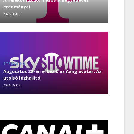
A Telekom 2026. második negyedéves
eredményei
2026-08-06
STREAMING
Augusztus 22-én érkezik az Aang avatár: Az
utolsó léghajlító
2026-08-05