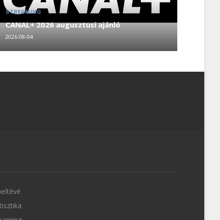
STREAMING
CANAL+ 2026 augusztusi ajánló
2026-08-04
eltévé
tisztika
eaming