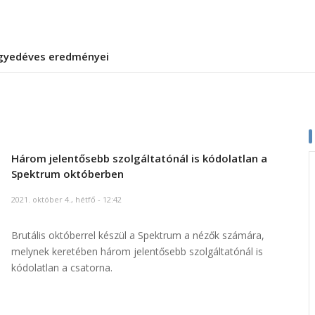
gyedéves eredményei
Három jelentősebb szolgáltatónál is kódolatlan a
Spektrum októberben
2021. október 4., hétfő - 12:42
Brutális októberrel készül a Spektrum a nézők számára,
melynek keretében három jelentősebb szolgáltatónál is
kódolatlan a csatorna.