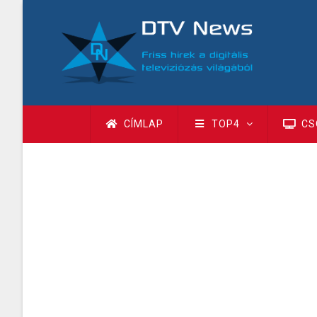
Ugrás
a
tartalomra
Fő
CÍMLAP
TOP4
CS
navigáció