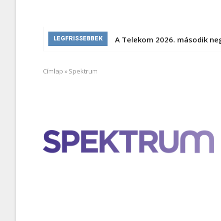
A Telekom 2026. második ne
LEGFRISSEBBEK
Címlap
»
Spektrum
Morzsa