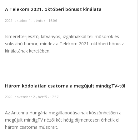
A Telekom 2021. októberi bónusz kínálata
2021. október 1., péntek - 16:06
Ismeretterjesztő, látványos, izgalmakkal teli műsorok és
sokszínű humor, mindez a Telekom 2021. októberi bónusz
kínálatának keretében.
Három kódolatlan csatorna a megújult mindigTV-től
2020. november 2., hétfő - 17:37
Az Antenna Hungária megállapodásainak köszönhetően a
megújult mindigTV nézői két hétig díjmentesen érhetik el
három csatorna műsorait.