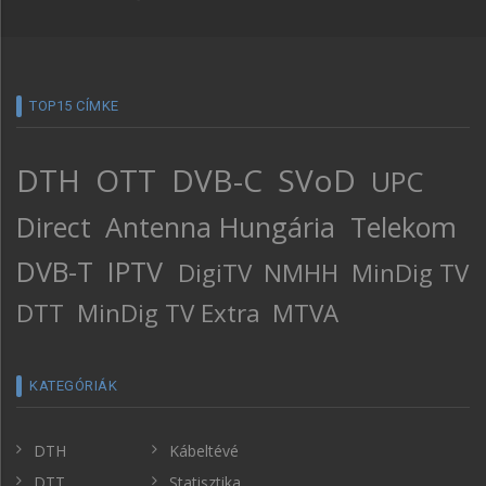
TOP15 CÍMKE
DTH
OTT
DVB-C
SVoD
UPC
Direct
Antenna Hungária
Telekom
DVB-T
IPTV
DigiTV
NMHH
MinDig TV
DTT
MinDig TV Extra
MTVA
KATEGÓRIÁK
DTH
Kábeltévé
DTT
Statisztika