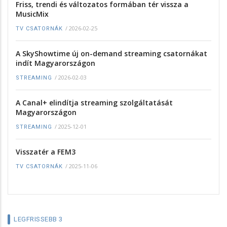
Friss, trendi és változatos formában tér vissza a
MusicMix
/
2026-02-25
TV CSATORNÁK
A SkyShowtime új on-demand streaming csatornákat
indít Magyarországon
/
2026-02-03
STREAMING
A Canal+ elindítja streaming szolgáltatását
Magyarországon
/
2025-12-01
STREAMING
Visszatér a FEM3
/
2025-11-06
TV CSATORNÁK
LEGFRISSEBB 3