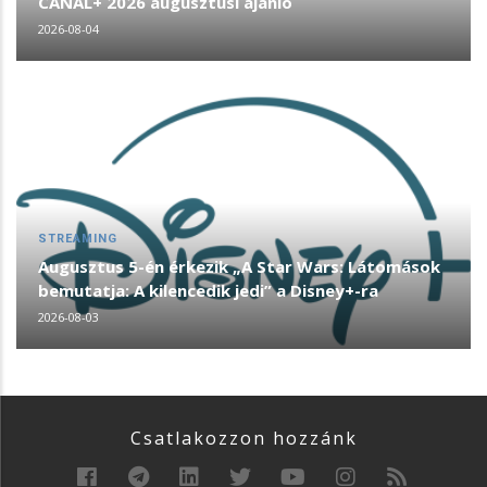
CANAL+ 2026 augusztusi ajánló
2026-08-04
STREAMING
Augusztus 5-én érkezik „A Star Wars: Látomások
bemutatja: A kilencedik jedi” a Disney+-ra
2026-08-03
Csatlakozzon hozzánk