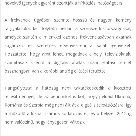
növekvő igények egyaránt szorítják a hírközlési hatóságot is.
A frekvencia ügyében szerinte hosszú és nagyon kemény
tárgyalásokat kell folytatni például a szomszédos országokkal,
amelyek szintén a mienkkel azonos frekvenciasávban akarnak
sugározni és szeretnék érvényesíteni a saját igényeiket.
Hozzátette, hogy amit lehet, megadnak a helyi televízióknak,
számításaik szerint a digitális átállás utáni ellátási terület
összhangban van a korábbi analóg ellátási területtel.
Hangsúlyozta: a hatóság nem takarékoskodik a kiosztott
teljesítménnyel, de az bennünket is köt, hogy például Ukrajna,
Románia és Szerbia még nem állt át a digitális televíziózásra, így
a működő adóknál számos korlátozás él, és a helyzet 2015-ig
nem valószínű, hogy lényegesen változik.