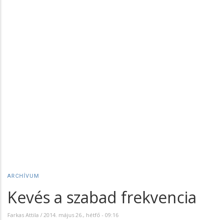
ARCHÍVUM
Kevés a szabad frekvencia
Farkas Attila
/
2014. május 26., hétfő - 09:16