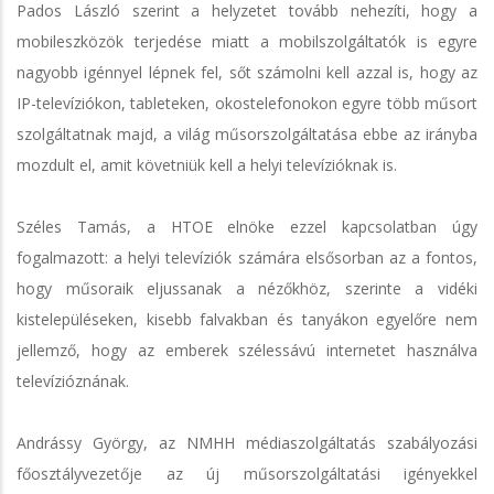
Pados László szerint a helyzetet tovább nehezíti, hogy a
mobileszközök terjedése miatt a mobilszolgáltatók is egyre
nagyobb igénnyel lépnek fel, sőt számolni kell azzal is, hogy az
IP-televíziókon, tableteken, okostelefonokon egyre több műsort
szolgáltatnak majd, a világ műsorszolgáltatása ebbe az irányba
mozdult el, amit követniük kell a helyi televízióknak is.
Széles Tamás, a HTOE elnöke ezzel kapcsolatban úgy
fogalmazott: a helyi televíziók számára elsősorban az a fontos,
hogy műsoraik eljussanak a nézőkhöz, szerinte a vidéki
kistelepüléseken, kisebb falvakban és tanyákon egyelőre nem
jellemző, hogy az emberek szélessávú internetet használva
televízióznának.
Andrássy György, az NMHH médiaszolgáltatás szabályozási
főosztályvezetője az új műsorszolgáltatási igényekkel