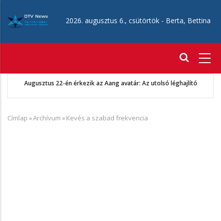
Ugrás
a
2026. augusztus 6., csütörtök -
Berta, Bettina
tartalomra
Fő
navigáció
Augusztus 22-én érkezik az Aang avatár: Az utolsó léghajlító
Címlap
»
Archívum
»
Kevés a szabad frekvencia
Morzsa