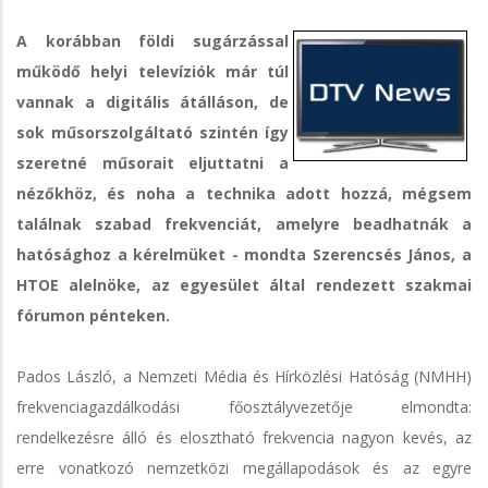
A korábban földi sugárzással
működő helyi televíziók már túl
vannak a digitális átálláson, de
sok műsorszolgáltató szintén így
szeretné műsorait eljuttatni a
nézőkhöz, és noha a technika adott hozzá, mégsem
találnak szabad frekvenciát, amelyre beadhatnák a
hatósághoz a kérelmüket - mondta Szerencsés János, a
HTOE alelnöke, az egyesület által rendezett szakmai
fórumon pénteken.
Pados László, a Nemzeti Média és Hírközlési Hatóság (NMHH)
frekvenciagazdálkodási főosztályvezetője elmondta:
rendelkezésre álló és elosztható frekvencia nagyon kevés, az
erre vonatkozó nemzetközi megállapodások és az egyre