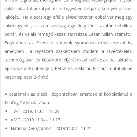
zaklatják a többi kutyát; és rettegésben tartják a környék összes
lakóját… Ha a sors egy efféle elviselhetetlen ebbel ver meg egy
lakónegyedet, a szomszédság egy ideig tűr – azután betelik a
pohár, és valaki remegő kézzel tárcsázza Cesar Millan számát…
Folytatódik az Elveszett városok nyomában című sorozat is,
amelyben a régészeti szakértelem modern a távérzékelési
technológiával és képalkotó eljárásokkal találkozik. Az aktuális
epizódok a Stonhenge-t, Petrát és a Machu Picchut mutatják be
vasárnap este 2-órától.
A csatornák az alábbi időpontokban érhetőek el kódolatlanul a
MinDig TV kínálatában:
TV4 - 2019. 11.01 - 11.29
AMC - 2019.11.04 - 11.17
National Geographic - 2019.11.04 - 11.24