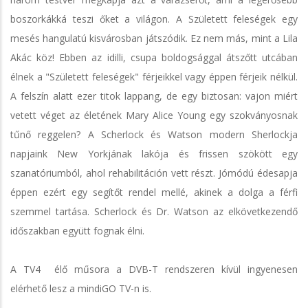
boszorkákká teszi őket a világon. A Született feleségek egy
mesés hangulatú kisvárosban játszódik. Ez nem más, mint a Lila
Akác köz! Ebben az idilli, csupa boldogsággal átszőtt utcában
élnek a "Született feleségek" férjeikkel vagy éppen férjeik nélkül.
A felszín alatt ezer titok lappang, de egy biztosan: vajon miért
vetett véget az életének Mary Alice Young egy szokványosnak
tűnő reggelen? A Scherlock és Watson modern Sherlockja
napjaink New Yorkjának lakója és frissen szökött egy
szanatóriumból, ahol rehabilitáción vett részt. Jómódú édesapja
éppen ezért egy segítőt rendel mellé, akinek a dolga a férfi
szemmel tartása. Scherlock és Dr. Watson az elkövetkezendő
időszakban együtt fognak élni.
A TV4 élő műsora a DVB-T rendszeren kívül ingyenesen
elérhető lesz a mindiGO TV-n is.