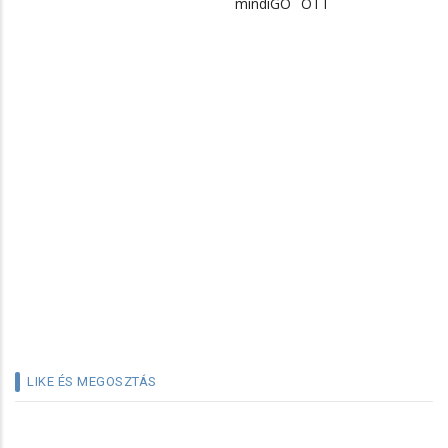
mindiGO
OTT
LIKE ÉS MEGOSZTÁS