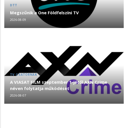
DTT
Megszűnik a One Földfelszíni TV
2026-08-09
TV CSATORNÁK
A VIASAT FILM szeptember 1-jétől AXN Crime
néven folytatja működését
2026-08-07