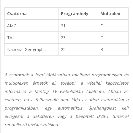
Csatorna
Programhely
Multiplex
AMC
21
D
TV4
23
D
National Geographic
25
B
A csatornák a fenti táblázatban található programhelyen és
multiplexen érhetők el, további, a vétellel kapcsolatos
információ a MinDig TV weboldalán található. Abban az
esetben, ha a felhasználó nem látja az adott csatornákat a
programlistában, egy automatikus újrahangolást kell
elvégezni a dekóderen vagy a beépített DVB-T tunerrel
rendelkező tévékészüléken.