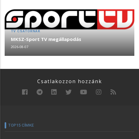
TV CSATORNÁK
MKSZ-Sport TV megállapodás
2026-08-07
Csatlakozzon hozzánk
TOP15 CÍMKE