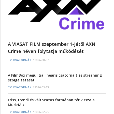
A VIASAT FILM szeptember 1-jétől AXN
Crime néven folytatja működését
/
2026-08-07
TV CSATORNÁK
A FilmBox megújítja lineáris csatornáit és streaming
szolgáltatását
/
2026-05-13
TV CSATORNÁK
Friss, trendi és változatos formában tér vissza a
MusicMix
/
2026-02-25
TV CSATORNÁK