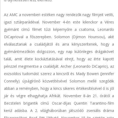
Az AMC a novemberi estéken nagy rendezők nagy filmjeit vetíti,
igazi sztárparádéval. November 4-én este kilenckor a Véres
gyémánt című filmet tűzi képernyőre a csatorna, Leonardo
DiCaprioval a főszerepben. Solomon (Djimon Hounsou), akit
elválasztanak a családjától és arra kényszerítenek, hogy a
gyémántmezőkön dolgozzon, egy nap különleges drágakövet
talál, amit élete kockáztatásával elrejt, hogy az érte kapott
pénzzel megmentse a családját. Archer (Leonardo DiCaprio), az
exzsoldos tudomást szerez a kincsről és Mady Bowen (Jennifer
Connelly) újságírónő közvetítésével Solomon mellé szegődik
abban a reményben, hogy a kincs sikeres értékesítésével ő is jól
jár és végre elhagyhatja Afrikát. November 8-án 21. órától a
Becstelen brigantik című Oscar-díjas Quentin Tarantino-film
kerül adásba. A 2. világháborúban játszódó zseniális dráma
főszerepében Brad Pitt látható. November 15-én szintén este