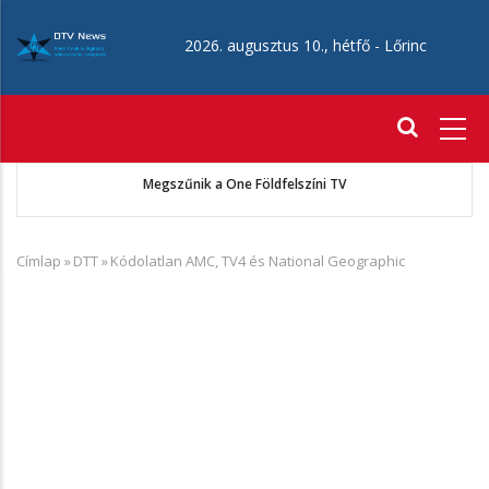
Ugrás
a
2026. augusztus 10., hétfő -
Lőrinc
tartalomra
Fő
navigáció
A VIASAT FILM szeptember 1-jétől AXN Crime néven folytatja
működését
Címlap
»
DTT
»
Kódolatlan AMC, TV4 és National Geographic
Morzsa