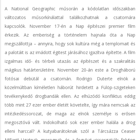
A National Geographic műsorán a kódolatlan időszakban
változatos műsorkínálattal találkozhatnak a csatornára
kapcsolók. November 17-én a Nap építészei premier film
érkezik. Az emberiség a történelem hajnala óta a Nap
megszállottja – annyira, hogy sok kultúra még a templomait és
a palotáit is az imádott égitest járásához igazítva építette. A film
izgalmas idő- és térbeli utazás az építészet és a szakralitás
mágikus határterületére. November 20-án este a Drogháború
fotósai debütál a csatornán. Rodrigo Duterte elnök a
közelmúltban kíméletlen háborút hirdetett a Fülöp-szigeteken
tevékenykedő drogbandák ellen. Az elhúzódó konfliktus eddig
több mint 27 ezer ember életét követelte, így mára nemcsak az
intézkedéssorozat, de maga az elnök személye is erősen
megosztóvá vált. Indokolható sok ezer ember halála a drog
elleni harccal? A kutyabarátoknak szól a Tárcsázza Ceaser
Millant! Ugatnak, morognak, és a fogukat vicsorgatják; folyton