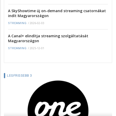
A SkyShowtime új on-demand streaming csatornákat
indít Magyarországon
/
2026-02-03
STREAMING
A Canal+ elindítja streaming szolgáltatását
Magyarországon
/
2025-12-01
STREAMING
LEGFRISSEBB 3