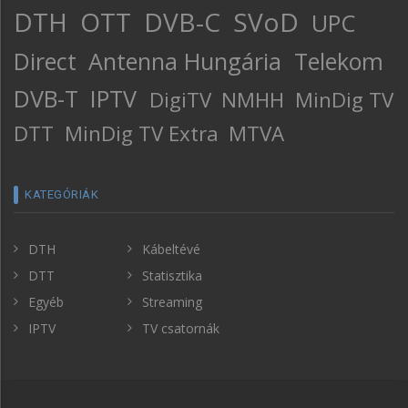
DTH
OTT
DVB-C
SVoD
UPC
Direct
Antenna Hungária
Telekom
DVB-T
IPTV
DigiTV
NMHH
MinDig TV
DTT
MinDig TV Extra
MTVA
KATEGÓRIÁK
DTH
Kábeltévé
DTT
Statisztika
Egyéb
Streaming
IPTV
TV csatornák