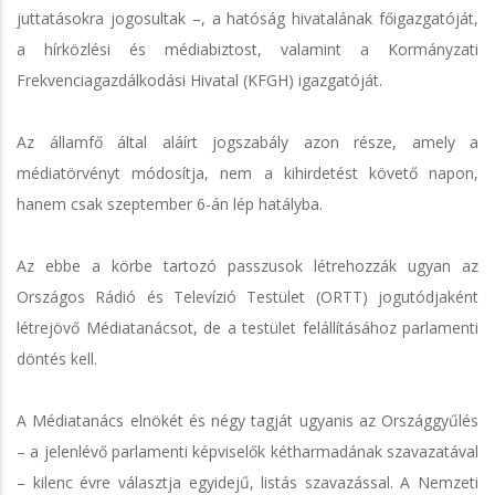
juttatásokra jogosultak –, a hatóság hivatalának főigazgatóját,
a hírközlési és médiabiztost, valamint a Kormányzati
Frekvenciagazdálkodási Hivatal (KFGH) igazgatóját.
Az államfő által aláírt jogszabály azon része, amely a
médiatörvényt módosítja, nem a kihirdetést követő napon,
hanem csak szeptember 6-án lép hatályba.
Az ebbe a körbe tartozó passzusok létrehozzák ugyan az
Országos Rádió és Televízió Testület (ORTT) jogutódjaként
létrejövő Médiatanácsot, de a testület felállításához parlamenti
döntés kell.
A Médiatanács elnökét és négy tagját ugyanis az Országgyűlés
– a jelenlévő parlamenti képviselők kétharmadának szavazatával
– kilenc évre választja egyidejű, listás szavazással. A Nemzeti