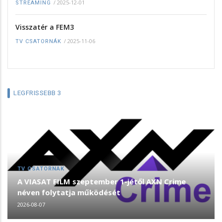
/
2025-12-01
STREAMING
Visszatér a FEM3
/
2025-11-06
TV CSATORNÁK
LEGFRISSEBB 3
TV CSATORNÁK
A VIASAT FILM szeptember 1-jétől AXN Crime
néven folytatja működését
2026-08-07