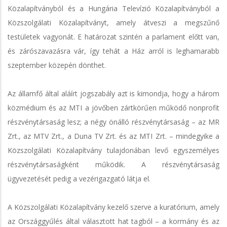
Közalapítványból és a Hungária Televízió Közalapítványból a
Közszolgálati Közalapítványt, amely átveszi a megszűnő
testületek vagyonát. E határozat szintén a parlament előtt van,
és zárószavazásra vár, így tehát a Ház arról is leghamarabb
szeptember közepén dönthet.
Az államfő által aláírt jogszabály azt is kimondja, hogy a három
közmédium és az MTI a jövőben zártkörűen működő nonprofit
részvénytársaság lesz; a négy önálló részvénytársaság – az MR
Zrt., az MTV Zrt., a Duna TV Zrt. és az MTI Zrt. – mindegyike a
Közszolgálati Közalapítvány tulajdonában levő egyszemélyes
részvénytársaságként működik. A részvénytársaság
ügyvezetését pedig a vezérigazgató látja el.
A Közszolgálati Közalapítvány kezelő szerve a kuratórium, amely
az Országgyűlés által választott hat tagból – a kormány és az