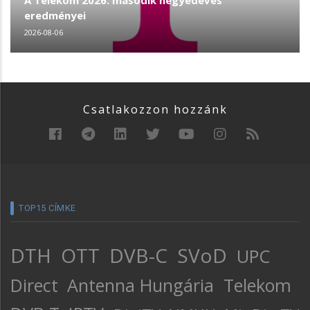
A Telekom 2026. második negyedéves
eredményei
2026-08-06
Csatlakozzon hozzánk
TOP15 CÍMKE
DTH
OTT
DVB-C
SVoD
UPC
Direct
Antenna Hungária
Telekom