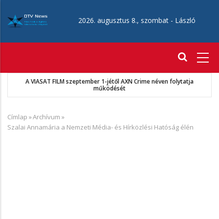
Ugrás
a
2026. augusztus 8., szombat -
László
tartalomra
Fő
navigáció
ja
MKSZ-Sport TV megállapodás
Címlap
»
Archívum
»
Morzsa
Szalai Annamária a Nemzeti Média- és Hírközlési Hatóság élén