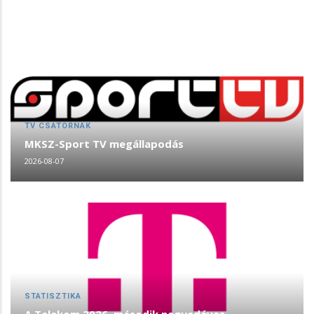
TV CSATORNÁK
MKSZ-Sport TV megállapodás
2026-08-07
STATISZTIKA