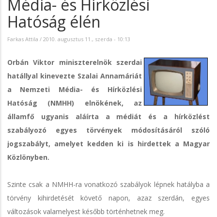
Média- és Hírközlési
Hatóság élén
Farkas Attila
/
2010. augusztus 11., szerda - 10:13
Orbán Viktor miniszterelnök szerdai
hatállyal kinevezte Szalai Annamáriát
a Nemzeti Média- és Hírközlési
Hatóság (NMHH) elnökének, az
államfő ugyanis aláírta a médiát és a hírközlést
szabályozó egyes törvények módosításáról szóló
jogszabályt, amelyet kedden ki is hirdettek a Magyar
Közlönyben.
Szinte csak a NMHH-ra vonatkozó szabályok lépnek hatályba a
törvény kihirdetését követő napon, azaz szerdán, egyes
változások valamelyest később történhetnek meg.