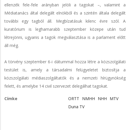
ellenzék fele-fele arányban jelöli a tagokat –, valamint a
Médiatanács által delegált elnökből és a szintén általa delegált
további egy tagból áll. Megbízatásuk kilenc évre szól. A
kuratórium is leghamarabb szeptember közepe után tud
létrejönni, ugyanis a tagok megválasztása is a parlament előtt
áll még.
A törvény szeptember 6-i dátummal hozza létre a közszolgálati
testület is, amely a társadalmi felügyeletet biztosítja a
közszolgálati médiaszolgáltatók és a nemzeti hírügynökség
felett, és amelybe 14 civil szervezet delegálhat tagokat.
Címke
ORTT
NMHH
NHH
MTV
Duna TV