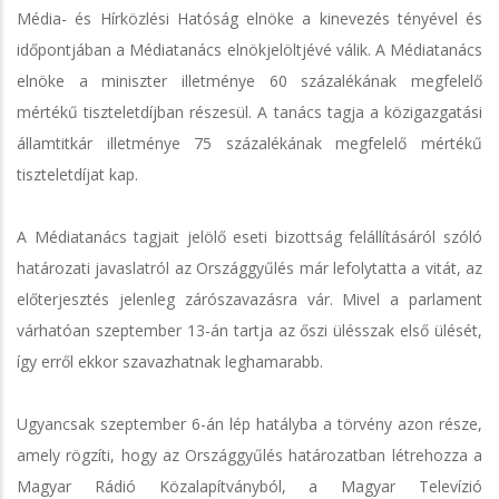
Média- és Hírközlési Hatóság elnöke a kinevezés tényével és
időpontjában a Médiatanács elnökjelöltjévé válik. A Médiatanács
elnöke a miniszter illetménye 60 százalékának megfelelő
mértékű tiszteletdíjban részesül. A tanács tagja a közigazgatási
államtitkár illetménye 75 százalékának megfelelő mértékű
tiszteletdíjat kap.
A Médiatanács tagjait jelölő eseti bizottság felállításáról szóló
határozati javaslatról az Országgyűlés már lefolytatta a vitát, az
előterjesztés jelenleg zárószavazásra vár. Mivel a parlament
várhatóan szeptember 13-án tartja az őszi ülésszak első ülését,
így erről ekkor szavazhatnak leghamarabb.
Ugyancsak szeptember 6-án lép hatályba a törvény azon része,
amely rögzíti, hogy az Országgyűlés határozatban létrehozza a
Magyar Rádió Közalapítványból, a Magyar Televízió