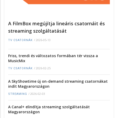
A FilmBox megújítja lineáris csatornáit és
streaming szolgáltatását
/
2026-05-13
TV CSATORNÁK
Friss, trendi és változatos formában tér vissza a
MusicMix
/
2026-02-25
TV CSATORNÁK
A SkyShowtime új on-demand streaming csatornákat
indít Magyarországon
/
2026-02-03
STREAMING
A Canal+ elindítja streaming szolgáltatását
Magyarországon