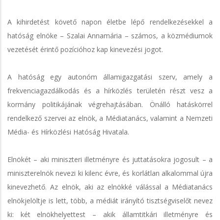
A kihirdetést követő napon életbe lépő rendelkezésekkel a
hatóság elnöke – Szalai Annamária – számos, a közmédiumok
vezetését érintő pozícióhoz kap kinevezési jogot.
A hatóság egy autonóm államigazgatási szerv, amely a
frekvenciagazdálkodás és a hírközlés területén részt vesz a
kormány politikájának végrehajtásában. Önálló hatáskörrel
rendelkező szervei az elnök, a Médiatanács, valamint a Nemzeti
Média- és Hírközlési Hatóság Hivatala.
Elnökét – aki miniszteri illetményre és juttatásokra jogosult – a
miniszterelnök nevezi ki kilenc évre, és korlátlan alkalommal újra
kinevezhető. Az elnök, aki az elnökké válással a Médiatanács
elnökjelöltje is lett, több, a médiát irányító tisztségviselőt nevez
ki: két elnökhelyettest – akik államtitkári illetményre és