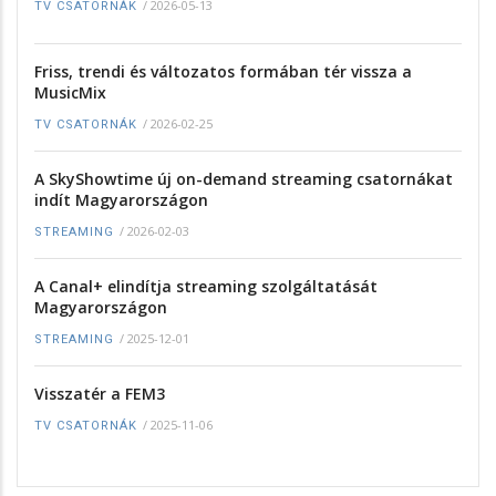
/
2026-05-13
TV CSATORNÁK
Friss, trendi és változatos formában tér vissza a
MusicMix
/
2026-02-25
TV CSATORNÁK
A SkyShowtime új on-demand streaming csatornákat
indít Magyarországon
/
2026-02-03
STREAMING
A Canal+ elindítja streaming szolgáltatását
Magyarországon
/
2025-12-01
STREAMING
Visszatér a FEM3
/
2025-11-06
TV CSATORNÁK