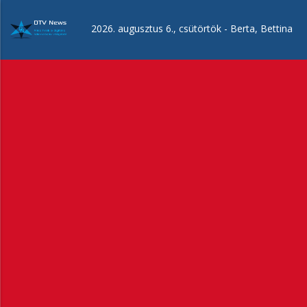
Ugrás
a
2026. augusztus 6., csütörtök -
Berta, Bettina
tartalomra