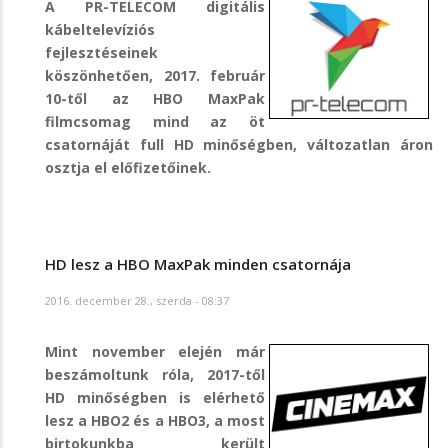
A PR-TELECOM digitális
kábeltelevíziós
fejlesztéseinek
köszönhetően, 2017. február
10-től az HBO MaxPak
filmcsomag mind az öt
csatornáját full HD minőségben, változatlan áron
osztja el előfizetőinek.
HD lesz a HBO MaxPak minden csatornája
2016. december 28., szerda - 08:37
Mint november elején már
beszámoltunk róla, 2017-től
HD minőségben is elérhető
lesz a HBO2 és a HBO3, a most
birtokunkba került