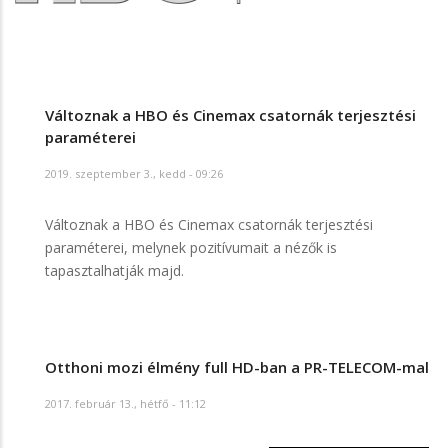
Változnak a HBO és Cinemax csatornák terjesztési
paraméterei
2019. szeptember 3., kedd - 09:26
Változnak a HBO és Cinemax csatornák terjesztési
paraméterei, melynek pozitívumait a nézők is
tapasztalhatják majd.
Otthoni mozi élmény full HD-ban a PR-TELECOM-mal
2017. február 13., hétfő - 11:12