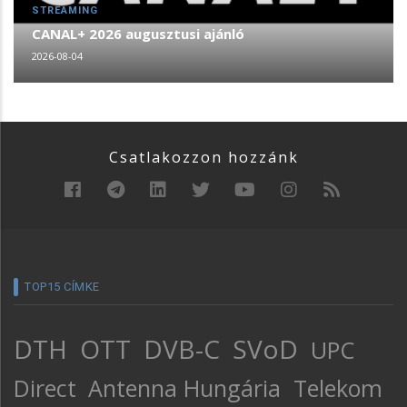
STREAMING
CANAL+ 2026 augusztusi ajánló
2026-08-04
Csatlakozzon hozzánk
TOP15 CÍMKE
DTH
OTT
DVB-C
SVoD
UPC
Direct
Antenna Hungária
Telekom