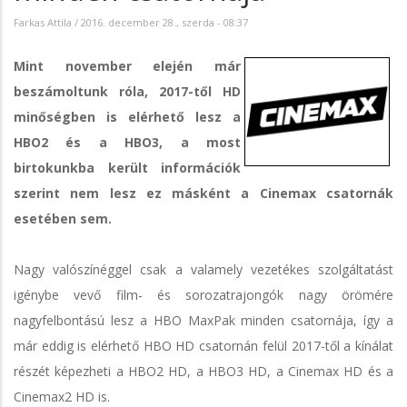
Farkas Attila
/
2016. december 28., szerda - 08:37
Mint november elején már
beszámoltunk róla, 2017-től HD
minőségben is elérhető lesz a
HBO2 és a HBO3, a most
birtokunkba került információk
szerint nem lesz ez másként a Cinemax csatornák
esetében sem.
Nagy valószínéggel csak a valamely vezetékes szolgáltatást
igénybe vevő film- és sorozatrajongók nagy örömére
nagyfelbontású lesz a HBO MaxPak minden csatornája, így a
már eddig is elérhető HBO HD csatornán felül 2017-től a kínálat
részét képezheti a HBO2 HD, a HBO3 HD, a Cinemax HD és a
Cinemax2 HD is.