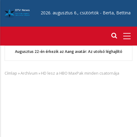
Ugrás
a
2026. augusztus 6., csütörtök -
Berta, Bettina
tartalomra
Fő
navigáció
tó
CANAL+ 2026 augusztusi ajánló
Címlap
»
Archívum
»
HD lesz a HBO MaxPak minden csatornája
Morzsa