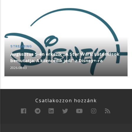
STREAMING
Augusztus 5-én érkezik „A Star Wars: Látomások
bemutatja: A kilencedik jedi” a Disney+-ra
2026-08-03
Csatlakozzon hozzánk