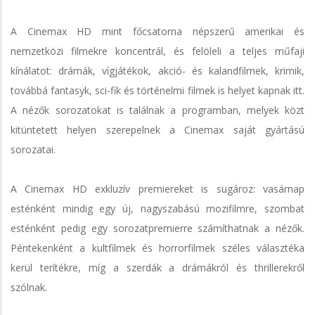
A Cinemax HD mint főcsatorna népszerű amerikai és
nemzetközi filmekre koncentrál, és felöleli a teljes műfaji
kínálatot: drámák, vígjátékok, akció- és kalandfilmek, krimik,
továbbá fantasyk, sci-fik és történelmi filmek is helyet kapnak itt.
A nézők sorozatokat is találnak a programban, melyek közt
kitüntetett helyen szerepelnek a Cinemax saját gyártású
sorozatai.
A Cinemax HD exkluzív premiereket is sugároz: vasárnap
esténként mindig egy új, nagyszabású mozifilmre, szombat
esténként pedig egy sorozatpremierre számíthatnak a nézők.
Péntekenként a kultfilmek és horrorfilmek széles választéka
kerül terítékre, míg a szerdák a drámákról és thrillerekről
szólnak.