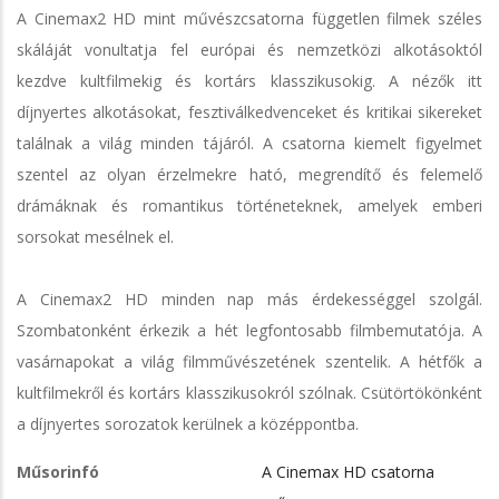
A Cinemax2 HD mint művészcsatorna független filmek széles
skáláját vonultatja fel európai és nemzetközi alkotásoktól
kezdve kultfilmekig és kortárs klasszikusokig. A nézők itt
díjnyertes alkotásokat, fesztiválkedvenceket és kritikai sikereket
találnak a világ minden tájáról. A csatorna kiemelt figyelmet
szentel az olyan érzelmekre ható, megrendítő és felemelő
drámáknak és romantikus történeteknek, amelyek emberi
sorsokat mesélnek el.
A Cinemax2 HD minden nap más érdekességgel szolgál.
Szombatonként érkezik a hét legfontosabb filmbemutatója. A
vasárnapokat a világ filmművészetének szentelik. A hétfők a
kultfilmekről és kortárs klasszikusokról szólnak. Csütörtökönként
a díjnyertes sorozatok kerülnek a középpontba.
Műsorinfó
A Cinemax HD csatorna